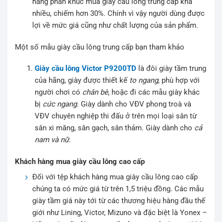
hàng phân khúc mua giày cầu lông trung cấp khá
nhiều, chiếm hơn 30%. Chính vì vậy người dùng được
lợi về mức giá cũng như chất lượng của sản phẩm.
Một số mẫu giày cầu lông trung cấp bạn tham khảo
Giày cầu lông Victor P9200TD
là đôi giày tầm trung
của hãng, giày được thiết kế
to ngang
, phù hợp với
người chơi có
chân bè
, hoặc đi các mẫu giày khác
bị
cức ngang
. Giày dành cho VĐV phong troà và
VĐV chuyên nghiệp thi đấu ở trên mọi loại sân từ
sân xi măng, sân gạch, sân thảm. Giày dành cho
cả
nam và nữ
.
Khách hàng mua giày cầu lông cao cấp
Đối với tệp khách hàng mua giày cầu lông cao cấp
chúng ta có mức giá từ trên 1,5 triệu đồng. Các mẫu
giày tầm giá này tới từ các thương hiệu hàng đầu thế
giới như Lining, Victor, Mizuno và đặc biệt là Yonex –