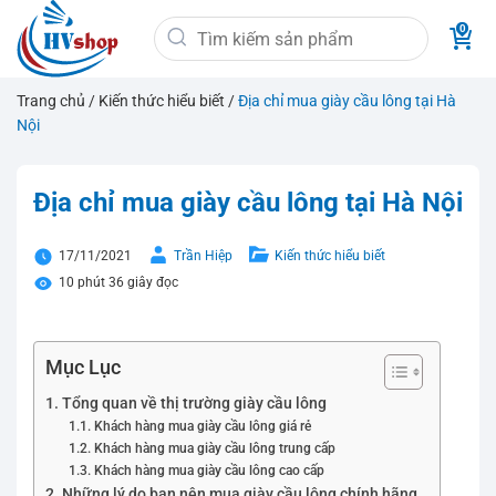
Bỏ
Tìm
qua
kiếm:
nội
dung
Trang chủ
/
Kiến thức hiểu biết
/
Địa chỉ mua giày cầu lông tại Hà
Nội
Địa chỉ mua giày cầu lông tại Hà Nội
17/11/2021
Trần Hiệp
Kiến thức hiểu biết
10 phút 36 giây đọc
Mục Lục
Tổng quan về thị trường giày cầu lông
Khách hàng mua giày cầu lông giá rẻ
Khách hàng mua giày cầu lông trung cấp
Khách hàng mua giày cầu lông cao cấp
Những lý do bạn nên mua giày cầu lông chính hãng