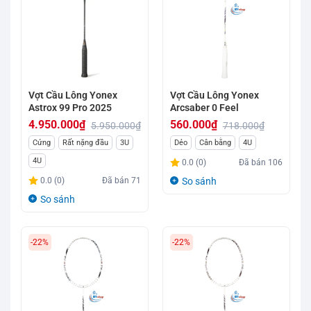
Vợt Cầu Lông Yonex
Vợt Cầu Lông Yonex
Astrox 99 Pro 2025
Arcsaber 0 Feel
4.950.000
₫
560.000
₫
5.950.000
₫
718.000
₫
Giá
Giá
Giá
Giá
Cứng
Rất nặng đầu
3U
Dẻo
Cân bằng
4U
gốc
hiện
gốc
hiện
4U
0.0 (0)
Đã bán
106
là:
tại
là:
tại
0.0 (0)
Đã bán
71
So sánh
5.950.000₫.
là:
718.000₫.
là:
So sánh
4.950.000₫.
560.000₫.
-22%
-22%