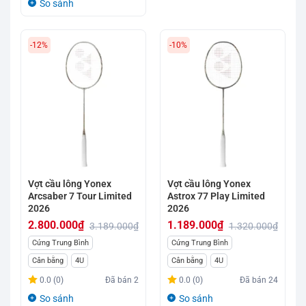
So sánh
939.000₫.
-12%
-10%
Vợt cầu lông Yonex
Vợt cầu lông Yonex
Arcsaber 7 Tour Limited
Astrox 77 Play Limited
2026
2026
2.800.000
₫
1.189.000
₫
3.189.000
₫
1.320.000
₫
Giá
Giá
Giá
Giá
Cứng Trung Bình
Cứng Trung Bình
gốc
hiện
gốc
hiện
Cân bằng
4U
Cân bằng
4U
là:
tại
là:
tại
0.0 (0)
Đã bán
2
0.0 (0)
Đã bán
24
3.189.000₫.
là:
1.320.000₫.
là:
So sánh
So sánh