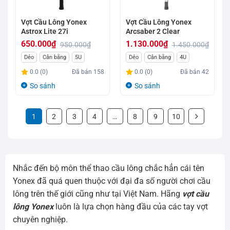
Vợt Cầu Lông Yonex
Vợt Cầu Lông Yonex
Astrox Lite 27i
Arcsaber 2 Clear
650.000
₫
1.130.000
₫
950.000
₫
1.450.000
₫
Giá
Giá
Giá
Giá
Dẻo
Cân bằng
5U
Dẻo
Cân bằng
4U
gốc
hiện
gốc
hiện
0.0 (0)
Đã bán
158
0.0 (0)
Đã bán
42
là:
tại
là:
tại
So sánh
So sánh
950.000₫.
là:
1.450.000₫.
là:
650.000₫.
1.130.000₫.
1
2
3
4
…
8
9
10
Nhắc đến bộ môn thể thao cầu lông chắc hẳn cái tên
Yonex đã quá quen thuộc với đại đa số người chơi cầu
lông trên thế giới cũng như tại Việt Nam. Hãng
vợt cầu
lông Yonex
luôn là lựa chọn hàng đầu của các tay vợt
chuyên nghiệp.