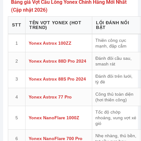
Bảng giá Vợt Cầu Lông Yonex Chính Hãng Mới Nhất
(Cập nhật 2026)
TÊN VỢT YONEX (HOT
LỐI ĐÁNH NỔI
STT
TREND)
BẬT
Thiên công cực
1
Yonex Astrox 100ZZ
mạnh, đập cắm
Đánh đôi cầu sau,
2
Yonex Astrox 88D Pro 2024
smash rát
Đánh đôi trên lưới,
3
Yonex Astrox 88S Pro 2024
tỳ đè
Công thủ toàn diện
4
Yonex Astrox 77 Pro
(hơi thiên công)
Tốc độ chớp
5
Yonex NanoFlare 1000Z
nhoáng, vung vợt xé
gió
Nhẹ nhàng, thủ bền,
6
Yonex NanoFlare 700 Pro