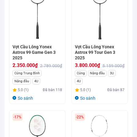
Vợt Cầu Lông Yonex
Vợt Cầu Lông Yonex
Astrox 99 Game Gen 3
Astrox 99 Tour Gen 3
2025
2025
2.350.000
₫
3.800.000
₫
2.789.000
₫
5.159.000
₫
Giá
Giá
Giá
Giá
Cứng Trung Bình
Cứng
Nặng đầu
3U
gốc
hiện
gốc
hiện
Nặng đầu
4U
4U
là:
tại
là:
tại
5.0 (1)
Đã bán
118
5.0 (1)
Đã bán
87
2.789.000₫.
là:
5.159.000₫.
là:
So sánh
So sánh
2.350.000₫.
3.800.000₫.
-17%
-22%