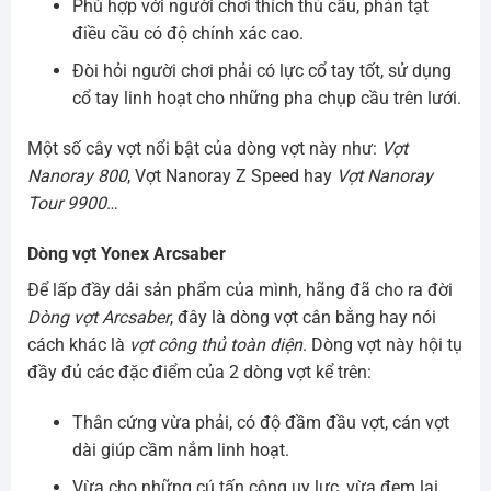
Phù hợp với người chơi thích thủ cầu, phản tạt
điều cầu có độ chính xác cao.
Đòi hỏi người chơi phải có lực cổ tay tốt, sử dụng
cổ tay linh hoạt cho những pha chụp cầu trên lưới.
Một số cây vợt nổi bật của dòng vợt này như:
Vợt
Nanoray 800
, Vợt Nanoray Z Speed hay
Vợt Nanoray
Tour 9900
…
Dòng vợt Yonex Arcsaber
Để lấp đầy dải sản phẩm của mình, hãng đã cho ra đời
Dòng vợt Arcsaber
, đây là dòng vợt cân bằng hay nói
cách khác là
vợt công thủ toàn diện
. Dòng vợt này hội tụ
đầy đủ các đặc điểm của 2 dòng vợt kể trên:
Thân cứng vừa phải, có độ đầm đầu vợt, cán vợt
dài giúp cầm nắm linh hoạt.
Vừa cho những cú tấn công uy lực, vừa đem lại