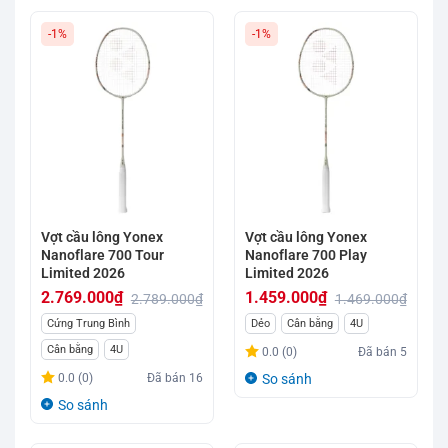
-1%
-1%
Vợt cầu lông Yonex
Vợt cầu lông Yonex
Nanoflare 700 Tour
Nanoflare 700 Play
Limited 2026
Limited 2026
2.769.000
₫
1.459.000
₫
2.789.000
₫
1.469.000
₫
Giá
Giá
Giá
Giá
Cứng Trung Bình
Dẻo
Cân bằng
4U
gốc
hiện
gốc
hiện
Cân bằng
4U
0.0 (0)
Đã bán
5
là:
tại
là:
tại
0.0 (0)
Đã bán
16
So sánh
2.789.000₫.
là:
1.469.000₫.
là:
So sánh
2.769.000₫.
1.459.000₫.