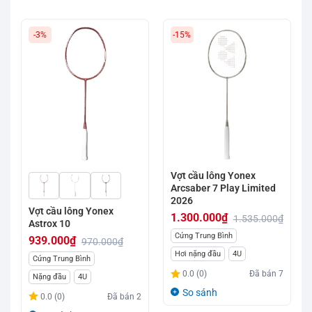
-3%
-15%
Vợt cầu lông Yonex
Arcsaber 7 Play Limited
2026
Vợt cầu lông Yonex
1.300.000
₫
1.535.000
₫
Astrox 10
Giá
Giá
Cứng Trung Bình
939.000
₫
970.000
₫
gốc
hiện
Hơi nặng đầu
4U
Giá
Giá
Cứng Trung Bình
là:
tại
gốc
hiện
0.0 (0)
Đã bán
7
Nặng đầu
4U
1.535.000₫.
là:
là:
tại
So sánh
0.0 (0)
Đã bán
2
1.300.000₫.
970.000₫.
là: