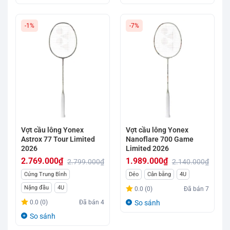
2.800.000₫.
1.189.000₫.
-1%
-7%
Vợt cầu lông Yonex
Vợt cầu lông Yonex
Astrox 77 Tour Limited
Nanoflare 700 Game
2026
Limited 2026
2.769.000
₫
1.989.000
₫
2.799.000
₫
2.140.000
₫
Giá
Giá
Giá
Giá
Cứng Trung Bình
Dẻo
Cân bằng
4U
gốc
hiện
gốc
hiện
Nặng đầu
4U
0.0 (0)
Đã bán
7
là:
tại
là:
tại
0.0 (0)
Đã bán
4
So sánh
2.799.000₫.
là:
2.140.000₫.
là:
So sánh
2.769.000₫.
1.989.000₫.