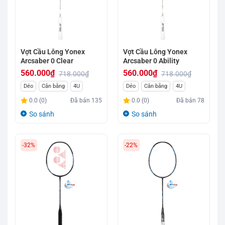
Vợt Cầu Lông Yonex
Vợt Cầu Lông Yonex
Arcsaber 0 Clear
Arcsaber 0 Ability
560.000
₫
560.000
₫
718.000
₫
718.000
₫
Giá
Giá
Giá
Giá
Dẻo
Cân bằng
4U
Dẻo
Cân bằng
4U
gốc
hiện
gốc
hiện
0.0 (0)
Đã bán
135
0.0 (0)
Đã bán
78
là:
tại
là:
tại
So sánh
So sánh
718.000₫.
là:
718.000₫.
là:
560.000₫.
560.000₫.
-32%
-22%