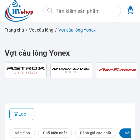
Bỏ
Tìm
qua
kiếm:
nội
dung
Trang chủ
/
Vợt cầu lông
/
Vợt cầu lông Yonex
Vợt cầu lông Yonex
Lọc
Mặc định
Phổ biến nhất
Đánh giá cao nhất
Mới nhất