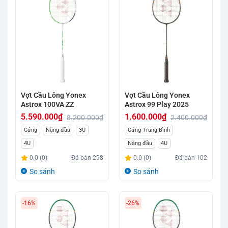
Vợt Cầu Lông Yonex
Vợt Cầu Lông Yonex
Astrox 100VA ZZ
Astrox 99 Play 2025
5.590.000
₫
1.600.000
₫
8.200.000
₫
2.400.000
₫
Giá
Giá
Giá
Giá
Cứng
Nặng đầu
3U
Cứng Trung Bình
gốc
hiện
gốc
hiện
4U
Nặng đầu
4U
là:
tại
là:
tại
0.0 (0)
Đã bán
298
0.0 (0)
Đã bán
102
8.200.000₫.
là:
2.400.000₫.
là:
So sánh
So sánh
5.590.000₫.
1.600.000₫.
-16%
-26%