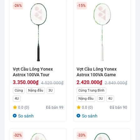
-26%
-15%
Vợt Cầu Lông Yonex
Vợt Cầu Lông Yonex
Astrox 100VA Tour
Astrox 100VA Game
3.350.000
₫
2.420.000
₫
4.520.000
₫
2.849.000
₫
Giá
Giá
Giá
Giá
Cứng
Nặng đầu
3U
Cứng Trung Bình
gốc
hiện
gốc
hiện
4U
Nặng đầu
3U
4U
là:
tại
là:
tại
0.0 (0)
Đã bán
99
0.0 (0)
Đã bán
90
4.520.000₫.
là:
2.849.000₫.
là:
So sánh
So sánh
3.350.000₫.
2.420.000₫.
-32%
-33%