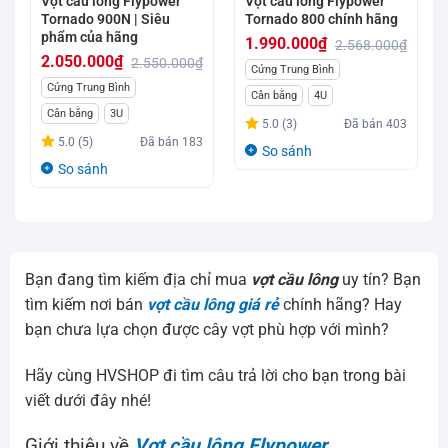
Vợt cầu lông Flypower
Vợt cầu lông Flypower
Tornado 900N | Siêu
Tornado 800 chính hãng
phẩm của hãng
1.990.000
₫
2.568.000
₫
2.050.000
₫
2.550.000
₫
Giá
Giá
Cứng Trung Bình
Giá
Giá
Cứng Trung Bình
gốc
hiện
Cân bằng
4U
gốc
hiện
Cân bằng
3U
là:
tại
5.0 (3)
Đã bán
403
là:
tại
2.568.000₫.
là:
5.0 (5)
Đã bán
183
So sánh
2.550.000₫.
là:
1.990.000₫.
So sánh
2.050.000₫.
Bạn đang tìm kiếm địa chỉ mua
vợt cầu lông
uy tín? Bạn
tìm kiếm nơi bán
vợt cầu lông giá rẻ
chính hãng? Hay
bạn chưa lựa chọn được cây vợt phù hợp với mình?
Hãy cùng HVSHOP đi tìm câu trả lời cho bạn trong bài
viết dưới đây nhé!
Giới thiệu về
Vợt cầu lông Flypower