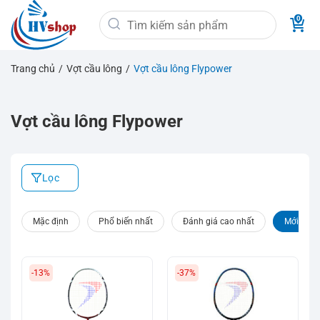
Bỏ
Tìm
qua
kiếm:
nội
dung
Trang chủ
/
Vợt cầu lông
/
Vợt cầu lông Flypower
Vợt cầu lông Flypower
Lọc
Mặc định
Phổ biến nhất
Đánh giá cao nhất
Mới nhất
-13%
-37%