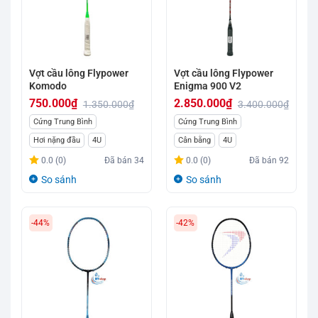
Vợt cầu lông Flypower
Vợt cầu lông Flypower
Komodo
Enigma 900 V2
750.000
₫
2.850.000
₫
1.350.000
₫
3.400.000
₫
Giá
Giá
Giá
Giá
Cứng Trung Bình
Cứng Trung Bình
gốc
hiện
gốc
hiện
Hơi nặng đầu
4U
Cân bằng
4U
là:
tại
là:
tại
0.0 (0)
Đã bán
34
0.0 (0)
Đã bán
92
1.350.000₫.
là:
3.400.000₫.
là:
So sánh
So sánh
750.000₫.
2.850.000₫.
-44%
-42%