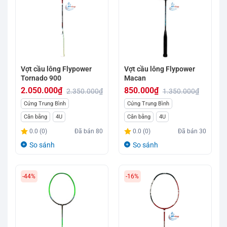
Vợt cầu lông Flypower
Vợt cầu lông Flypower
Tornado 900
Macan
2.050.000
₫
850.000
₫
2.350.000
₫
1.350.000
₫
Giá
Giá
Giá
Giá
Cứng Trung Bình
Cứng Trung Bình
gốc
hiện
gốc
hiện
Cân bằng
4U
Cân bằng
4U
là:
tại
là:
tại
0.0 (0)
Đã bán
80
0.0 (0)
Đã bán
30
2.350.000₫.
là:
1.350.000₫.
là:
So sánh
So sánh
2.050.000₫.
850.000₫.
-44%
-16%