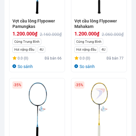
Vợt cầu lông Flypower
Vợt cầu lông Flypower
Pamungkas
Mahakam
1.200.000
₫
1.200.000
₫
2.160.000
₫
2.060.000
₫
Giá
Giá
Giá
Giá
Cứng Trung Bình
Cứng Trung Bình
gốc
hiện
gốc
hiện
Hơi nặng đầu
4U
Hơi nặng đầu
4U
là:
tại
là:
tại
0.0 (0)
Đã bán
66
0.0 (0)
Đã bán
77
2.160.000₫.
là:
2.060.000₫.
là:
So sánh
So sánh
1.200.000₫.
1.200.000₫.
-35%
-35%