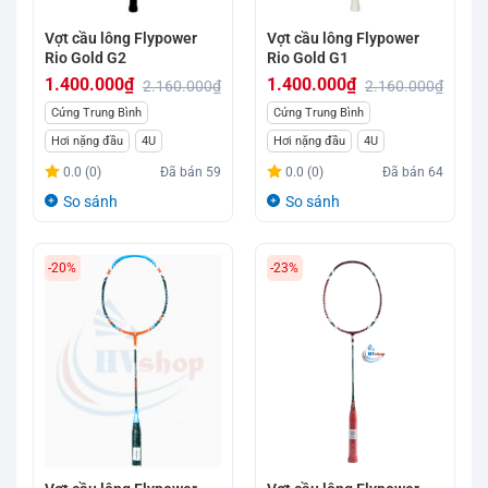
Vợt cầu lông Flypower
Vợt cầu lông Flypower
Rio Gold G2
Rio Gold G1
1.400.000
₫
1.400.000
₫
2.160.000
₫
2.160.000
₫
Giá
Giá
Giá
Giá
Cứng Trung Bình
Cứng Trung Bình
gốc
hiện
gốc
hiện
Hơi nặng đầu
4U
Hơi nặng đầu
4U
là:
tại
là:
tại
0.0 (0)
Đã bán
59
0.0 (0)
Đã bán
64
2.160.000₫.
là:
2.160.000₫.
là:
So sánh
So sánh
1.400.000₫.
1.400.000₫.
-20%
-23%