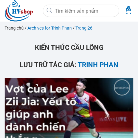
Bỏ
Tìm
qua
kiếm:
nội
dung
Trang chủ
/
Archives for Trinh Phan
/
Trang 26
KIẾN THỨC CẦU LÔNG
LƯU TRỮ TÁC GIẢ:
TRINH PHAN