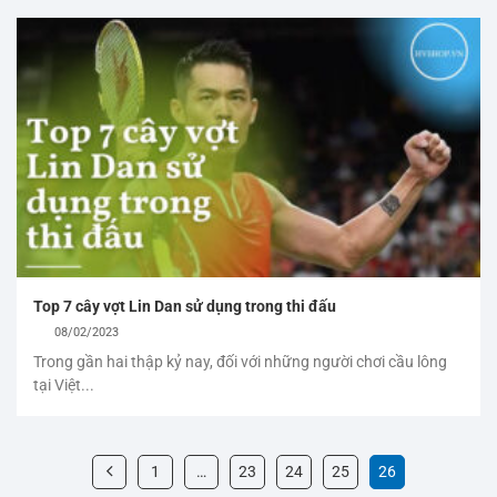
Top 7 cây vợt Lin Dan sử dụng trong thi đấu
08/02/2023
Trong gần hai thập kỷ nay, đối với những người chơi cầu lông
tại Việt...
1
…
23
24
25
26