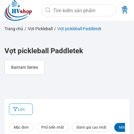
Bỏ
Tìm
qua
kiếm:
nội
dung
Trang chủ
/
Vợt Pickleball
/
Vợt pickleball Paddletek
Vợt pickleball Paddletek
Bantam Series
Lọc
Mặc định
Phổ biến nhất
Đánh giá cao nhất
Mới nhất