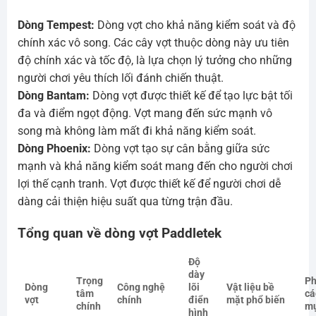
Dòng Tempest:
Dòng vợt cho khả năng kiểm soát và độ
chính xác vô song. Các cây vợt thuộc dòng này ưu tiên
độ chính xác và tốc độ, là lựa chọn lý tưởng cho những
người chơi yêu thích lối đánh chiến thuật.
Dòng Bantam:
Dòng vợt được thiết kế để tạo lực bật tối
đa và điểm ngọt động. Vợt mang đến sức mạnh vô
song mà không làm mất đi khả năng kiểm soát.
Dòng Phoenix:
Dòng vợt tạo sự cân bằng giữa sức
mạnh và khả năng kiểm soát mang đến cho người chơi
lợi thế cạnh tranh. Vợt được thiết kế để người chơi dễ
dàng cải thiện hiệu suất qua từng trận đầu.
Tổng quan về dòng vợt Paddletek
Độ
dày
Trọng
P
Dòng
Công nghệ
lõi
Vật liệu bề
tâm
cá
vợt
chính
điển
mặt phổ biến
chính
mụ
hình