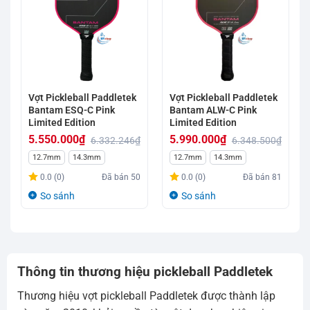
Vợt Pickleball Paddletek
Vợt Pickleball Paddletek
Bantam ESQ-C Pink
Bantam ALW-C Pink
Limited Edition
Limited Edition
5.550.000
₫
5.990.000
₫
6.332.246
₫
6.348.500
₫
Giá
Giá
Giá
Giá
12.7mm
14.3mm
12.7mm
14.3mm
gốc
hiện
gốc
hiện
0.0 (0)
Đã bán
50
0.0 (0)
Đã bán
81
là:
tại
là:
tại
So sánh
So sánh
6.332.246₫.
là:
6.348.500₫.
là:
5.550.000₫.
5.990.000₫.
Thông tin thương hiệu pickleball Paddletek
Thương hiệu vợt pickleball Paddletek được thành lập