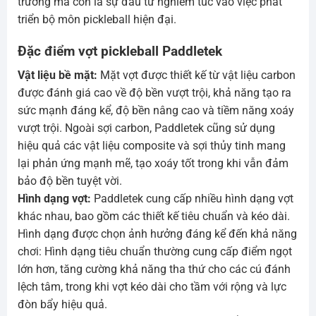
trường mà còn là sự đầu tư nghiêm túc vào việc phát
triển bộ môn pickleball hiện đại.
Đặc điểm vợt pickleball Paddletek
Vật liệu bề mặt:
Mặt vợt được thiết kế từ vật liệu carbon
được đánh giá cao về độ bền vượt trội, khả năng tạo ra
sức mạnh đáng kể, độ bền nâng cao và tiềm năng xoáy
vượt trội. Ngoài sợi carbon, Paddletek cũng sử dụng
hiệu quả các vật liệu composite và sợi thủy tinh mang
lại phản ứng mạnh mẽ, tạo xoáy tốt trong khi vẫn đảm
bảo độ bền tuyệt vời.
Hình dạng vợt:
Paddletek cung cấp nhiều hình dạng vợt
khác nhau, bao gồm các thiết kế tiêu chuẩn và kéo dài.
Hình dạng được chọn ảnh hưởng đáng kể đến khả năng
chơi: Hình dạng tiêu chuẩn thường cung cấp điểm ngọt
lớn hơn, tăng cường khả năng tha thứ cho các cú đánh
lệch tâm, trong khi vợt kéo dài cho tầm với rộng và lực
đòn bẩy hiệu quả.