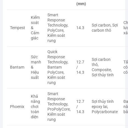
(mm)
Smart
Kiểm
Response
soát
Ch
Technology,
Sợi carbon, Sợi
Tempest
&
14.3
lư
PolyCore,
carbon thô
Cảm
xá
Kiểm soát
giác
rung
Quick
Sức
Response
Sợi carbon
mạnh
Technology,
12.7
Tấ
thô,
Bantam
&
Bantam
/
cô
Composite,
Hiệu
PolyCore,
14.3
cô
Sợi thủy tinh
suất
Kiểm soát
rung
Smart
Khả
Response
năng
12.7
Sợi thủy tinh
Đ
Technology,
Phoenix
chơi
/
epoxy lai,
nă
ProPolyCore,
toàn
14.3
Polycarbonate
bằ
Kiểm soát
diện
rung