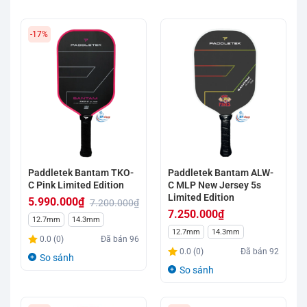
-17%
Paddletek Bantam TKO-
Paddletek Bantam ALW-
C Pink Limited Edition
C MLP New Jersey 5s
Limited Edition
5.990.000
₫
7.200.000
₫
7.250.000
₫
Giá
Giá
12.7mm
14.3mm
12.7mm
14.3mm
gốc
hiện
0.0 (0)
Đã bán
96
là:
tại
0.0 (0)
Đã bán
92
So sánh
7.200.000₫.
là:
So sánh
5.990.000₫.