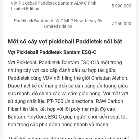
Vợt Pickleball Paddletek Bantam ALW-C Pink
5.990.000
Limited Edition
Paddletek Bantam ALW-C MLP New Jersey 5s
7.250.000
Limited Edition
Một số cây vợt pickleball Paddletek nổi bật
Vợt Pickleball Paddletek Bantam ESQ-C
Vợt Pickleball Paddletek Bantam ESQ-C là một trong
những cây vợt cao cấp đánh dấu sự hợp tác giữa
Paddletek cùng VĐV nổi tiếng thế giới Christian Alshon.
Được thiết kế để mang đến sự cân bằng ấn tượng giữa
sức mạnh, độ chính xác và cảm giác bóng. Với mặt vợt
sử dụng chất liệu PT- 700 Unidirectional RAW Carbon
Fiber tiên tiến, kết hợp với lõi polymer mật độ cao
Bantam PolyCore, ESQ-C giúp người chơi kiểm soát tốt
hơn trong các pha đánh bóng nhanh và mạnh.
Thiết kế vuông vức đặc trưng (square shape) không chỉ