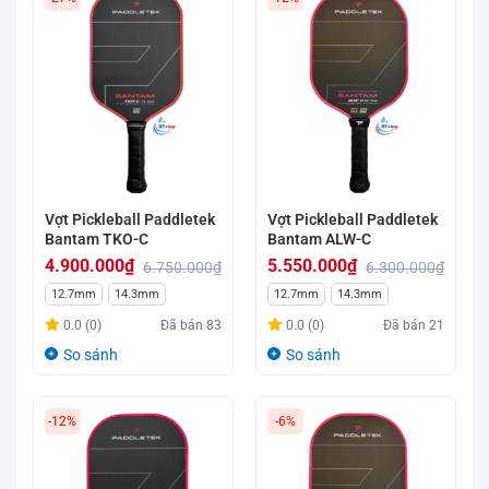
Vợt Pickleball Paddletek
Vợt Pickleball Paddletek
Bantam TKO-C
Bantam ALW-C
4.900.000
₫
5.550.000
₫
6.750.000
₫
6.300.000
₫
Giá
Giá
Giá
Giá
12.7mm
14.3mm
12.7mm
14.3mm
gốc
hiện
gốc
hiện
0.0 (0)
Đã bán
83
0.0 (0)
Đã bán
21
là:
tại
là:
tại
So sánh
So sánh
6.750.000₫.
là:
6.300.000₫.
là:
4.900.000₫.
5.550.000₫.
-12%
-6%