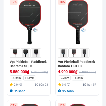
-12%
-18%
Vợt Pickleball Paddletek
Vợt Pickleball Paddletek
Bantam ESQ-C
Bantam TKO-CX
5.550.000
₫
4.900.000
₫
6.300.000
₫
5.990.000
₫
Giá
Giá
Giá
Giá
12.7mm
14.3mm
12.7mm
14.3mm
gốc
hiện
gốc
hiện
0.0 (0)
Đã bán
93
0.0 (0)
Đã bán
57
là:
tại
là:
tại
So sánh
So sánh
6.300.000₫.
là:
5.990.000₫.
là:
5.550.000₫.
4.900.000₫.
-27%
-12%