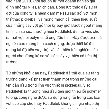
vào năm 2010, khởi nguồn từ một doanh nghiệp gia
đình nhỏ tại Niles, Michigan. Động lực thúc đẩy sự ra
đời của công ty là niềm đam mê sâu sắc đối với môn
thể thao pickleball và mong muốn cải thiện hiệu suất
của những cây vợt gỗ thời kỳ bấy giờ. Bước ngoặt mang
tính lịch sử của thương hiệu Paddletek đến từ việc cho
ra mắt vợt lõi polymer tổ ong đầu tiên. Đây được xem là
nghiên cứu mang tính cách mạng, được thiết kế để
mang lại độ bền vượt trội và cải thiện trải nghiệm của
người chơi đáng kể so với các cây vợt hiện có trên thị
trường.
Từ những khởi đầu này, Paddletek đã trải qua sự tăng
trưởng đáng kể, phát triển thành một trong những cái
tên dẫn đầu trong lĩnh vực thiết bị pickleball. Việc
Paddletek là thương hiệu đầu tiên giới thiệu lõi polymer
tổ ong, công nghệ được sử dụng rộng rãi trong các loại
vợt cao cấp cho thấy Paddletek không chỉ gia nhập thị