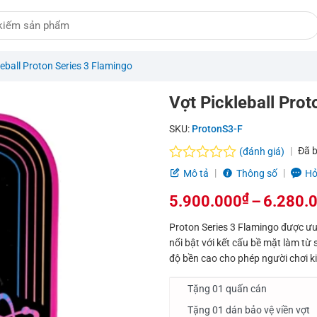
kleball Proton Series 3 Flamingo
Vợt Pickleball Pro
SKU:
ProtonS3-F
Đã 
(đánh giá)
Được
Mô tả
Thông số
Hỏ
xếp
hạng
₫
5.900.000
–
6.280.
0.0
Khoảng
5
Proton Series 3 Flamingo được ưu á
sao
nổi bật với kết cấu bề mặt làm t
giá:
độ bền cao cho phép người chơi k
từ
Tặng 01 quấn cán
5.900.000₫
Tặng 01 dán bảo vệ viền vợt