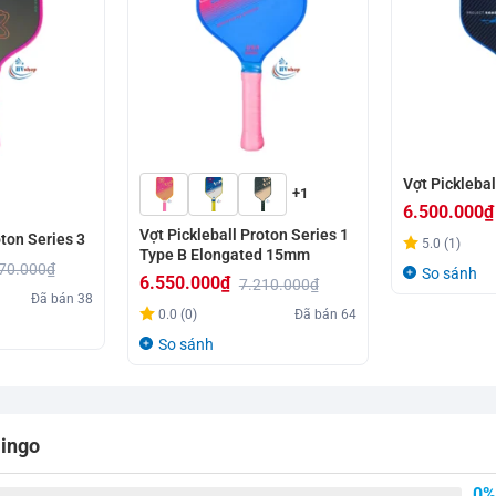
Vợt Pickleba
+1
6.500.000
₫
Vợt Pickleball Proton Series 1
Khoảng
oton Series 3
5.0 (1)
Type B Elongated 15mm
giá:
70.000
₫
So sánh
6.550.000
₫
7.210.000
₫
từ
Đã bán
38
Giá
Giá
0.0 (0)
Đã bán
64
6.500.000₫
gốc
hiện
So sánh
đến
là:
tại
6.850.000₫
7.210.000₫.
là:
6.550.000₫.
mingo
0%