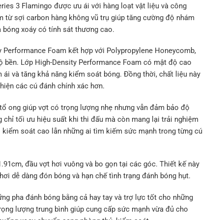
eries 3 Flamingo được ưu ái với hàng loạt vật liệu và công
làm từ sợi carbon hàng không vũ trụ giúp tăng cường độ nhám
 bóng xoáy có tính sát thương cao.
ity Performance Foam kết hợp với Polypropylene Honeycomb,
ộ bền. Lớp High-Density Performance Foam có mật độ cao
 ái và tăng khả năng kiểm soát bóng. Đồng thời, chất liệu này
 hiện các cú đánh chính xác hơn.
tổ ong giúp vợt có trọng lượng nhẹ nhưng vẫn đảm bảo độ
 chỉ tối ưu hiệu suất khi thi đấu mà còn mang lại trải nghiệm
ộ kiểm soát cao lẫn những ai tìm kiếm sức mạnh trong từng cú
1.91cm, đầu vợt hơi vuông và bo gọn tại các góc. Thiết kế này
hơi dễ dàng đón bóng và hạn chế tình trạng đánh bóng hụt.
ững pha đánh bóng bằng cả hay tay và trợ lực tốt cho những
rọng lượng trung bình giúp cung cấp sức mạnh vừa đủ cho