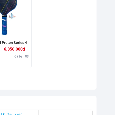
ll Proton Series 4
–
6.850.000
₫
Đã bán
83
| 0 đánh giá