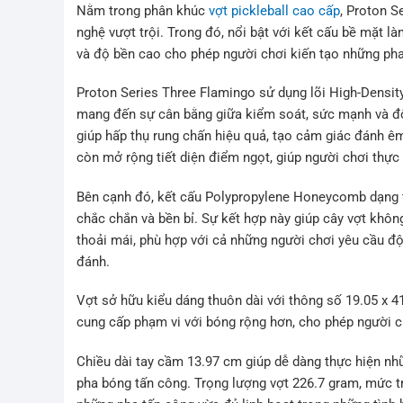
Nằm trong phân khúc
vợt pickleball cao cấp
, Proton S
nghệ vượt trội. Trong đó, nổi bật với kết cấu bề mặt 
và độ bền cao cho phép người chơi kiến tạo những pha
Proton Series Three Flamingo sử dụng lõi High-Dens
mang đến sự cân bằng giữa kiểm soát, sức mạnh và đ
giúp hấp thụ rung chấn hiệu quả, tạo cảm giác đánh êm
còn mở rộng tiết diện điểm ngọt, giúp người chơi thực
Bên cạnh đó, kết cấu Polypropylene Honeycomb dạng 
chắc chắn và bền bỉ. Sự kết hợp này giúp cây vợt không
thoải mái, phù hợp với cả những người chơi yêu cầu đ
đánh.
Vợt sở hữu kiểu dáng thuôn dài với thông số 19.05 x 4
cung cấp phạm vi với bóng rộng hơn, cho phép người c
Chiều dài tay cầm 13.97 cm giúp dễ dàng thực hiện nh
pha bóng tấn công. Trọng lượng vợt 226.7 gram, mức t