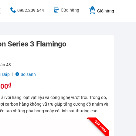
Cửa hàng
0982.239.644
Giỏ hàng
ton Series 3 Flamingo
bán
43
i Đáp
So sánh
₫
000
i với hàng loạt vật liệu và công nghệ vượt trội. Trong đó,
ừ sợi carbon hàng không vũ trụ giúp tăng cường độ nhám và
iến tạo những pha bóng xoáy có tính sát thương cao.
QUÀ TẶNG