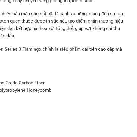
 huống xoay chuyển sang phòng thủ, kiểm soát.
i phiên bản màu sắc nổi bật là xanh và hồng, mang đến sự lựa
roton quen thuộc được in sắc nét, tạo điểm nhấn thương hiệu
iện đại, kết hợp hài hòa với tổng thể, giúp vợt không chỉ thu
sân đấu.
on Series 3 Flamingo chính là siêu phẩm cải tiến cao cấp mà
.
e Grade Carbon Fiber
Polypropylene Honeycomb