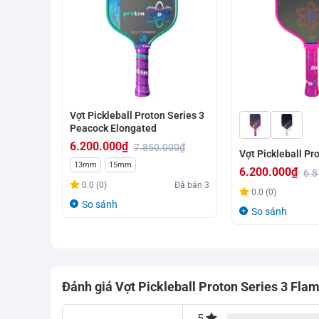
Vợt Pickleball Proton Series 3
Peacock Elongated
6.200.000
₫
7.850.000
₫
Vợt Pickleball Pr
Giá
Giá
13mm
15mm
6.200.000
₫
6.8
gốc
hiện
0.0 (0)
Đã bán
3
Giá
Giá
0.0 (0)
là:
tại
So sánh
gốc
hiện
So sánh
7.850.000₫.
là:
là:
tại
6.200.000₫.
6.870.000₫.
là:
6.200.000₫.
Đánh giá Vợt Pickleball Proton Series 3 Fla
5