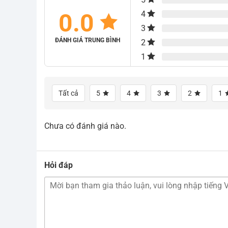
0.0
4
3
ĐÁNH GIÁ TRUNG BÌNH
2
1
Tất cả
5
4
3
2
1
Chưa có đánh giá nào.
Hỏi đáp