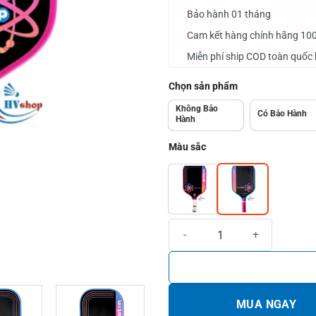
đến
Bảo hành 01 tháng
6.280.000₫
Cam kết hàng chính hãng 10
Miễn phí ship COD toàn quốc 
Chọn sản phẩm
Không Bảo
Có Bảo Hành
Hành
Màu sắc
Vợt Pickleball Proton Series 3 F
MUA NGAY