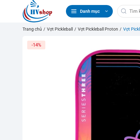
Bỏ
Tìm
qua
Danh mục
kiếm:
nội
dung
Trang chủ
/
Vợt Pickleball
/
Vợt Pickleball Proton
/
Vợt Pic
-14%