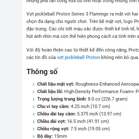
những pha tấn công vừa đủ linh hoạt trong những tình
Vợt pickleball Proton Series 3 Flamingo ra mắt với ha
chọn đa dạng cho người chơi. Trên bề mặt vợt, logo P
đặc trưng. Các chi tiết màu sắc được thiết kế tinh tế, h
hút ánh nhìn mà còn thể hiện phong cách cá tính trên 
Với độ hoàn thiện cao từ thiết kế đến công năng, Prot
các tín đồ của
vợt pickleball Proton
không nên bỏ qua
Thông số
Chất liệu mặt vợt:
Roughness-Enhanced Aerospac
Chất liệu lõi:
High-Density Performance Foam+ 
Trọng lượng trung bình:
8.0 oz (226.7 gram)
Chu vi tay cầm:
4.25 inch (10.7 cm)
Chiều dài tay cầm:
5.375 inch (13.97 cm)
Chiều dài vợt:
16.5 inch (41.91 cm)
Chiều rộng vợt:
7.5 inch (19.05 cm)
Độ dày:
15mm