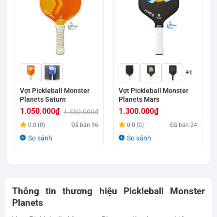
+1
Vợt Pickleball Monster
Vợt Pickleball Monster
Planets Saturn
Planets Mars
1.050.000
₫
1.300.000
₫
1.350.000
₫
Giá
Giá
0.0 (0)
Đã bán
96
0.0 (0)
Đã bán
24
gốc
hiện
So sánh
So sánh
là:
tại
1.350.000₫.
là:
1.050.000₫.
Thông tin thương hiệu Pickleball Monster
Planets