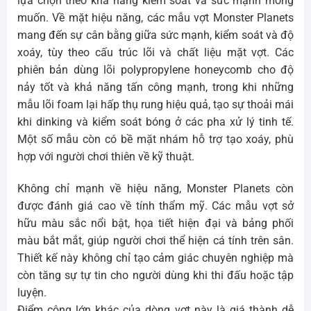
lựa chọn theo khả năng kiểm soát và sức mạnh mong
muốn. Về mặt hiệu năng, các mẫu vợt Monster Planets
mang đến sự cân bằng giữa sức mạnh, kiểm soát và độ
xoáy, tùy theo cấu trúc lõi và chất liệu mặt vợt. Các
phiên bản dùng lõi polypropylene honeycomb cho độ
nảy tốt và khả năng tấn công mạnh, trong khi những
mẫu lõi foam lại hấp thụ rung hiệu quả, tạo sự thoải mái
khi dinking và kiểm soát bóng ở các pha xử lý tinh tế.
Một số mẫu còn có bề mặt nhám hỗ trợ tạo xoáy, phù
hợp với người chơi thiên về kỹ thuật.
Không chỉ mạnh về hiệu năng, Monster Planets còn
được đánh giá cao về tính thẩm mỹ. Các mẫu vợt sở
hữu màu sắc nổi bật, họa tiết hiện đại và bảng phối
màu bắt mắt, giúp người chơi thể hiện cá tính trên sân.
Thiết kế này không chỉ tạo cảm giác chuyên nghiệp mà
còn tăng sự tự tin cho người dùng khi thi đấu hoặc tập
luyện.
Điểm cộng lớn khác của dòng vợt này là giá thành dễ