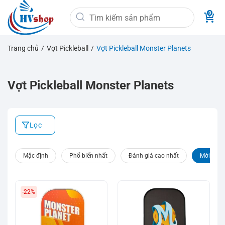
Bỏ
Tìm
qua
kiếm:
nội
dung
Trang chủ
/
Vợt Pickleball
/
Vợt Pickleball Monster Planets
Vợt Pickleball Monster Planets
Lọc
Mặc định
Phổ biến nhất
Đánh giá cao nhất
Mới nhất
-22%