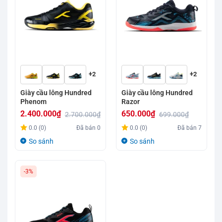
+2
+2
Giày cầu lông Hundred
Giày cầu lông Hundred
Phenom
Razor
2.400.000
₫
650.000
₫
2.700.000
₫
699.000
₫
Giá
Giá
Giá
Giá
0.0 (0)
Đã bán
0
0.0 (0)
Đã bán
7
gốc
hiện
gốc
hiện
So sánh
So sánh
là:
tại
là:
tại
2.700.000₫.
là:
699.000₫.
là:
-3%
2.400.000₫.
650.000₫.