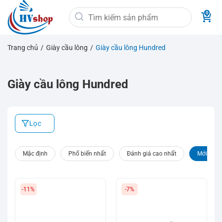
Bỏ
Tìm
qua
kiếm:
nội
dung
Trang chủ
/
Giày cầu lông
/
Giày cầu lông Hundred
Giày cầu lông Hundred
Lọc
Mặc định
Phổ biến nhất
Đánh giá cao nhất
Mới nhất
-11%
-7%