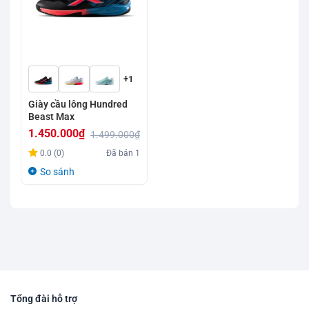
+1
Giày cầu lông Hundred
Beast Max
1.450.000
₫
1.499.000
₫
Giá
Giá
0.0 (0)
Đã bán
1
gốc
hiện
So sánh
là:
tại
1.499.000₫.
là:
1.450.000₫.
Tổng đài hỗ trợ