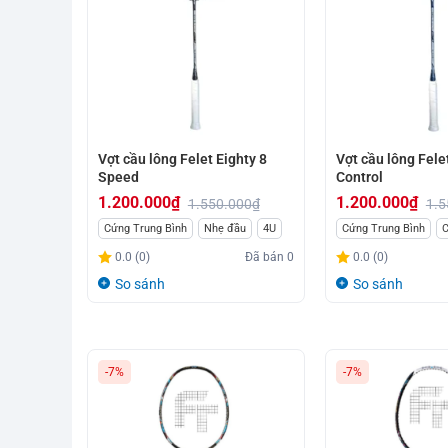
Vợt cầu lông Felet Eighty 8
Vợt cầu lông Fele
Speed
Control
1.200.000
₫
1.200.000
₫
1.550.000
₫
1.5
Giá
Giá
Giá
Giá
Cứng Trung Bình
Nhẹ đầu
4U
Cứng Trung Bình
C
gốc
hiện
gốc
hiện
0.0 (0)
Đã bán
0
0.0 (0)
là:
tại
là:
tại
So sánh
So sánh
1.550.000₫.
là:
1.550.000₫.
là:
1.200.000₫.
1.200.000₫.
-7%
-7%