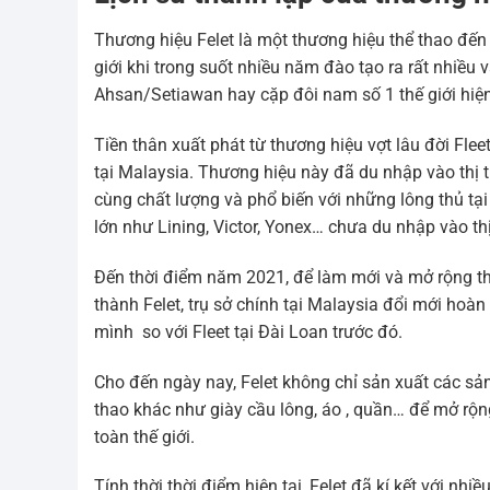
Thương hiệu Felet là một thương hiệu thể thao đến 
giới khi trong suốt nhiều năm đào tạo ra rất nhiều 
Ahsan/Setiawan hay cặp đôi nam số 1 thế giới hiện
Tiền thân xuất phát từ thương hiệu vợt lâu đời Fleet
tại Malaysia. Thương hiệu này đã du nhập vào thị
cùng chất lượng và phổ biến với những lông thủ tạ
lớn như Lining, Victor, Yonex… chưa du nhập vào th
Đến thời điểm năm 2021, để làm mới và mở rộng th
thành Felet, trụ sở chính tại Malaysia đổi mới ho
mình so với Fleet tại Đài Loan trước đó.
Cho đến ngày nay, Felet không chỉ sản xuất các s
thao khác như giày cầu lông, áo , quần… để mở rộn
toàn thế giới.
Tính thời thời điểm hiện tại, Felet đã kí kết với n