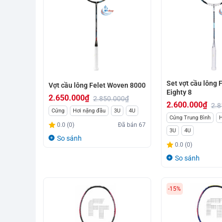
Set vợt cầu lông 
Vợt cầu lông Felet Woven 8000
Eighty 8
2.650.000
₫
2.850.000
₫
2.600.000
₫
2.8
Giá
Giá
Cứng
Hơi nặng đầu
3U
4U
Giá
Giá
Cứng Trung Bình
H
gốc
hiện
0.0 (0)
Đã bán
67
gốc
hiện
3U
4U
là:
tại
So sánh
là:
tại
0.0 (0)
2.850.000₫.
là:
2.810.000₫.
là:
2.650.000₫.
So sánh
2.600.000₫.
-15%