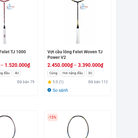
Felet TJ 1000
Vợt cầu lông Felet Woven TJ
Power V2
–
1.520.000
₫
2.450.000
₫
–
3.390.000
₫
Khoảng
ng đầu
4U
Cứng
Hơi nặng đầu
3U
giá:
Đã bán
79
5.0 (1)
Đã bán
112
từ
So sánh
2.450.000₫
đến
3.390.000₫
-15%