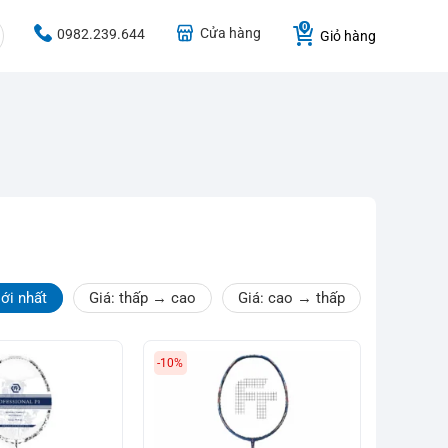
Cửa hàng
0982.239.644
Giỏ hàng
ới nhất
Giá: thấp → cao
Giá: cao → thấp
-10%