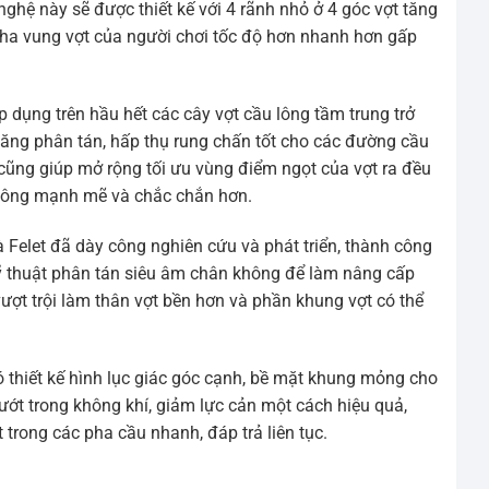
hệ này sẽ được thiết kế với 4 rãnh nhỏ ở 4 góc vợt tăng
ha vung vợt của người chơi tốc độ hơn nhanh hơn gấp
dụng trên hầu hết các cây vợt cầu lông tầm trung trở
 năng phân tán, hấp thụ rung chấn tốt cho các đường cầu
 cũng giúp mở rộng tối ưu vùng điểm ngọt của vợt ra đều
công mạnh mẽ và chắc chắn hơn.
 Felet đã dày công nghiên cứu và phát triển, thành công
kỹ thuật phân tán siêu âm chân không để làm nâng cấp
vượt trội làm thân vợt bền hơn và phần khung vợt có thể
 thiết kế hình lục giác góc cạnh, bề mặt khung mỏng cho
ướt trong không khí, giảm lực cản một cách hiệu quả,
trong các pha cầu nhanh, đáp trả liên tục.