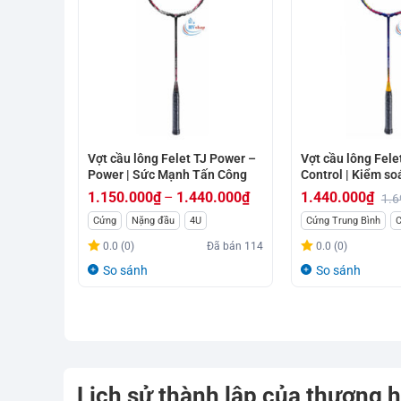
Vợt cầu lông Felet TJ Power –
Vợt cầu lông Fele
Power | Sức Mạnh Tấn Công
Control | Kiểm so
1.150.000
₫
–
1.440.000
₫
1.440.000
₫
1.6
Giá
Giá
Khoảng
Cứng
Nặng đầu
4U
Cứng Trung Bình
C
gốc
hiện
giá:
0.0 (0)
Đã bán
114
0.0 (0)
là:
tại
từ
So sánh
So sánh
1.690.000₫.
là:
1.150.000₫
1.440.000₫.
đến
1.440.000₫
Lịch sử thành lập của thương h