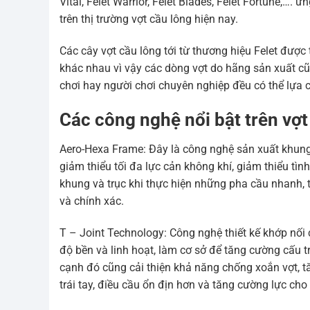
Vital, Felet Warrior, Felet Blades, Felet Fortune,….
trên thị trường vợt cầu lông hiện nay.
Các cây vợt cầu lông tới từ thương hiệu Felet được 
khác nhau vì vậy các dòng vợt do hãng sản xuất cũ
chơi hay người chơi chuyên nghiệp đều có thể lựa 
Các công nghệ nổi bật trên vợt
Aero-Hexa Frame: Đây là công nghệ sản xuất khung 
giảm thiểu tối đa lực cản không khí, giảm thiểu tìn
khung và trục khi thực hiện những pha cầu nhanh, 
và chính xác.
T – Joint Technology: Công nghệ thiết kế khớp nối 
độ bền và linh hoạt, làm cơ sở để tăng cường cấu t
cạnh đó cũng cải thiện khả năng chống xoắn vợt, 
trái tay, điều cầu ổn địn hơn và tăng cường lực cho