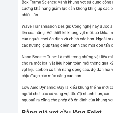
Box Frame Science: Vành khung vợt sử dụng công ng
cường khả năng giảm lực cản không khí giúp các p
nhiều lần.
Wave Transmission Design: Công nghệ này được áp 
lên của hãng. Với thiết kế khung vợt mới, có khkar
của người chơi ổn định và chính xác hơn. Ngoài ra
các hướng, giúp tăng điểm đánh cho mọi đòn tấn 
Nano Booster Tube: Là một trong những vật liệu mà
cho ra một loại vật liệu hoàn toàn mới thông qua 
vật liệu carbon có tính năng động cao, độ đàn hồi 
chịu được các mức căng cao hơn.
Low Aero Dynamic: Đây là kiểu khung thế hệ mới có
người chơi các cú vung vợt tốc độ nhanh hơn, càn l
nguoafi ra cũng cho phép độ ổn định của khung vợt 
Bảng giá vợt cầu lông Felet