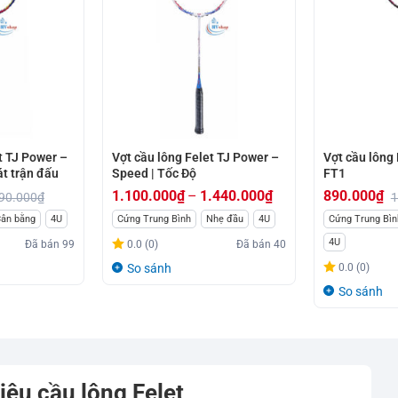
t TJ Power –
Vợt cầu lông Felet TJ Power –
Vợt cầu lông 
át trận đấu
Speed | Tốc Độ
FT1
1.100.000
₫
–
1.440.000
₫
890.000
₫
90.000
₫
1
Giá
Giá
Khoảng
ân bằng
4U
Cứng Trung Bình
Nhẹ đầu
4U
Cứng Trung Bìn
gốc
hiện
giá:
4U
Đã bán
99
0.0 (0)
Đã bán
40
là:
tại
từ
So sánh
0.0 (0)
1.050.000₫.
là:
1.100.000₫
So sánh
890.000₫.
đến
1.440.000₫
iệu cầu lông Felet