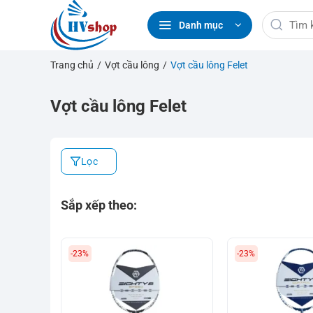
Bỏ
Tìm
qua
Danh mục
kiếm:
nội
dung
Trang chủ
/
Vợt cầu lông
/
Vợt cầu lông Felet
Vợt cầu lông Felet
Lọc
Sắp xếp theo:
-23%
-23%