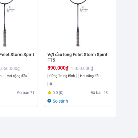
Felet Storm Spirit
Vợt cầu lông Felet Storm Spirit
FT5
890.000
₫
.050.000
₫
1.050.000
₫
Giá
Giá
h
Hơi nặng đầu
Cứng Trung Bình
Hơi nặng đầu
gốc
hiện
4U
là:
tại
Đã bán
71
0.0 (0)
Đã bán
23
1.050.000₫.
là:
So sánh
890.000₫.