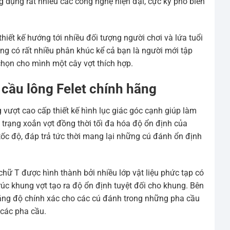
 ứng dụng rất nhiều các công nghệ hiện đại, cực kỳ phổ biến
thiết kế hướng tới nhiều đối tượng người chơi và lứa tuổi
ng có rất nhiều phân khúc kể cả bạn là người mới tập
chọn cho mình một cây vợt thích hợp.
 cầu lông Felet chính hãng
vượt cao cấp thiết kế hình lục giác góc cạnh giúp làm
h trạng xoắn vợt đồng thời tối đa hóa độ ổn định của
tốc độ, đáp trả tức thời mang lại những cú đánh ổn định
chữ T được hình thành bởi nhiều lớp vật liệu phức tạp có
rúc khung vợt tạo ra độ ổn định tuyệt đối cho khung. Bên
tăng độ chính xác cho các cú đánh trong những pha cầu
 các pha cầu.