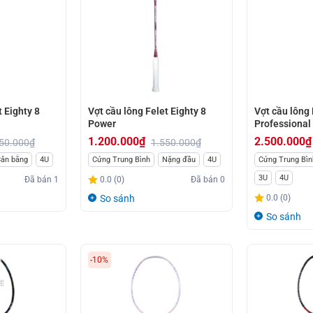
t Eighty 8
Vợt cầu lông Felet Eighty 8
Vợt cầu lông 
Power
Professional
1.200.000
₫
2.500.000
₫
50.000
₫
1.550.000
₫
Giá
Giá
Giá
Giá
ân bằng
4U
Cứng Trung Bình
Nặng đầu
4U
Cứng Trung Bìn
gốc
hiện
gốc
hiện
3U
4U
Đã bán
1
0.0 (0)
Đã bán
0
là:
tại
là:
tại
So sánh
0.0 (0)
1.550.000₫.
là:
2.550.000₫.
là:
So sánh
1.200.000₫.
2.500.000₫.
-10%