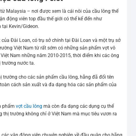
từ Malaysia – nơi được xem là cái nôi của cầu lông thế
vận động viên top đầu thế giới có thể kể đến như
 tại Kevin/Gideon.
 của Đài Loan, có trụ sở chính tại Đài Loan và một trụ sở
 trường Việt Nam từ rất sớm có những sản phẩm vợt vô
i Việt Nam những năm 2010-2015, thời điểm khi các ông
ị trường nước ta.
ị trường cho các sản phẩm cầu lông, hãng đã đổi tên
àn toàn cách sản xuất và đa dạng hóa các sản phẩm của
ản phẩm
vợt cầu lông
mà còn đa dạng các dụng cụ thể
g thị trường không chỉ ở Việt Nam mà mục tiêu vươn ra
hiều các vận động viên chuyên nghiệp về đầu quân cho hãng