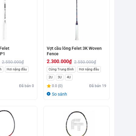
Felet
Vợt cầu lông Felet 3K Woven
 P1
Fence
2.300.000
₫
2.550.000
₫
2.550.000
₫
Giá
Giá
h
Hơi nặng đầu
Cứng Trung Bình
Hơi nặng đầu
gốc
hiện
2U
3U
4U
là:
tại
Đã bán
0
0.0 (0)
Đã bán
19
2.550.000₫.
là:
So sánh
2.300.000₫.