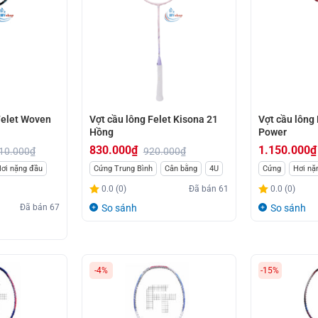
Felet Woven
Vợt cầu lông Felet Kisona 21
Vợt cầu lông 
Hồng
Power
830.000
₫
1.150.000
₫
10.000
₫
920.000
₫
Giá
Giá
Khoảng
ơi nặng đầu
Cứng Trung Bình
Cân bằng
4U
Cứng
Hơi nặ
gốc
hiện
giá:
0.0 (0)
Đã bán
61
0.0 (0)
là:
tại
từ
Đã bán
67
So sánh
So sánh
920.000₫.
là:
1.150.000₫
830.000₫.
đến
1.520.000₫
-4%
-15%