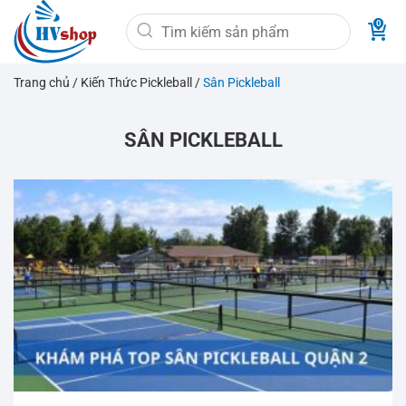
Bỏ
Tìm
qua
kiếm:
nội
dung
Trang chủ
/
Kiến Thức Pickleball
/
Sân Pickleball
SÂN PICKLEBALL