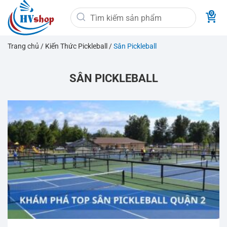
Bỏ
Tìm
qua
kiếm:
nội
dung
Trang chủ
/
Kiến Thức Pickleball
/
Sân Pickleball
SÂN PICKLEBALL