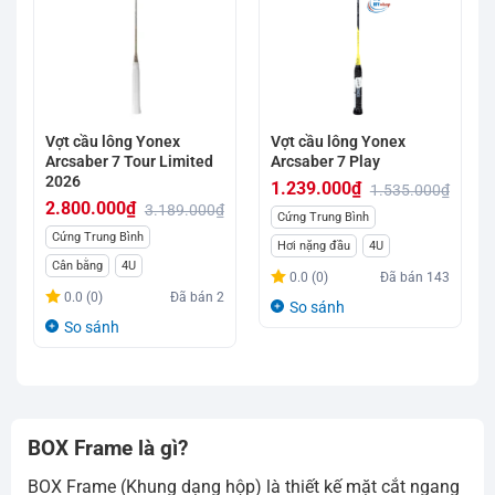
Vợt cầu lông Yonex
Vợt cầu lông Yonex
Arcsaber 7 Tour Limited
Arcsaber 7 Play
2026
1.239.000
₫
1.535.000
₫
2.800.000
₫
3.189.000
₫
Giá
Giá
Cứng Trung Bình
Giá
Giá
Cứng Trung Bình
gốc
hiện
Hơi nặng đầu
4U
gốc
hiện
Cân bằng
4U
là:
tại
0.0 (0)
Đã bán
143
là:
tại
1.535.000₫.
là:
0.0 (0)
Đã bán
2
So sánh
3.189.000₫.
là:
1.239.000₫.
So sánh
2.800.000₫.
BOX Frame là gì?
BOX Frame (Khung dạng hộp) là thiết kế mặt cắt ngang