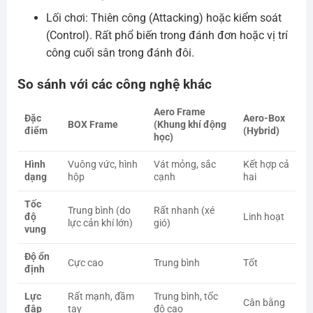
Lối chơi: Thiên công (Attacking) hoặc kiểm soát
(Control). Rất phổ biến trong đánh đơn hoặc vị trí
công cuối sân trong đánh đôi.
So sánh với các công nghệ khác
Aero Frame
Đặc
Aero-Box
BOX Frame
(Khung khí động
điểm
(Hybrid)
học)
Hình
Vuông vức, hình
Vát mỏng, sắc
Kết hợp cả
dạng
hộp
cạnh
hai
Tốc
Trung bình (do
Rất nhanh (xé
độ
Linh hoạt
lực cản khí lớn)
gió)
vung
Độ ổn
Cực cao
Trung bình
Tốt
định
Lực
Rất mạnh, đầm
Trung bình, tốc
Cân bằng
đập
tay
độ cao