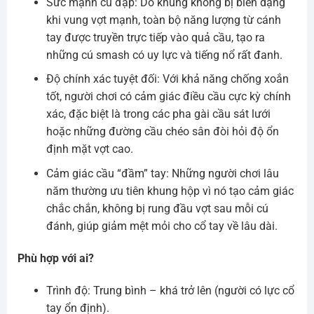
Sức mạnh cú đập: Do khung không bị biến dạng
khi vung vợt mạnh, toàn bộ năng lượng từ cánh
tay được truyền trực tiếp vào quả cầu, tạo ra
những cú smash có uy lực và tiếng nổ rất đanh.
Độ chính xác tuyệt đối: Với khả năng chống xoắn
tốt, người chơi có cảm giác điều cầu cực kỳ chính
xác, đặc biệt là trong các pha gài cầu sát lưới
hoặc những đường cầu chéo sân đòi hỏi độ ổn
định mặt vợt cao.
Cảm giác cầu “đầm” tay: Những người chơi lâu
năm thường ưu tiên khung hộp vì nó tạo cảm giác
chắc chắn, không bị rung đầu vợt sau mỗi cú
đánh, giúp giảm mệt mỏi cho cổ tay về lâu dài.
Phù hợp với ai?
Trình độ: Trung bình – khá trở lên (người có lực cổ
tay ổn định).