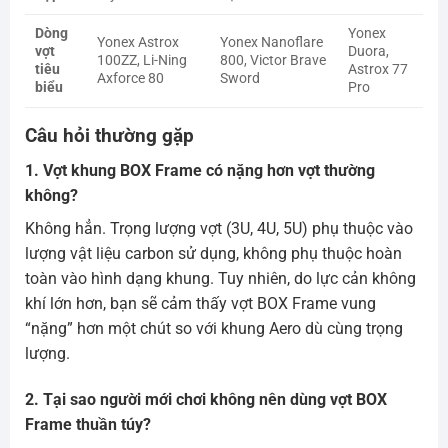
Dòng
Yonex
Yonex Astrox
Yonex Nanoflare
vợt
Duora,
100ZZ, Li-Ning
800, Victor Brave
tiêu
Astrox 77
Axforce 80
Sword
biểu
Pro
Câu hỏi thường gặp
1. Vợt khung BOX Frame có nặng hơn vợt thường
không?
Không hẳn. Trọng lượng vợt (3U, 4U, 5U) phụ thuộc vào
lượng vật liệu carbon sử dụng, không phụ thuộc hoàn
toàn vào hình dạng khung. Tuy nhiên, do lực cản không
khí lớn hơn, bạn sẽ cảm thấy vợt BOX Frame vung
“nặng” hơn một chút so với khung Aero dù cùng trọng
lượng.
2. Tại sao người mới chơi không nên dùng vợt BOX
Frame thuần túy?