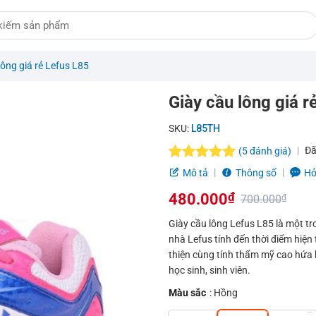
lông giá rẻ Lefus L85
Giày cầu lông giá r
SKU:
L85TH
Đã
(
5
đánh giá)
5.0
5
trên 5
Mô tả
Thông số
Hỏ
dựa trên
đánh giá
480.000
₫
700.000
₫
Giá
Giá
Giày cầu lông Lefus L85 là một t
gốc
hiện
nhà Lefus tính đến thời điểm hiện 
là:
tại
thiện cùng tính thẩm mỹ cao hứa h
700.000₫.
là:
học sinh, sinh viên.
480.000₫.
Màu sắc
: Hồng