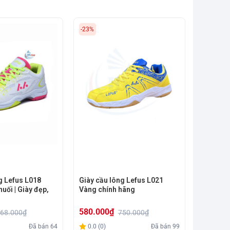
-23%
g Lefus L018
Giày cầu lông Lefus L021
uối | Giày đẹp,
Vàng chính hãng
580.000
₫
68.000
₫
750.000
₫
Giá
Giá
Đã bán
64
0.0 (0)
Đã bán
99