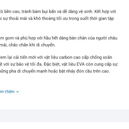
ộ bền cao, tránh bám bụi bẩn và dễ dàng vệ sinh. Kết hợp với
ại sự thoải mái và khô thoáng tối ưu trong suốt thời gian tập
ôm gom và phù hợp với hầu hết dáng bàn chân của người châu
mái, chắc chắn khi di chuyển.
lại cải tiến mới với vật liệu carbon cao cấp chống xoắn
 với sự bảo vệ tối đa. Đặc biệt, vật liệu EVA còn cung cấp sự
những pha di chuyển mạnh hoặc bật nhảy đón cầu trên cao.
AGRIP SOLE thiết kế đế ngoài hình lục giác cung cấp độ bám
ệu thông thường. Không chỉ đem lại trải nghiệm chơi cầu linh
em thêm
 hình nến có ứng dụng cực cao. Người chơi có thể tận dụng
 tập luyện bóng chuyền, bóng bàn, chạy bộ,…đều vô cùng thoải
 trẻ trung, hỗ trợ bảo vệ tốt khi di chuyển nằm trong phân