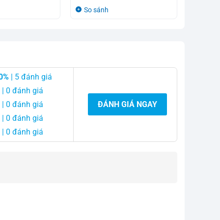
gốc
hiện
So sánh
là:
tại
750.000₫.
là:
580.000₫.
0%
| 5 đánh giá
| 0 đánh giá
| 0 đánh giá
ĐÁNH GIÁ NGAY
| 0 đánh giá
| 0 đánh giá