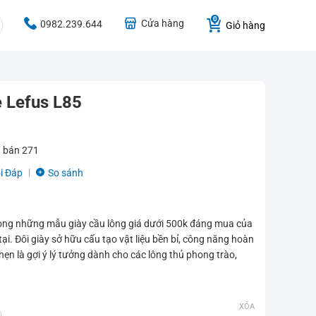
Cửa hàng
0982.239.644
Giỏ hàng
ẻ Lefus L85
 bán
271
i Đáp
So sánh
rong những mẫu giày cầu lông giá dưới 500k đáng mua của
tại. Đôi giày sở hữu cấu tạo vật liệu bền bỉ, công năng hoàn
ẹn là gợi ý lý tưởng dành cho các lông thủ phong trào,
XÓA