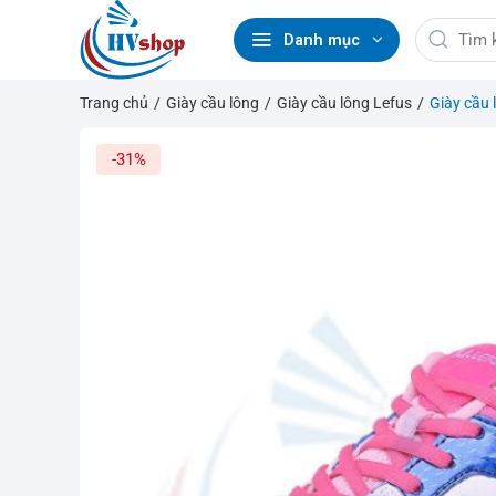
Bỏ
Tìm
qua
Danh mục
kiếm:
nội
dung
Trang chủ
/
Giày cầu lông
/
Giày cầu lông Lefus
/
Giày cầu 
-31%