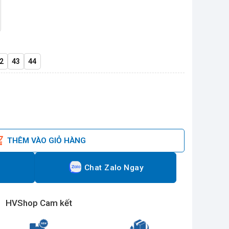
2
43
44
ố lượng
THÊM VÀO GIỎ HÀNG
Chat Zalo Ngay
HVShop Cam kết