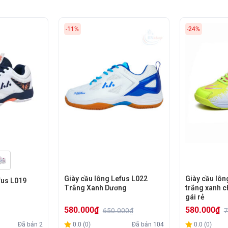
hông nên bỏ qua.
-11%
-24%
Giày cầu lông Lefus L022
Giày cầu lôn
fus L019
Trắng Xanh Dương
trắng xanh ch
gái rẻ
580.000
₫
580.000
₫
650.000
₫
7
Giá
Giá
Giá
Giá
Đã bán
2
0.0 (0)
Đã bán
104
0.0 (0)