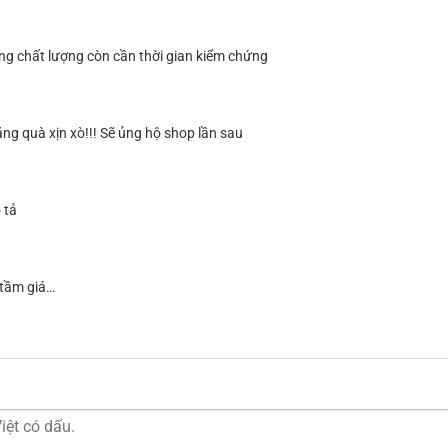
g chất lượng còn cần thời gian kiểm chứng
g quà xịn xò!!! Sẽ ủng hộ shop lần sau
 tả
 tầm giá…