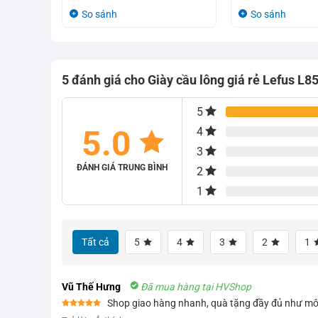
So sánh
So sánh
5 đánh giá cho
Giày cầu lông giá rẻ Lefus L8
5
5.0
4
3
ĐÁNH GIÁ TRUNG BÌNH
2
1
Giày cầu lông gi
Tất cả
5
4
3
2
1
Vũ Thế Hưng
Đã mua hàng tại HVShop
Shop giao hàng nhanh, quà tặng đầy đủ như mô
Được xếp