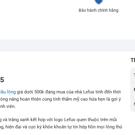
Bảo hành chính hãng
T
85
cầu lông
giá dưới 500k đáng mua của nhà Lefus tính đến thời
, công năng hoàn thiện cùng tính thẩm mỹ cao hứa hẹn là gợi ý
nh viên.
g và trắng xanh kết hợp với logo Lefus quen thuộc trên mũi
g, hiện đại và cực kỳ khỏe khoắn tự tin hớp hồn mọi lông thủ