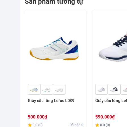
Sản phẩm tương tự
khúc giá rẻ, chắc chắn Lefus L85 sẽ là gợi ý mà bạn k
Lefus
Giày cầu lông Lefus L039
Giày cầu lông Le
500.000
₫
590.000
₫
Đã bán
192
0.0 (0)
Đã bán
0
0.0 (0)