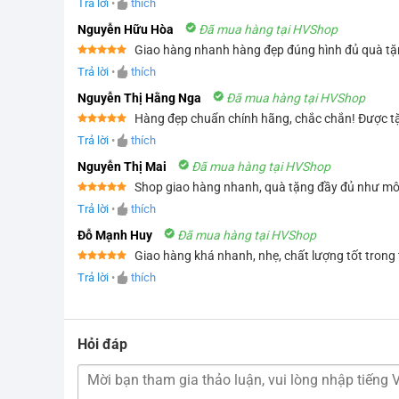
Trả lời
•
thích
hạng
5
5
sao
Nguyễn Hữu Hòa
Đã mua hàng tại HVShop
Giao hàng nhanh hàng đẹp đúng hình đủ quà tặn
Được xếp
Trả lời
•
thích
hạng
5
5
sao
Nguyễn Thị Hằng Nga
Đã mua hàng tại HVShop
Hàng đẹp chuẩn chính hãng, chắc chắn! Được tặn
Được xếp
Trả lời
•
thích
hạng
5
5
sao
Nguyễn Thị Mai
Đã mua hàng tại HVShop
Shop giao hàng nhanh, quà tặng đầy đủ như mô
Được xếp
Trả lời
•
thích
hạng
5
5
sao
Đỗ Mạnh Huy
Đã mua hàng tại HVShop
Giao hàng khá nhanh, nhẹ, chất lượng tốt trong
Được xếp
Trả lời
•
thích
hạng
5
5
sao
Hỏi đáp