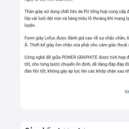
Thân giày sử dụng chất liệu da PU tổng hợp cung cấp đ
lớp vải lưới dệt mịn và hàng triệu lỗ thoáng khí mang l
luyện.
Form giày Lefus được đánh giá cao về sự chắc chắn, 
Á. Thiết kế giày ôm chân vừa phải cho cảm giác thoải 
Công nghệ đế giữa POWER GRAPHITE được tích hợp đem 
tốt, cho từng bước chuyển ổn định, dễ dàng đáp đáp đất
đàn hồi tốt, không gây áp lực lên các khớp chân sau 
Đế giày làm từ cao su cao cấp kết hợp công nghệ HEX
sân cao 3% và tối ưu trọng lượng hơn 20% so với vật li
X
hoạt, mạnh mẽ, Lefus L85 có thể sử dụng trên mọi địa
trong các hoạt động khác như đi chơi, đi học thể dục,
mái.
Nếu bạn đang tìm kiếm cho mình một mẫu giày cầu lông