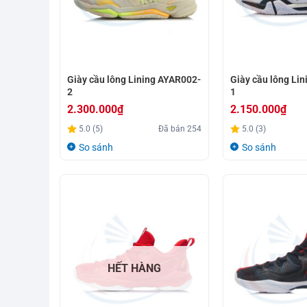
Giày cầu lông Lining AYAR002-
Giày cầu lông Li
2
1
2.300.000
₫
2.150.000
₫
5.0 (5)
Đã bán
254
5.0 (3)
So sánh
So sánh
HẾT HÀNG