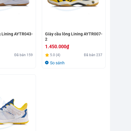
g Lining AYTR043-
Giày cầu lông Lining AYTR007-
2
1.450.000
₫
Đã bán
159
5.0 (4)
Đã bán
237
So sánh