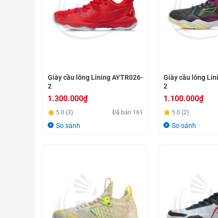
Giày cầu lông Lining AYTR026-
Giày cầu lông Li
2
2
1.300.000
₫
1.100.000
₫
5.0 (3)
Đã bán
161
5.0 (2)
So sánh
So sánh