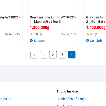
ning AYTR021-
Giày cầu lông Lining AYTR021-
Giày cầu lôn
1 | Mạnh mẽ và êm ái
2 | Hiện đại 
1.800.000
₫
1.400.000
₫
Đã bán
245
5.0 (1)
Đã bán
151
5.0 (1)
So sánh
So sánh
1
2
3
4
Thông tin khác
khiếu nại
Chính sách bảo mật