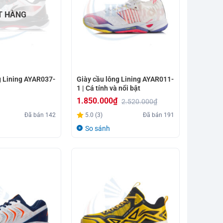
T HÀNG
g Lining AYAR037-
Giày cầu lông Lining AYAR011-
1 | Cá tính và nổi bật
1.850.000
₫
2.520.000
₫
Giá
Giá
Đã bán
142
5.0 (3)
Đã bán
191
gốc
hiện
So sánh
là:
tại
2.520.000₫.
là:
1.850.000₫.