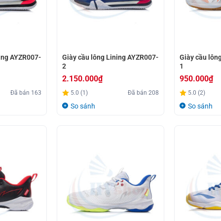
ning AYZR007-
Giày cầu lông Lining AYZR007-
Giày cầu lôn
2
1
2.150.000
₫
950.000
₫
Đã bán
163
5.0 (1)
Đã bán
208
5.0 (2)
So sánh
So sánh