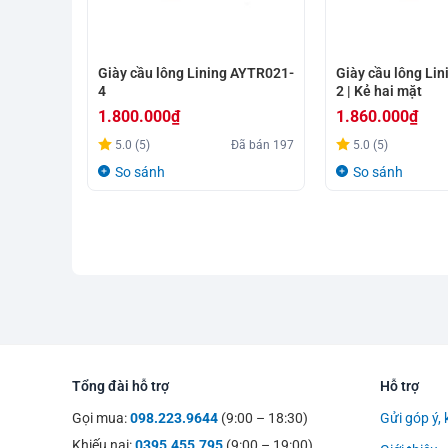
Giày cầu lông Lining AYTR021-
Giày cầu lông Li
4
2 | Kẻ hai mặt
1.800.000
₫
1.860.000
₫
5.0 (5)
Đã bán
197
5.0 (5)
So sánh
So sánh
Tổng đài hỗ trợ
Hỗ trợ
Gọi mua:
098.223.9644
(9:00 – 18:30)
Gửi góp ý, 
Khiếu nại:
0395.455.795
(9:00 – 19:00)