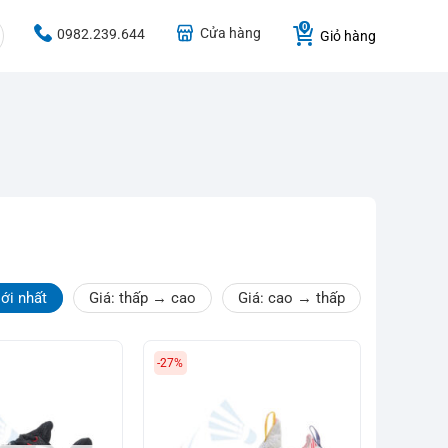
Cửa hàng
0982.239.644
Giỏ hàng
ới nhất
Giá: thấp → cao
Giá: cao → thấp
-27%