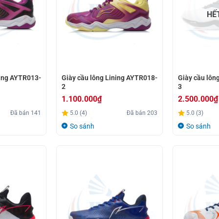
HẾ
ning AYTR013-
Giày cầu lông Lining AYTR018-
Giày cầu lôn
2
3
1.100.000
₫
2.500.000
₫
Đã bán
141
5.0 (4)
Đã bán
203
5.0 (3)
So sánh
So sánh