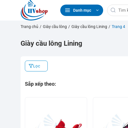
Bỏ
Tìm
qua
Danh mục
kiếm:
nội
dung
Trang chủ
/
Giày cầu lông
/
Giày cầu lông Lining
/
Trang 4
Giày cầu lông Lining
Lọc
Sắp xếp theo: