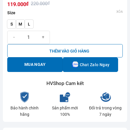
220.000
₫
119.000
₫
hạng
0.0
Giá
Giá
XÓA
Size
5
gốc
hiện
sao
S
M
L
là:
tại
Áo cầu lông Yonex J035 - 3089 Trắng số lượng
220.000₫.
là:
119.000₫.
THÊM VÀO GIỎ HÀNG
MUA NGAY
Chat Zalo Ngay
HVShop Cam kết
Bảo hành chính
Sản phẩm mới
Đổi trả trong vòng
hãng
100%
7 ngày