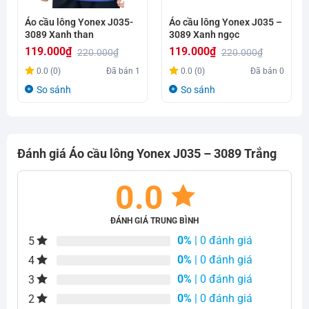
Áo cầu lông Yonex J035-
Áo cầu lông Yonex J035 –
3089 Xanh than
3089 Xanh ngọc
119.000
₫
119.000
₫
220.000
₫
220.000
₫
Giá
Giá
Giá
Giá
0.0 (0)
Đã bán
1
0.0 (0)
Đã bán
0
gốc
hiện
gốc
hiện
So sánh
So sánh
là:
tại
là:
tại
220.000₫.
là:
220.000₫.
là:
119.000₫.
119.000₫.
Đánh giá Áo cầu lông Yonex J035 – 3089 Trắng
0.0
ĐÁNH GIÁ TRUNG BÌNH
0%
| 0 đánh giá
5
0%
| 0 đánh giá
4
0%
| 0 đánh giá
3
0%
| 0 đánh giá
2