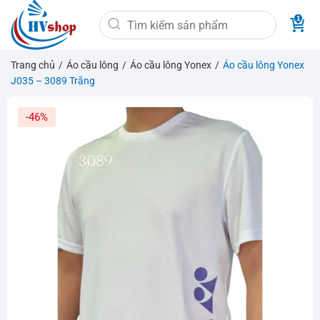
Bỏ
Tìm
qua
kiếm:
nội
dung
Trang chủ
/
Áo cầu lông
/
Áo cầu lông Yonex
/
Áo cầu lông Yonex
J035 – 3089 Trắng
-46%