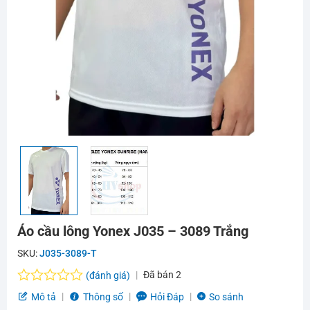
Áo cầu lông Yonex J035 – 3089 Trắng
SKU:
J035-3089-T
Đã bán
2
(đánh giá)
Được
Mô tả
Thông số
Hỏi Đáp
So sánh
xếp