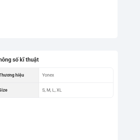
hông số kĩ thuật
Thương hiệu
Yonex
Size
S, M, L, XL