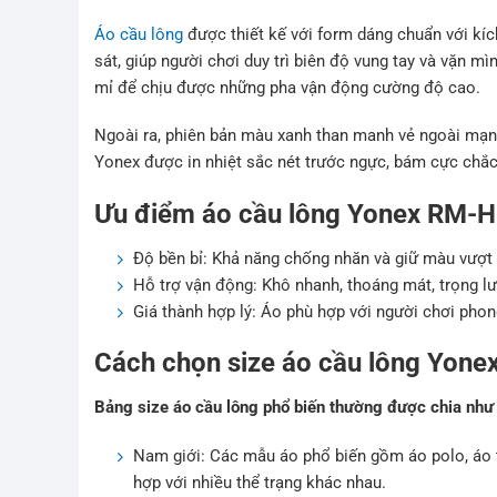
Áo cầu lông
được thiết kế với form dáng chuẩn với kí
sát, giúp người chơi duy trì biên độ vung tay và vặn m
mỉ để chịu được những pha vận động cường độ cao.
Ngoài ra, phiên bản màu xanh than manh vẻ ngoài mạnh
Yonex được in nhiệt sắc nét trước ngực, bám cực chắc 
Ưu điểm áo cầu lông Yonex RM-H
Độ bền bỉ: Khả năng chống nhăn và giữ màu vượt t
Hỗ trợ vận động: Khô nhanh, thoáng mát, trọng lư
Giá thành hợp lý: Áo phù hợp với người chơi phong
Cách chọn size áo cầu lông Yone
Bảng size áo cầu lông phổ biến thường được chia như
Nam giới: Các mẫu áo phổ biến gồm áo polo, áo t
hợp với nhiều thể trạng khác nhau.