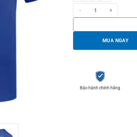
Áo cầu lông Yonex RM-H036-3271
MUA NGAY
Bảo hành chính hãng