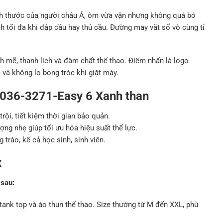
ch thước của người châu Á, ôm vừa vặn nhưng không quá bó
ình tối đa khi đập cầu hay thủ cầu. Đường may vắt sổ vô cùng tỉ
 mẽ, thanh lịch và đậm chất thể thao. Điểm nhấn là logo
và không lo bong tróc khi giặt máy.
036-3271-Easy 6 Xanh than
rội, tiết kiệm thời gian bảo quản.
ợng nhẹ giúp tối ưu hóa hiệu suất thể lực.
 trào, kể cả học sinh, sinh viên.
x
 sau:
ank top và áo thun thể thao. Size thường từ M đến XXL, phù