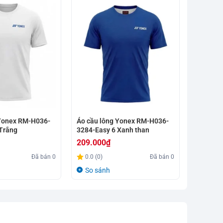
 Yonex RM-H036-
Áo cầu lông Yonex RM-H036-
Áo cầu l
Trắng
3284-Easy 6 Xanh than
YOB260
209.000
₫
239.00
Đã bán
0
0.0 (0)
Đã bán
0
0.0 (0)
So sánh
So sá