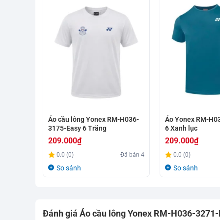
Áo cầu lông Yonex RM-H036-
Áo Yonex RM-H0
3175-Easy 6 Trắng
6 Xanh lục
209.000
₫
209.000
₫
0.0 (0)
Đã bán
4
0.0 (0)
So sánh
So sánh
Đánh giá Áo cầu lông Yonex RM-H036-3271-