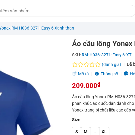
 Yonex RM-H036-3271-Easy 6 Xanh than
Áo cầu lông Yonex
SKU:
RM-H036-3271-Easy 6-XT
Đã 
(đánh giá)
Được
Mô tả
Thông số
Hỏ
xếp
hạng
₫
209.000
0.0
5
Áo cầu lông Yonex RM-H036-3271-
sao
phân khúc áo quốc dân dành cho n
Yonex trang bị chất liệu cao cấp 
Size
S
M
L
XL