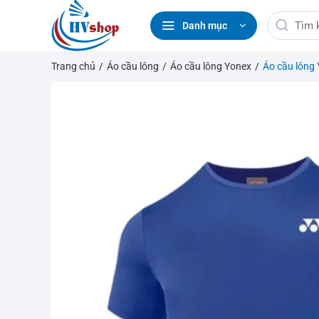
Bỏ
Tìm
qua
Danh mục
kiếm:
nội
dung
Trang chủ
/
Áo cầu lông
/
Áo cầu lông Yonex
/
Áo cầu lông