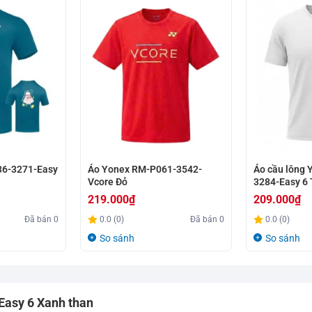
36-3271-Easy
Áo Yonex RM-P061-3542-
Áo cầu lông
Vcore Đỏ
3284-Easy 6 
219.000
₫
209.000
₫
Đã bán
0
0.0 (0)
Đã bán
0
0.0 (0)
So sánh
So sánh
Easy 6 Xanh than