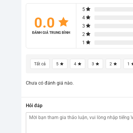
5
0.0
4
3
ĐÁNH GIÁ TRUNG BÌNH
2
1
Tất cả
5
4
3
2
1
Chưa có đánh giá nào.
Hỏi đáp