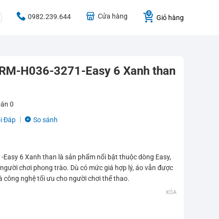
Cửa hàng
0982.239.644
Giỏ hàng
 RM-H036-3271-Easy 6 Xanh than
bán
0
i Đáp
So sánh
Easy 6 Xanh than là sản phẩm nổi bật thuộc dòng Easy,
gười chơi phong trào. Dù có mức giá hợp lý, áo vẫn được
và công nghệ tối ưu cho người chơi thể thao.
XÓA