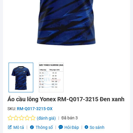
Áo cầu lông Yonex RM-Q017-3215 Đen xanh
SKU:
RM-Q017-3215-DX
Đã bán
3
(đánh giá)
Được
Mô tả
Thông số
Hỏi Đáp
So sánh
xếp