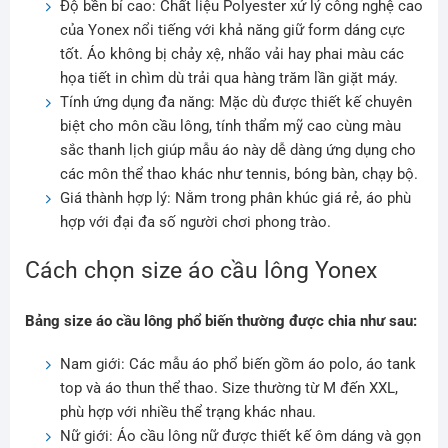
Độ bền bỉ cao: Chất liệu Polyester xử lý công nghệ cao
của Yonex nổi tiếng với khả năng giữ form dáng cực
tốt. Áo không bị chảy xệ, nhão vải hay phai màu các
họa tiết in chìm dù trải qua hàng trăm lần giặt máy.
Tính ứng dụng đa năng: Mặc dù được thiết kế chuyên
biệt cho môn cầu lông, tính thẩm mỹ cao cùng màu
sắc thanh lịch giúp mẫu áo này dễ dàng ứng dụng cho
các môn thể thao khác như tennis, bóng bàn, chạy bộ.
Giá thành hợp lý: Nằm trong phân khúc giá rẻ, áo phù
hợp với đại đa số người chơi phong trào.
Cách chọn size áo cầu lông Yonex
Bảng size áo cầu lông phổ biến thường được chia như sau:
Nam giới: Các mẫu áo phổ biến gồm áo polo, áo tank
top và áo thun thể thao. Size thường từ M đến XXL,
phù hợp với nhiều thể trạng khác nhau.
Nữ giới: Áo cầu lông nữ được thiết kế ôm dáng và gọn