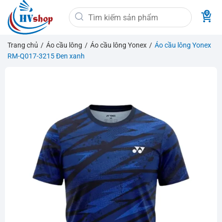
Bỏ
Tìm
qua
kiếm:
nội
dung
Trang chủ
/
Áo cầu lông
/
Áo cầu lông Yonex
/
Áo cầu lông Yonex
RM-Q017-3215 Đen xanh