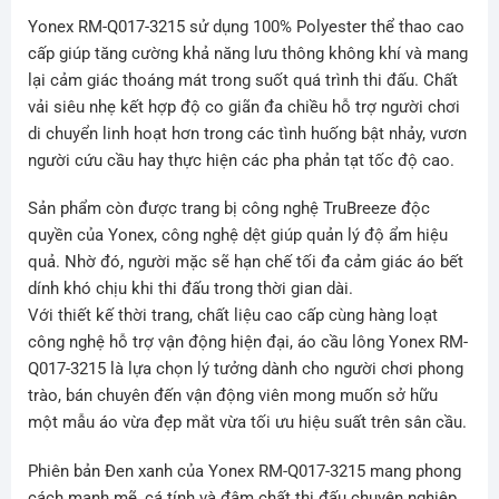
Yonex RM-Q017-3215 sử dụng 100% Polyester thể thao cao
cấp giúp tăng cường khả năng lưu thông không khí và mang
lại cảm giác thoáng mát trong suốt quá trình thi đấu. Chất
vải siêu nhẹ kết hợp độ co giãn đa chiều hỗ trợ người chơi
di chuyển linh hoạt hơn trong các tình huống bật nhảy, vươn
người cứu cầu hay thực hiện các pha phản tạt tốc độ cao.
Sản phẩm còn được trang bị công nghệ TruBreeze độc
quyền của Yonex, công nghệ dệt giúp quản lý độ ẩm hiệu
quả. Nhờ đó, người mặc sẽ hạn chế tối đa cảm giác áo bết
dính khó chịu khi thi đấu trong thời gian dài.
Với thiết kế thời trang, chất liệu cao cấp cùng hàng loạt
công nghệ hỗ trợ vận động hiện đại, áo cầu lông Yonex RM-
Q017-3215 là lựa chọn lý tưởng dành cho người chơi phong
trào, bán chuyên đến vận động viên mong muốn sở hữu
một mẫu áo vừa đẹp mắt vừa tối ưu hiệu suất trên sân cầu.
Phiên bản Đen xanh của Yonex RM-Q017-3215 mang phong
cách mạnh mẽ, cá tính và đậm chất thi đấu chuyên nghiệp.