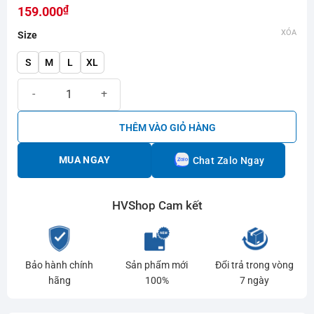
₫
hạng
159.000
0.0
XÓA
Size
5
sao
S
M
L
XL
Áo cầu lông Yonex RM-Q017-3215 Đen xanh số lượng
THÊM VÀO GIỎ HÀNG
MUA NGAY
Chat Zalo Ngay
HVShop Cam kết
Bảo hành chính
Sản phẩm mới
Đổi trả trong vòng
hãng
100%
7 ngày