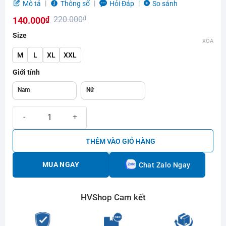
Được
Mô tả
Thông số
Hỏi Đáp
So sánh
xếp
220.000
₫
140.000
₫
hạng
0.0
Giá
Giá
Size
5
XÓA
gốc
hiện
sao
M
L
XL
XXL
là:
tại
Giới tính
220.000₫.
là:
140.000₫.
Nam
Nữ
Áo cầu lông Yonex Tuyển Hàn Quốc Đen Trắng số lượng
THÊM VÀO GIỎ HÀNG
MUA NGAY
Chat Zalo Ngay
HVShop Cam kết