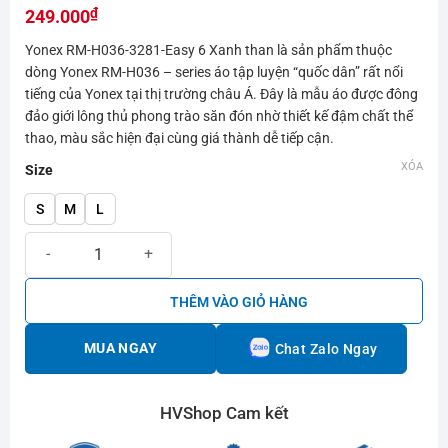
₫
hạng
249.000
0.0
Yonex RM-H036-3281-Easy 6 Xanh than là sản phẩm thuộc
5
sao
dòng Yonex RM-H036 – series áo tập luyện “quốc dân” rất nổi
tiếng của Yonex tại thị trường châu Á. Đây là mẫu áo được đông
đảo giới lông thủ phong trào săn đón nhờ thiết kế đậm chất thể
thao, màu sắc hiện đại cùng giá thành dễ tiếp cận.
XÓA
Size
S
M
L
Áo Yonex RM-H036-3281-Easy 6 Xanh than số lượng
THÊM VÀO GIỎ HÀNG
MUA NGAY
Chat Zalo Ngay
HVShop Cam kết