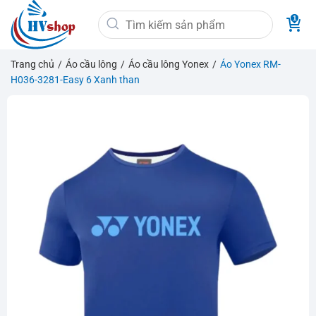
Bỏ
Tìm
qua
kiếm:
nội
dung
Trang chủ
/
Áo cầu lông
/
Áo cầu lông Yonex
/
Áo Yonex RM-
H036-3281-Easy 6 Xanh than