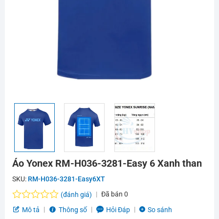
Áo Yonex RM-H036-3281-Easy 6 Xanh than
SKU:
RM-H036-3281-Easy6XT
Đã bán
0
(đánh giá)
Được
Mô tả
Thông số
Hỏi Đáp
So sánh
xếp