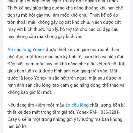
cao cấp kết hợp công nghệ TruDry độc quyền của Yonex.
Thiết kế này giúp tăng cường khả năng thoáng khí, hạn chế
tích tụ mồ hôi gây mùi ẩm mốc khó chịu. Thiết kế cổ áo
tròn thoải mái, không gây cọ xát khó chịu. Nách được cắt
may với kích thước hợp lý, hỗ trợ tốt cho các cú đập cầu
hay phông cầu mà không gây kích vai.
Áo cầu lông Yonex
được thiết kế với gam màu xanh than
chủ đạo, một tông màu cực kỳ tinh tế, nam tính và hiện đại.
Đặc biệt, gam màu này có khả năng che giấu vệt mồ hôi tốt,
giúp bạn luôn giữ được hình ảnh gọn gàng trên sân. Mặt
trước là logo Yonex in sắc nét trên ngực, mặt sau được in
hình ảnh sân cầu lông, tạo cảm giác năng động, thể thao và
không bao giờ lỗi mốt.
Nếu đang tìm kiếm một mẫu
áo cầu lông
chất lượng, bền bỉ,
thiết kế đẹp mắt trong tầm giá tốt, Yonex RM-H036-3281-
Easy 6 sẽ là một trong những gợi ý lý tưởng mà bạn không
nên bỏ lỡ.