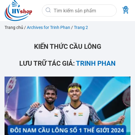
Bỏ
Tìm
qua
kiếm:
nội
dung
Trang chủ
/
Archives for Trinh Phan
/
Trang 2
KIẾN THỨC CẦU LÔNG
LƯU TRỮ TÁC GIẢ:
TRINH PHAN