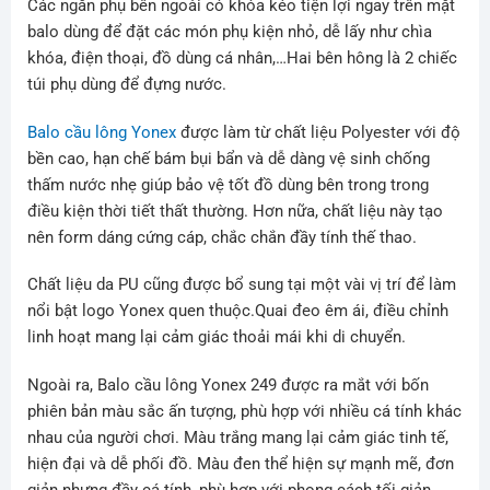
Các ngăn phụ bên ngoài có khóa kéo tiện lợi ngay trên mặt
balo dùng để đặt các món phụ kiện nhỏ, dễ lấy như chìa
khóa, điện thoại, đồ dùng cá nhân,…Hai bên hông là 2 chiếc
túi phụ dùng để đựng nước.
Balo cầu lông Yonex
được làm từ chất liệu Polyester với độ
bền cao, hạn chế bám bụi bẩn và dễ dàng vệ sinh chống
thấm nước nhẹ giúp bảo vệ tốt đồ dùng bên trong trong
điều kiện thời tiết thất thường. Hơn nữa, chất liệu này tạo
nên form dáng cứng cáp, chắc chắn đầy tính thế thao.
Chất liệu da PU cũng được bổ sung tại một vài vị trí để làm
nổi bật logo Yonex quen thuộc.Quai đeo êm ái, điều chỉnh
linh hoạt mang lại cảm giác thoải mái khi di chuyển.
Ngoài ra, Balo cầu lông Yonex 249 được ra mắt với bốn
phiên bản màu sắc ấn tượng, phù hợp với nhiều cá tính khác
nhau của người chơi. Màu trắng mang lại cảm giác tinh tế,
hiện đại và dễ phối đồ. Màu đen thể hiện sự mạnh mẽ, đơn
giản nhưng đầy cá tính, phù hợp với phong cách tối giản.