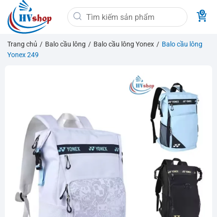
Bỏ
Tìm
qua
kiếm:
nội
dung
Trang chủ
/
Balo cầu lông
/
Balo cầu lông Yonex
/
Balo cầu lông
Yonex 249