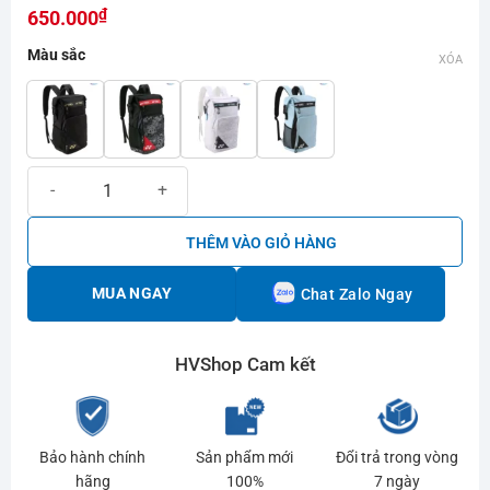
₫
hạng
650.000
0.0
Màu sắc
5
XÓA
sao
Balo cầu lông Yonex 249 số lượng
THÊM VÀO GIỎ HÀNG
MUA NGAY
Chat Zalo Ngay
HVShop Cam kết
Bảo hành chính
Sản phẩm mới
Đổi trả trong vòng
hãng
100%
7 ngày