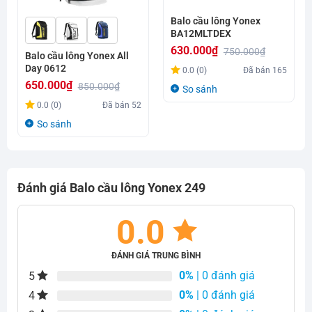
Balo cầu lông Yonex
BA12MLTDEX
630.000
₫
750.000
₫
Balo cầu lông Yonex All
Giá
Giá
Day 0612
0.0 (0)
Đã bán
165
gốc
hiện
650.000
₫
850.000
₫
So sánh
là:
tại
Giá
Giá
0.0 (0)
Đã bán
52
750.000₫.
là:
gốc
hiện
So sánh
630.000₫.
là:
tại
850.000₫.
là:
650.000₫.
Đánh giá Balo cầu lông Yonex 249
0.0
ĐÁNH GIÁ TRUNG BÌNH
0%
| 0 đánh giá
5
0%
| 0 đánh giá
4