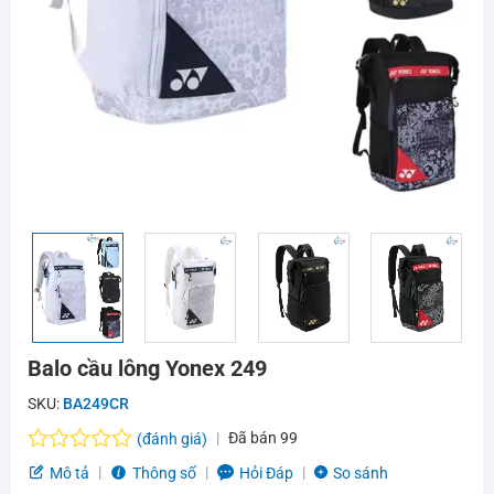
Balo cầu lông Yonex 249
SKU:
BA249CR
Đã bán
99
(đánh giá)
Được
Mô tả
Thông số
Hỏi Đáp
So sánh
xếp