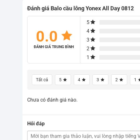
685.000₫.
690.000₫.
Đánh giá Balo cầu lông Yonex All Day 0812
5
0.0
4
3
ĐÁNH GIÁ TRUNG BÌNH
2
1
Tất cả
5
4
3
2
1
Chưa có đánh giá nào.
Hỏi đáp