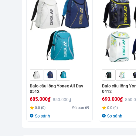
Balo cầu lông Yonex All Day
Balo cầu lông Yon
0512
0412
685.000
₫
690.000
₫
850.000
₫
850.
Giá
Giá
Giá
Giá
0.0 (0)
Đã bán
69
0.0 (0)
gốc
hiện
gốc
hiện
So sánh
So sánh
là:
tại
là:
tại
850.000₫.
là:
850.000₫.
là: