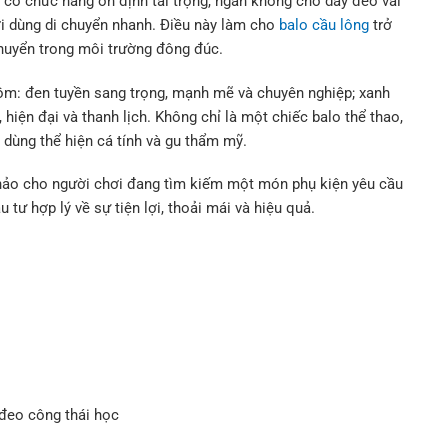
c có chức năng ổn định tải trọng, ngăn không cho dây đeo vai
ười dùng di chuyển nhanh. Điều này làm cho
balo cầu lông
trở
 chuyển trong môi trường đông đúc.
m: đen tuyền sang trọng, mạnh mẽ và chuyên nghiệp; xanh
, hiện đại và thanh lịch. Không chỉ là một chiếc balo thể thao,
 dùng thể hiện cá tính và gu thẩm mỹ.
 hảo cho người chơi đang tìm kiếm một món phụ kiện yêu cầu
 tư hợp lý về sự tiện lợi, thoải mái và hiệu quả.
 đeo công thái học