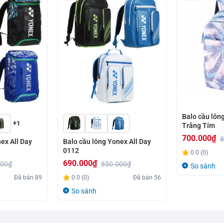
Balo cầu lô
+1
Trắng Tím
700.000
₫
8
ex All Day
Balo cầu lông Yonex All Day
Giá
Giá
0112
0.0 (0)
gốc
hiện
690.000
₫
000
₫
850.000
₫
So sánh
Giá
Giá
là:
tại
Đã bán
89
0.0 (0)
Đã bán
56
gốc
hiện
800.000₫.
là:
So sánh
là:
tại
700.000₫.
850.000₫.
là: