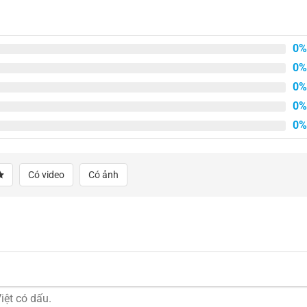
690.000₫.
0%
0%
0%
0%
0%
Có video
Có ảnh