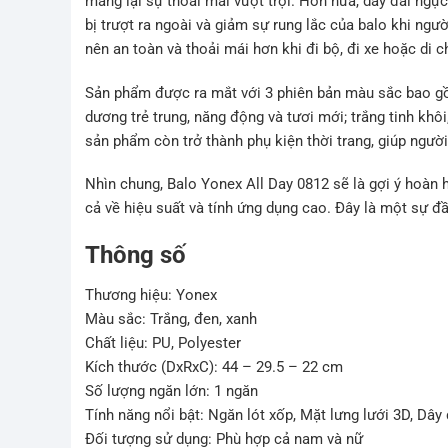
mang lại sự thoải mái vượt trội. Hơn nữa, dây đai ngự
bị trượt ra ngoài và giảm sự rung lắc của balo khi ng
nên an toàn và thoải mái hơn khi đi bộ, đi xe hoặc di
Sản phẩm được ra mắt với 3 phiên bản màu sắc bao gồ
dương trẻ trung, năng động và tươi mới; trắng tinh khôi
sản phẩm còn trở thành phụ kiện thời trang, giúp người
Nhìn chung, Balo Yonex All Day 0812 sẽ là gợi ý hoàn
cả về hiệu suất và tính ứng dụng cao. Đây là một sự đầu
Thông số
Thương hiệu: Yonex
Màu sắc: Trắng, đen, xanh
Chất liệu: PU, Polyester
Kích thước (DxRxC): 44 – 29.5 – 22 cm
Số lượng ngăn lớn: 1 ngăn
Tính năng nổi bật: Ngăn lót xốp, Mặt lưng lưới 3D, Dây
Đối tượng sử dụng: Phù hợp cả nam và nữ