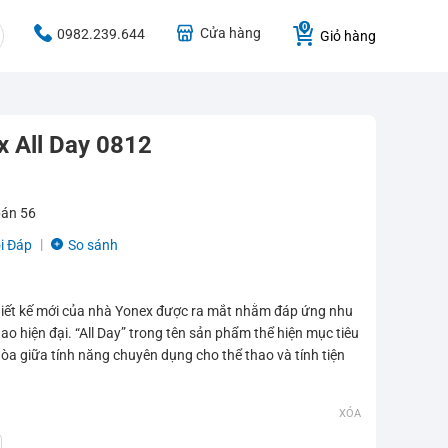
Cửa hàng
0982.239.644
Giỏ hàng
x All Day 0812
bán
56
i Đáp
So sánh
thiết kế mới của nhà Yonex được ra mắt nhằm đáp ứng nhu
ao hiện đại. “All Day” trong tên sản phẩm thể hiện mục tiêu
hòa giữa tính năng chuyên dụng cho thể thao và tính tiện
XÓA