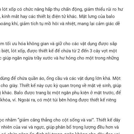
 lót xốp có chức năng hấp thụ chấn động, giảm thiểu rủi ro hư
 kính mắt hay các thiết bị điện tử khác. Mặt lưng của balo
oáng khí, giảm tích tụ mồ hôi và nhiệt, mang lại cảm giác dễ
ằm tối ưu hóa không gian và giữ cho các vật dụng được sắp
biệt, lót xốp, được thiết kế để chứa từ 2 đến 3 cây vợt một
hác giúp ngăn ngừa trầy xước và hư hỏng cho một trong những
 dùng để chứa quần áo, ống cầu và các vật dụng lớn khá. Một
 cho giày. Thiết kế này cực kỳ quan trọng về mặt vệ sinh, giúp
bị khác. Balo được trang bị một ngăn phụ kiện ở mặt trước, để
khóa, ví. Ngoài ra, có một túi bên hông được thiết kế riêng
ọc nhằm “giảm căng thẳng cho cột sống và vai”. Thiết kế dây
nhiên của vai và ngực, giúp phân bổ trọng lượng đều hơn và