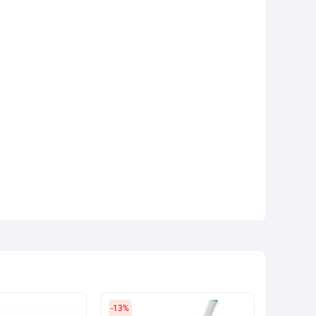
-13%
-7%