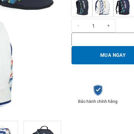
Balo cầu lông Yonex All Day 0812
MUA NGAY
Bảo hành chính hãng