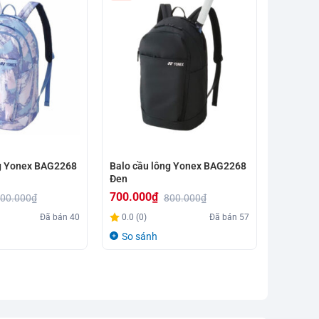
ng Yonex BAG2268
Balo cầu lông Yonex BAG2268
Balo cầu
Đen
BAG226C
700.000
₫
700.00
00.000
₫
800.000
₫
Giá
Giá
Giá
Giá
Đã bán
40
0.0 (0)
Đã bán
57
5.0 (5)
gốc
hiện
gốc
hiện
So sánh
So sá
là:
tại
là:
tại
800.000₫.
là:
750.000
là:
700.000₫.
700.000