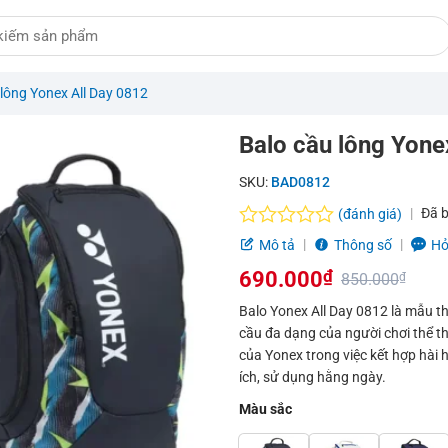
 lông Yonex All Day 0812
Balo cầu lông Yone
SKU:
BAD0812
Đã 
(đánh giá)
Được
Mô tả
Thông số
Hỏ
xếp
690.000
₫
hạng
850.000
₫
0.0
Giá
Giá
Balo Yonex All Day 0812 là mẫu 
5
cầu đa dạng của người chơi thể th
sao
gốc
hiện
của Yonex trong việc kết hợp hài 
là:
tại
ích, sử dụng hằng ngày.
850.000₫.
là:
Màu sắc
690.000₫.