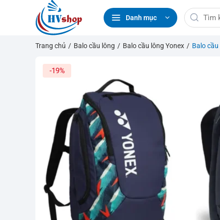
Bỏ
Tìm
qua
Danh mục
kiếm:
nội
dung
Trang chủ
/
Balo cầu lông
/
Balo cầu lông Yonex
/
Balo cầu
-19%