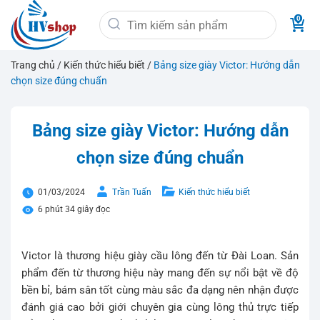
Bỏ
Tìm
qua
kiếm:
nội
dung
Trang chủ
/
Kiến thức hiểu biết
/
Bảng size giày Victor: Hướng dẫn
chọn size đúng chuẩn
Bảng size giày Victor: Hướng dẫn
chọn size đúng chuẩn
01/03/2024
Trần Tuấn
Kiến thức hiểu biết
6 phút 34 giây đọc
Victor là thương hiệu giày cầu lông đến từ Đài Loan. Sản
phẩm đến từ thương hiệu này mang đến sự nổi bật về độ
bền bỉ, bám sân tốt cùng màu sắc đa dạng nên nhận được
đánh giá cao bởi giới chuyên gia cùng lông thủ trực tiếp