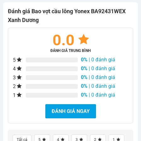
900.000₫.
900.000₫.
Đánh giá Bao vợt cầu lông Yonex BA92431WEX
Xanh Dương
0.0
ĐÁNH GIÁ TRUNG BÌNH
0%
| 0 đánh giá
5
0%
| 0 đánh giá
4
0%
| 0 đánh giá
3
0%
| 0 đánh giá
2
0%
| 0 đánh giá
1
ĐÁNH GIÁ NGAY
Tất cả
5
4
3
2
1