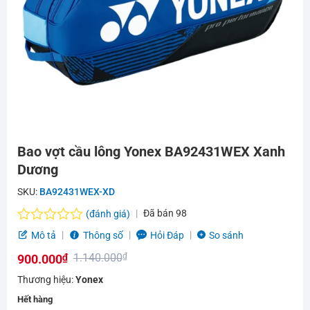
Bao vợt cầu lông Yonex BA92431WEX Xanh
Dương
SKU:
BA92431WEX-XD
Đã bán
98
(đánh giá)
Được
Mô tả
Thông số
Hỏi Đáp
So sánh
xếp
1.140.000
₫
900.000
₫
hạng
0.0
Giá
Giá
Thương hiệu:
Yonex
5
gốc
hiện
sao
Hết hàng