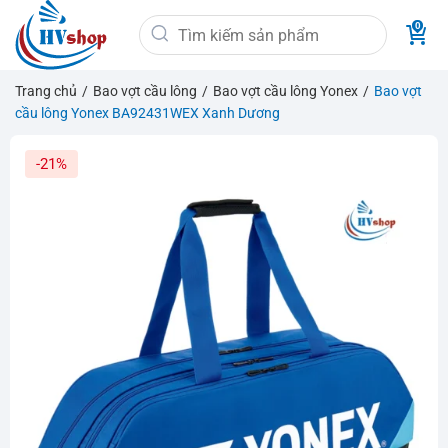
Bỏ
Tìm
qua
kiếm:
nội
dung
Trang chủ
/
Bao vợt cầu lông
/
Bao vợt cầu lông Yonex
/
Bao vợt
cầu lông Yonex BA92431WEX Xanh Dương
-21%