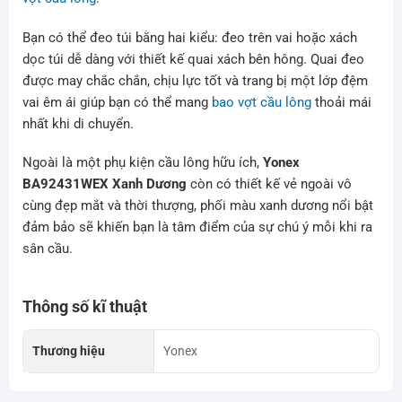
Bạn có thể đeo túi bằng hai kiểu: đeo trên vai hoặc xách
dọc túi dễ dàng với thiết kế quai xách bên hông. Quai đeo
được may chắc chắn, chịu lực tốt và trang bị một lớp đệm
vai êm ái giúp bạn có thể mang
bao vợt cầu lông
thoải mái
nhất khi di chuyển.
Ngoài là một phụ kiện cầu lông hữu ích,
Yonex
BA92431WEX Xanh Dương
còn có thiết kế vẻ ngoài vô
cùng đẹp mắt và thời thượng, phối màu xanh dương nổi bật
đảm bảo sẽ khiến bạn là tâm điểm của sự chú ý mỗi khi ra
sân cầu.
Thông số kĩ thuật
Thương hiệu
Yonex