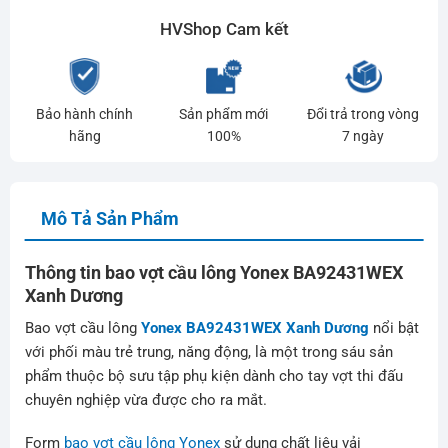
là:
tại
HVShop Cam kết
1.140.000₫.
là:
900.000₫.
Bảo hành chính
Sản phẩm mới
Đổi trả trong vòng
hãng
100%
7 ngày
Mô Tả Sản Phẩm
Thông tin bao vợt cầu lông Yonex BA92431WEX
Xanh Dương
Bao vợt cầu lông
Yonex BA92431WEX Xanh Dương
nổi bật
với phối màu trẻ trung, năng động, là một trong sáu sản
phẩm thuộc bộ sưu tập phụ kiện dành cho tay vợt thi đấu
chuyên nghiệp vừa được cho ra mắt.
Form
bao vợt cầu lông Yonex
sử dụng chất liệu vải