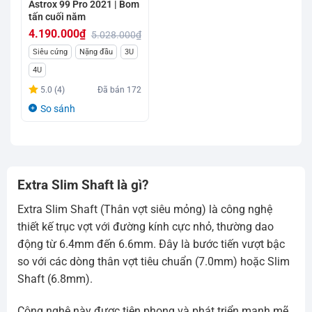
Astrox 99 Pro 2021 | Bom
tấn cuối năm
4.190.000
₫
5.028.000
₫
Giá
Giá
Siêu cứng
Nặng đầu
3U
gốc
hiện
4U
là:
tại
5.0 (4)
Đã bán
172
5.028.000₫.
là:
So sánh
4.190.000₫.
Extra Slim Shaft là gì?
Extra Slim Shaft (Thân vợt siêu mỏng) là công nghệ
thiết kế trục vợt với đường kính cực nhỏ, thường dao
động từ 6.4mm đến 6.6mm. Đây là bước tiến vượt bậc
so với các dòng thân vợt tiêu chuẩn (7.0mm) hoặc Slim
Shaft (6.8mm).
Công nghệ này được tiên phong và phát triển mạnh mẽ