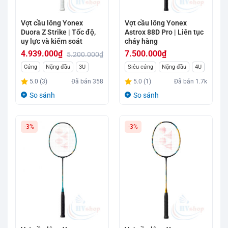
Vợt cầu lông Yonex
Vợt cầu lông Yonex
Duora Z Strike | Tốc độ,
Astrox 88D Pro | Liên tục
uy lực và kiểm soát
cháy hàng
4.939.000
₫
7.500.000
₫
5.200.000
₫
Giá
Giá
Cứng
Nặng đầu
3U
Siêu cứng
Nặng đầu
4U
gốc
hiện
5.0 (3)
Đã bán
358
5.0 (1)
Đã bán
1.7k
là:
tại
So sánh
So sánh
5.200.000₫.
là:
4.939.000₫.
-3%
-3%