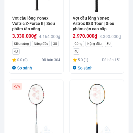
Vợt cầu lông Yonex
Vợt cầu lông Yonex
Voltric Z-Force II | Siêu
Astrox 88S Tour | Siêu
phẩm tấn công
phẩm cận cao cấp
3.330.000
₫
2.970.000
₫
4.164.000
₫
3.390.000
₫
Giá
Giá
Giá
Giá
Siêu cứng
Nặng đầu
3U
Cứng
Nặng đầu
3U
gốc
hiện
gốc
hiện
4U
4U
là:
tại
là:
tại
0.0 (0)
Đã bán
304
5.0 (1)
Đã bán
151
4.164.000₫.
là:
3.390.000₫.
là:
So sánh
So sánh
3.330.000₫.
2.970.000₫.
-5%