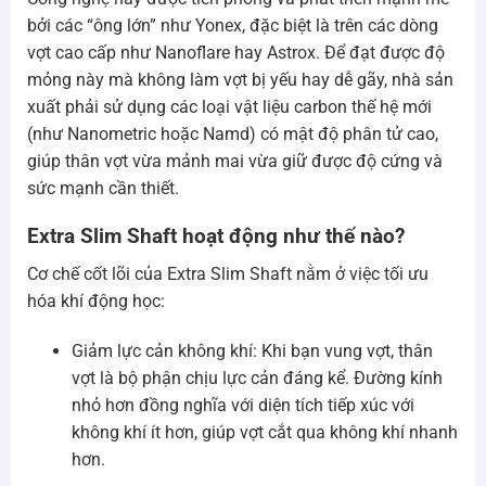
bởi các “ông lớn” như Yonex, đặc biệt là trên các dòng
vợt cao cấp như Nanoflare hay Astrox. Để đạt được độ
mỏng này mà không làm vợt bị yếu hay dễ gãy, nhà sản
xuất phải sử dụng các loại vật liệu carbon thế hệ mới
(như Nanometric hoặc Namd) có mật độ phân tử cao,
giúp thân vợt vừa mảnh mai vừa giữ được độ cứng và
sức mạnh cần thiết.
Extra Slim Shaft hoạt động như thế nào?
Cơ chế cốt lõi của Extra Slim Shaft nằm ở việc tối ưu
hóa khí động học:
Giảm lực cản không khí: Khi bạn vung vợt, thân
vợt là bộ phận chịu lực cản đáng kể. Đường kính
nhỏ hơn đồng nghĩa với diện tích tiếp xúc với
không khí ít hơn, giúp vợt cắt qua không khí nhanh
hơn.