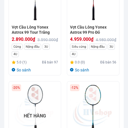
Vợt Cầu Lông Yonex
Vợt Cầu Lông Yonex
Astrox 99 Tour Trắng
Astrox 99 Pro Đỏ
2.890.000
₫
4.959.000
₫
3.590.000
₫
4.980.000
₫
Giá
Giá
Giá
Giá
Cứng
Nặng đầu
3U
Siêu cứng
Nặng đầu
3U
gốc
hiện
gốc
hiện
4U
4U
là:
tại
là:
tại
5.0 (1)
Đã bán
97
0.0 (0)
Đã bán
56
3.590.000₫.
là:
4.980.000₫.
là:
So sánh
So sánh
2.890.000₫.
4.959.000₫.
-20%
-12%
HẾT HÀNG