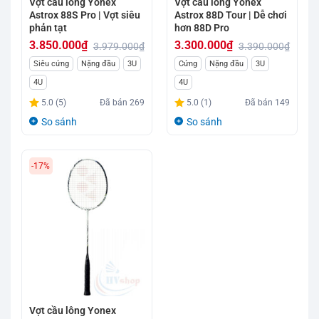
Vợt cầu lông Yonex
Vợt cầu lông Yonex
Astrox 88S Pro | Vợt siêu
Astrox 88D Tour | Dễ chơi
phản tạt
hơn 88D Pro
3.850.000
₫
3.300.000
₫
3.979.000
₫
3.390.000
₫
Giá
Giá
Giá
Giá
Siêu cứng
Nặng đầu
3U
Cứng
Nặng đầu
3U
gốc
hiện
gốc
hiện
4U
4U
là:
tại
là:
tại
5.0 (5)
Đã bán
269
5.0 (1)
Đã bán
149
3.979.000₫.
là:
3.390.000₫.
là:
So sánh
So sánh
3.850.000₫.
3.300.000₫.
-17%
Vợt cầu lông Yonex