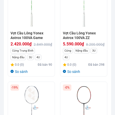
Vợt Cầu Lông Yonex
Vợt Cầu Lông Yonex
Astrox 100VA Game
Astrox 100VA ZZ
2.420.000
₫
5.590.000
₫
2.849.000
₫
8.200.000
₫
Giá
Giá
Giá
Giá
Cứng Trung Bình
Cứng
Nặng đầu
3U
gốc
hiện
gốc
hiện
Nặng đầu
3U
4U
4U
là:
tại
là:
tại
0.0 (0)
Đã bán
90
0.0 (0)
Đã bán
298
2.849.000₫.
là:
8.200.000₫.
là:
So sánh
So sánh
2.420.000₫.
5.590.000₫.
-19%
-0%