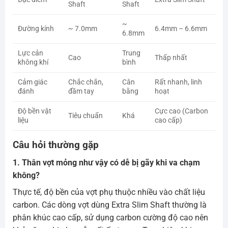
Shaft
Shaft
~
Đường kính
~ 7.0mm
6.4mm – 6.6mm
6.8mm
Lực cản
Trung
Cao
Thấp nhất
không khí
bình
Cảm giác
Chắc chắn,
Cân
Rất nhanh, linh
đánh
đầm tay
bằng
hoạt
Độ bền vật
Cực cao (Carbon
Tiêu chuẩn
Khá
liệu
cao cấp)
Câu hỏi thường gặp
1. Thân vợt mỏng như vậy có dễ bị gãy khi va chạm
không?
Thực tế, độ bền của vợt phụ thuộc nhiều vào chất liệu
carbon. Các dòng vợt dùng Extra Slim Shaft thường là
phân khúc cao cấp, sử dụng carbon cường độ cao nên