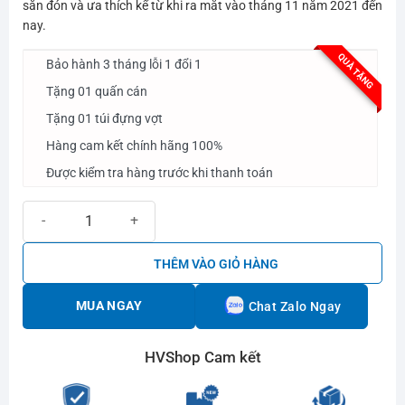
3.590.000₫.
là:
săn đón và ưa thích kể từ khi ra mắt vào tháng 11 năm 2021 đến
nay.
2.890.000₫.
QUÀ TẶNG
Bảo hành 3 tháng lỗi 1 đổi 1
Tặng 01 quấn cán
Tặng 01 túi đựng vợt
Hàng cam kết chính hãng 100%
Được kiểm tra hàng trước khi thanh toán
Vợt Cầu Lông Yonex Astrox 99 Tour Trắng số lượng
THÊM VÀO GIỎ HÀNG
MUA NGAY
Chat Zalo Ngay
HVShop Cam kết