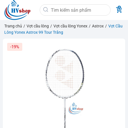
Bỏ
Tìm
qua
kiếm:
nội
dung
Trang chủ
/
Vợt cầu lông
/
Vợt cầu lông Yonex
/
Astrox
/
Vợt Cầu
Lông Yonex Astrox 99 Tour Trắng
-19%