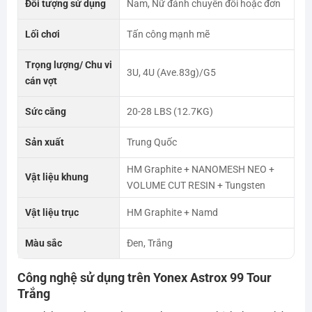
Đối tượng sử dụng
Nam, Nữ đánh chuyên đôi hoặc đơn
Lối chơi
Tấn công mạnh mẽ
Trọng lượng/ Chu vi
3U, 4U (Ave.83g)/G5
cán vợt
Sức căng
20-28 LBS (12.7KG)
Sản xuất
Trung Quốc
HM Graphite + NANOMESH NEO +
Vật liệu khung
VOLUME CUT RESIN + Tungsten
Vật liệu trục
HM Graphite + Namd
Màu sắc
Đen, Trắng
Công nghệ sử dụng trên Yonex Astrox 99 Tour
Trắng