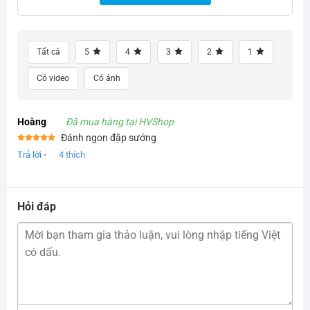
Tất cả
5
4
3
2
1
Có video
Có ảnh
Hoàng
Đã mua hàng tại HVShop
Đánh ngon đập sướng
Được xếp
Trả lời
•
4
thích
hạng
5
5
sao
Hỏi đáp