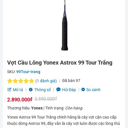
Vợt Cầu Lông Yonex Astrox 99 Tour Trắng
SKU:
99Tour-trang
Đã bán
97
(
1
đánh giá)
5.0
1
trên 5
Mô tả
Thông số
Hỏi Đáp
So sánh
dựa trên
3.590.000
₫
2.890.000
₫
đánh giá
Giá
Giá
Thương hiệu:
Yonex
| Tình trạng:
Còn hàng
gốc
hiện
Yonex Astrox 99 Tour Trắng chính hãng là cây vợt cận cao cấp
là:
tại
thuộc dòng Astrox 99, đây vẫn là cây vợt luôn được các lông thủ