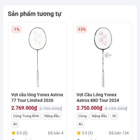
Sản phẩm tương tự
-1%
-13%
Vợt cầu lông Yonex Astrox
Vợt Cầu Lông Yonex
77 Tour Limited 2026
Astrox 88D Tour 2024
2.769.000
₫
2.750.000
₫
2.799.000
₫
3.159.200
₫
Giá
Giá
Giá
Giá
Cứng Trung Bình
Nặng đầu
Cứng
Nặng đầu
3U
gốc
hiện
gốc
hiện
4U
4U
là:
tại
là:
tại
0.0 (0)
Đã bán
4
5.0 (5)
Đã bán
134
2.799.000₫.
là:
3.159.200₫.
là: