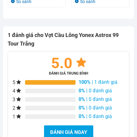
So sánh
So sánh
2.769.000₫.
2.750.000₫.
1 đánh giá cho
Vợt Cầu Lông Yonex Astrox 99
Tour Trắng
5.0
ĐÁNH GIÁ TRUNG BÌNH
100%
| 1 đánh giá
5
0%
| 0 đánh giá
4
0%
| 0 đánh giá
3
0%
| 0 đánh giá
2
0%
| 0 đánh giá
1
ĐÁNH GIÁ NGAY