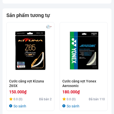
Sản phẩm tương tự
Cước căng vợt Kizuna
Cước căng vợt Yonex
Z65X
Aerosonic
150.000
₫
180.000
₫
0.0 (0)
Đã bán
2
0.0 (0)
Đã bán
110
So sánh
So sánh