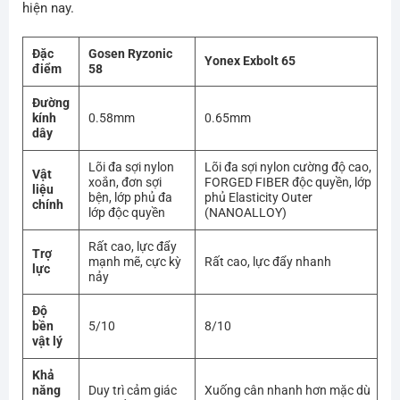
hiện nay.
Đặc
Gosen Ryzonic
Yonex Exbolt 65
điểm
58
Đường
kính
0.58mm
0.65mm
dây
Lõi đa sợi nylon
Lõi đa sợi nylon cường độ cao,
Vật
xoắn, đơn sợi
FORGED FIBER độc quyền, lớp
liệu
bện, lớp phủ đa
phủ Elasticity Outer
chính
lớp độc quyền
(NANOALLOY)
Rất cao, lực đẩy
Trợ
mạnh mẽ, cực kỳ
Rất cao, lực đẩy nhanh
lực
nảy
Độ
bền
5/10
8/10
vật lý
Khả
năng
Duy trì cảm giác
Xuống cân nhanh hơn mặc dù