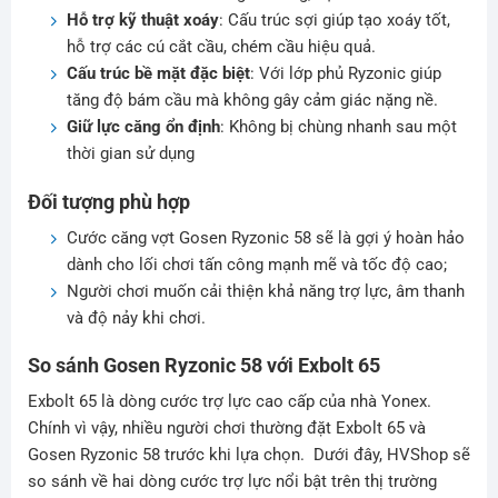
Hỗ trợ kỹ thuật xoáy
: Cấu trúc sợi giúp tạo xoáy tốt,
hỗ trợ các cú cắt cầu, chém cầu hiệu quả.
Cấu trúc bề mặt đặc biệt
: Với lớp phủ Ryzonic giúp
tăng độ bám cầu mà không gây cảm giác nặng nề.
Giữ lực căng ổn định
: Không bị chùng nhanh sau một
thời gian sử dụng
Đối tượng phù hợp
Cước căng vợt Gosen Ryzonic 58 sẽ là gợi ý hoàn hảo
dành cho lối chơi tấn công mạnh mẽ và tốc độ cao;
Người chơi muốn cải thiện khả năng trợ lực, âm thanh
và độ nảy khi chơi.
So sánh Gosen Ryzonic 58 với Exbolt 65
Exbolt 65 là dòng cước trợ lực cao cấp của nhà Yonex.
Chính vì vậy, nhiều người chơi thường đặt Exbolt 65 và
Gosen Ryzonic 58 trước khi lựa chọn. Dưới đây, HVShop sẽ
so sánh về hai dòng cước trợ lực nổi bật trên thị trường