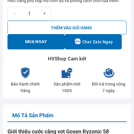
mức căng phù hợp với trình độ và phong cách chơi của mình.
Cước căng vợt Gosen Ryzonic 58 số lượng
THÊM VÀO GIỎ HÀNG
MUA NGAY
Chat Zalo Ngay
HVShop Cam kết
Bảo hành chính
Sản phẩm mới
Đổi trả trong vòng
hãng
100%
7 ngày
Mô Tả Sản Phẩm
Giới thiệu cước căng vợt Gosen Ryzonic 58