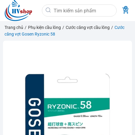
Bỏ
Tìm
qua
kiếm:
nội
dung
Trang chủ
/
Phụ kiện cầu lông
/
Cước căng vợt cầu lông
/
Cước
căng vợt Gosen Ryzonic 58