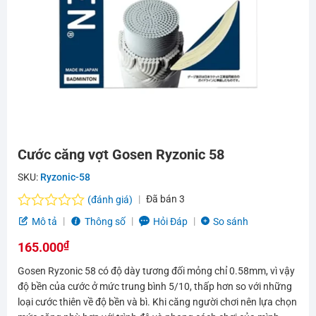
Cước căng vợt Gosen Ryzonic 58
SKU:
Ryzonic-58
Đã bán
3
(đánh giá)
Được
Mô tả
Thông số
Hỏi Đáp
So sánh
xếp
₫
hạng
165.000
0.0
Gosen Ryzonic 58 có độ dày tương đối mỏng chỉ 0.58mm, vì vậy
5
sao
độ bền của cước ở mức trung bình 5/10, thấp hơn so với những
loại cước thiên về độ bền và bì. Khi căng người chơi nên lựa chọn