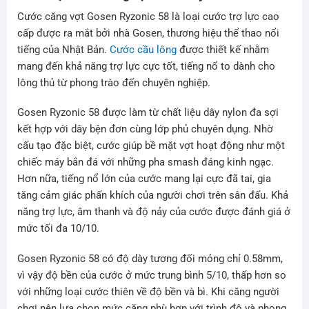
Cước căng vợt Gosen Ryzonic 58 là loại cước trợ lực cao
cấp được ra mắt bởi nhà Gosen, thương hiệu thể thao nổi
tiếng của Nhật Bản.
Cước cầu lông
được thiết kế nhằm
mang đến khả năng trợ lực cực tốt, tiếng nổ to dành cho
lông thủ từ phong trào đến chuyên nghiệp.
Gosen Ryzonic 58 được làm từ chất liệu dây nylon đa sợi
kết hợp với dây bện đơn cùng lớp phủ chuyên dụng. Nhờ
cấu tạo đặc biệt, cước giúp bề mặt vợt hoạt động như một
chiếc máy bắn đá với những pha smash đáng kinh ngạc.
Hơn nữa, tiếng nổ lớn của cước mang lại cực đã tai, gia
tăng cảm giác phấn khích của người chơi trên sân đấu. Khả
năng trợ lực, âm thanh và độ nảy của cước được đánh giá ở
mức tối đa 10/10.
Gosen Ryzonic 58 có độ dày tương đối mỏng chỉ 0.58mm,
vì vậy độ bền của cước ở mức trung bình 5/10, thấp hơn so
với những loại cước thiên về độ bền và bì. Khi căng người
chơi nên lựa chọn mức căng phù hợp với trình độ và phong