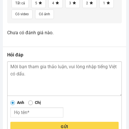
Tất cả
5
4
3
2
1
Có video
Có ảnh
Chưa có đánh giá nào.
Hỏi đáp
Anh
Chị
GỬI