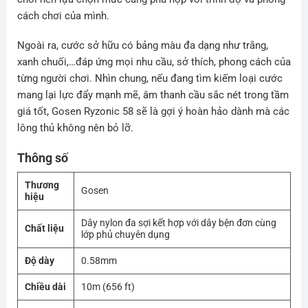
cách chơi của mình.
Ngoài ra, cước sở hữu có bảng màu đa dạng như trắng,
xanh chuối,…đáp ứng mọi nhu cầu, sở thích, phong cách của
từng người chơi. Nhìn chung, nếu đang tìm kiếm loại cước
mang lại lực đẩy mạnh mẽ, âm thanh cầu sắc nét trong tầm
giá tốt, Gosen Ryzonic 58 sẽ là gợi ý hoàn hảo dành mà các
lông thủ không nên bỏ lỡ.
Thông số
Thương
Gosen
hiệu
Dây nylon đa sợi kết hợp với dây bện đơn cùng
Chất liệu
lớp phủ chuyên dụng
Độ dày
0.58mm
Chiều dài
10m (656 ft)