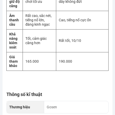
giữ độ
chơi tối ưu
dây không đứt
căng
Âm
Rất cao, sắc nét,
thanh
tiếng nổ lớn,
Cao, tiếng nổ cực ổn
cầu
đáng kinh ngạc
Khả
năng
Tốt, cảm giác
Rất tốt, 10/10
kiểm
căng hơn
soát
Giá
tham
165.000
190.000
khảo
Thông số kĩ thuật
Thương hiệu
Gosen