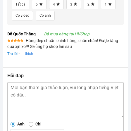
Tất cả
5
4
3
2
1
Có video
Có ảnh
Đỗ Quốc Thắng
Đã mua hàng tại HVShop
Hàng đẹp chuẩn chính hãng, chắc chắn! Được tặng
Được xếp
quà xịn xò!!! Sẽ ủng hộ shop lần sau
hạng
5
5
sao
Trả lời
•
thích
Hỏi đáp
Anh
Chị