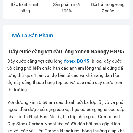
Bảo hành chính
Sản phẩm mới
Đổi trả trong vòng
hãng
100%
7 ngày
Mô Tả Sản Phẩm
Dây cước căng vợt cầu lông Yonex Nanogy BG 95
Dây cước căng vợt cầu lông
Yonex BG 95
là loại dây cước
vô cùng phổ biến chắc hẳn các anh em lông thủ ai cũng đã
từng thử qua 1 lần với độ bền bỉ cao và khả năng đàn hồi,
độ nảy cũng thuộc hàng top so với các mẫu dây cước trên
thị trường.
Với đường kính 0.69mm cấu thành bởi ba lớp lõi, vỏ và phủ
ngoài đều được sử dụng các vật liệu có công nghệ cao cấp
nhất tới từ Nhật Bản. Nổi bật là lớp phủ ngoài Compound
Cup-Stack Carbon Nanotube có độ đàn hồi cao gấp 4 lần
so với các vật liệu Carbon Nanotube thông thường giúp khả