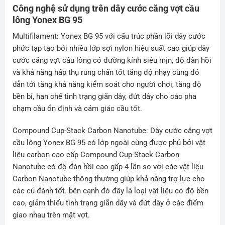
Công nghệ sử dụng trên dây cước căng vợt cầu
lông Yonex BG 95
Multifilament: Yonex BG 95 với cấu trúc phần lõi dây cước
phức tạp tạo bởi nhiều lớp sợi nylon hiệu suất cao giúp dây
cước căng vợt cầu lông có đường kính siêu mịn, độ đàn hồi
và khả năng hấp thụ rung chấn tốt tăng độ nhạy cùng đó
dẫn tới tăng khả năng kiểm soát cho người chơi, tăng độ
bền bỉ, hạn chế tình trạng giãn dây, đứt dây cho các pha
chạm cầu ổn định và cảm giác cầu tốt.
Compound Cup-Stack Carbon Nanotube: Dây cước căng vợt
cầu lông Yonex BG 95 có lớp ngoài cùng được phủ bởi vật
liệu carbon cao cấp Compound Cup-Stack Carbon
Nanotube có độ đàn hồi cao gấp 4 lần so với các vật liệu
Carbon Nanotube thông thường giúp khả năng trợ lực cho
các cú đánh tốt. bên cạnh đó đây là loại vật liệu có độ bền
cao, giảm thiểu tình trạng giãn dây và đứt dây ở các điểm
giao nhau trên mặt vợt.