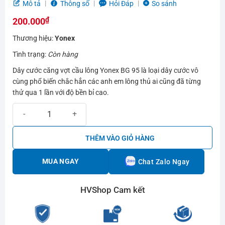
5.0
1
trên 5
Mô tả
Thông số
Hỏi Đáp
So sánh
dựa trên
₫
đánh giá
200.000
Thương hiệu:
Yonex
Tình trạng:
Còn hàng
Dây cước căng vợt cầu lông Yonex BG 95 là loại dây cước vô
cùng phổ biến chắc hẳn các anh em lông thủ ai cũng đã từng
thử qua 1 lần với độ bền bỉ cao.
Dây cước căng vợt cầu lông Yonex Nanogy BG 95 số lượng
THÊM VÀO GIỎ HÀNG
MUA NGAY
Chat Zalo Ngay
HVShop Cam kết