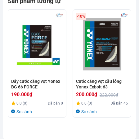
Sản phẩm tương tự
-10%
Dây cước căng vợt Yonex
Cước căng vợt cầu lông
BG 66 FORCE
Yonex Exbolt 63
190.000
₫
200.000
₫
222.000
₫
Giá
Giá
0.0 (0)
Đã bán
0
0.0 (0)
Đã bán
45
gốc
hiện
So sánh
So sánh
là:
tại
222.000₫.
là:
200.000₫.