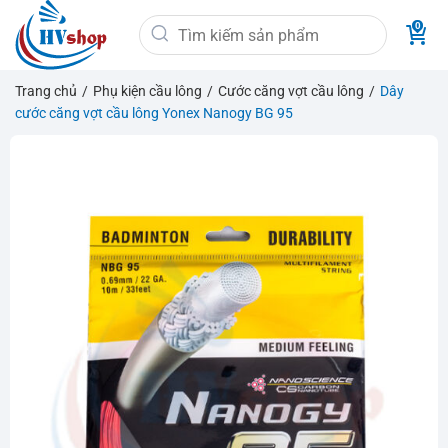
Bỏ
Tìm
qua
kiếm:
nội
dung
Trang chủ
/
Phụ kiện cầu lông
/
Cước căng vợt cầu lông
/
Dây
cước căng vợt cầu lông Yonex Nanogy BG 95