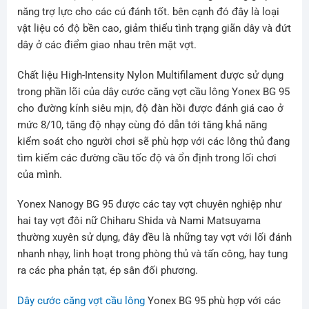
năng trợ lực cho các cú đánh tốt. bên cạnh đó đây là loại
vật liệu có độ bền cao, giảm thiểu tình trạng giãn dây và đứt
dây ở các điểm giao nhau trên mặt vợt.
Chất liệu High-Intensity Nylon Multifilament được sử dụng
trong phần lõi của dây cước căng vợt cầu lông Yonex BG 95
cho đường kính siêu mịn, độ đàn hồi được đánh giá cao ở
mức 8/10, tăng độ nhạy cùng đó dẫn tới tăng khả năng
kiểm soát cho người chơi sẽ phù hợp với các lông thủ đang
tìm kiếm các đường cầu tốc độ và ổn định trong lối chơi
của mình.
Yonex Nanogy BG 95 được các tay vợt chuyên nghiệp như
hai tay vợt đôi nữ Chiharu Shida và Nami Matsuyama
thường xuyên sử dụng, đây đều là những tay vợt với lối đánh
nhanh nhạy, linh hoạt trong phòng thủ và tấn công, hay tung
ra các pha phản tạt, ép sân đối phương.
Dây cước căng vợt cầu lông
Yonex BG 95 phù hợp với các