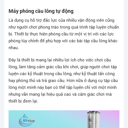
Máy phóng cầu lông tự động
Là dụng cụ hỗ trợ đắc lực của nhiều vận động viên cũng
như người chơi phong trào trong quá trình tập luyện chuẩn
bị. Thiết bị thực hiện phóng cầu từ một vị trí với các lực
phóng tùy chỉnh để phù hợp với các bài tập cầu lông khác
nhau.
Đây là thiết bị mang lại nhiều lợi ích cho việc chơi cầu
lông, làm tăng cảm giác cầu khi chơi, giúp người chơi tập
luyện các kỹ thuật trong cầu lông, như kỹ thuật tấn công
hay phòng thủ và trả giao cầu. Hơn nữa ở dụng cụ tập cầu
lông một mình này bạn có thể tập luyện chỉ với một mình
nhưng vẫn mang lại hiệu quả cao và cảm giác chơi mà
thiết bị đem lại.