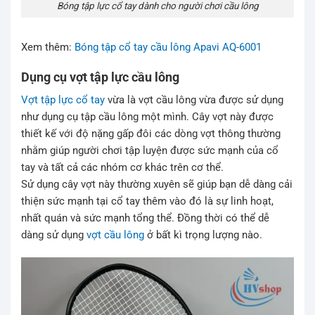
Bóng tập lực cổ tay dành cho người chơi cầu lông
Xem thêm:
Bóng tập cổ tay cầu lông Apavi AQ-6001
Dụng cụ vợt tập lực cầu lông
Vợt tập lực cổ tay
vừa là vợt cầu lông vừa được sử dụng
như dụng cụ tập cầu lông một mình. Cây vợt này được
thiết kế với độ nặng gấp đôi các dòng vợt thông thường
nhằm giúp người chơi tập luyện được sức mạnh của cổ
tay và tất cả các nhóm cơ khác trên cơ thể.
Sử dụng cây vợt này thường xuyên sẽ giúp bạn dễ dàng cải
thiện sức mạnh tại cổ tay thêm vào đó là sự linh hoạt,
nhất quán và sức mạnh tổng thể. Đồng thời có thể dễ
dàng sử dụng
vợt cầu lông
ở bất kì trọng lượng nào.