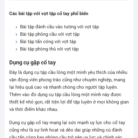
Các bài tập với vợt tập cổ tay phổ biến
Bài tập đánh cầu vào tường với vợt tập
Bài tập phông cầu với vợt tập
Bài tập tấn công với vợt tập
Bài tập phòng thủ với vợt tập
Dụng cụ gập cổ tay
Đây là dụng cụ tập cầu lông một mình yêu thích của nhiều
vận động viên phong trào cũng như chuyên nghiệp, mang
lại hiệu quả cao và nhanh chóng cho người tập luyện.
Thêm vào đó dụng cụ tập cầu lông một mình này được
thiết kế nhỏ gọn, rất tiện lợi để tập luyện ở mọi không gian
và thời điểm khác nhau.
Dụng cụ gập cổ tay mang lại sức mạnh uy lực cho cổ tay
cũng như là sự linh hoạt và dẻo dai giúp những cú đánh
cầu tấn công hay phông cầu trở nên uy lực và chính xác