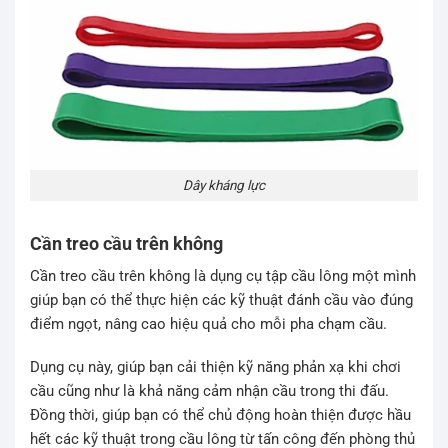
Dây kháng lực
Cần treo cầu trên không
Cần treo cầu trên không là dụng cụ tập cầu lông một mình
giúp bạn có thể thực hiện các kỹ thuật đánh cầu vào đúng
điểm ngọt, nâng cao hiệu quả cho mỗi pha chạm cầu.
Dụng cụ này, giúp bạn cải thiện kỹ năng phản xạ khi chơi
cầu cũng như là khả năng cảm nhận cầu trong thi đấu.
Đồng thời, giúp bạn có thể chủ động hoàn thiện được hầu
hết các kỹ thuật trong cầu lông từ tấn công đến phòng thủ