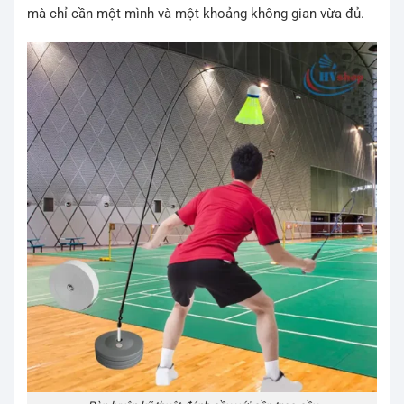
mà chỉ cần một mình và một khoảng không gian vừa đủ.