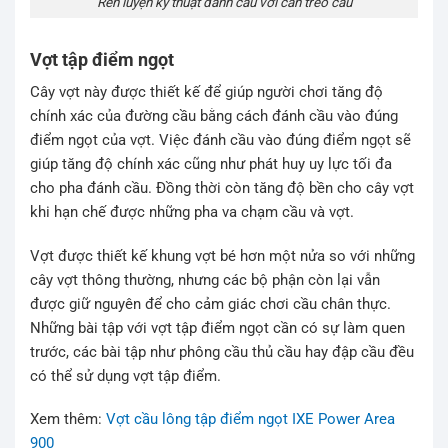
Rèn luyện kỹ thuật đánh cầu với cần treo cầu
Vợt tập điểm ngọt
Cây vợt này được thiết kế để giúp người chơi tăng độ
chính xác của đường cầu bằng cách đánh cầu vào đúng
điểm ngọt của vợt. Việc đánh cầu vào đúng điểm ngọt sẽ
giúp tăng độ chính xác cũng như phát huy uy lực tối đa
cho pha đánh cầu. Đồng thời còn tăng độ bền cho cây vợt
khi hạn chế được những pha va chạm cầu và vợt.
Vợt được thiết kế khung vợt bé hơn một nửa so với những
cây vợt thông thường, nhưng các bộ phận còn lại vẫn
được giữ nguyên để cho cảm giác chơi cầu chân thực.
Những bài tập với vợt tập điểm ngọt cần có sự làm quen
trước, các bài tập như phông cầu thủ cầu hay đập cầu đều
có thể sử dụng vợt tập điểm.
Xem thêm:
Vợt cầu lông tập điểm ngọt IXE Power Area
900