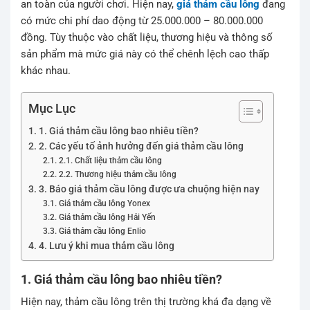
an toàn của người chơi. Hiện nay,
giá thảm cầu lông
đang
có mức chi phí dao động từ 25.000.000 – 80.000.000
đồng. Tùy thuộc vào chất liệu, thương hiệu và thông số
sản phẩm mà mức giá này có thể chênh lệch cao thấp
khác nhau.
Mục Lục
1. Giá thảm cầu lông bao nhiêu tiền?
2. Các yếu tố ảnh hưởng đến giá thảm cầu lông
2.1. Chất liệu thảm cầu lông
2.2. Thương hiệu thảm cầu lông
3. Báo giá thảm cầu lông được ưa chuộng hiện nay
Giá thảm cầu lông Yonex
Giá thảm cầu lông Hải Yến
Giá thảm cầu lông Enlio
4. Lưu ý khi mua thảm cầu lông
1. Giá thảm cầu lông bao nhiêu tiền?
Hiện nay, thảm cầu lông trên thị trường khá đa dạng về