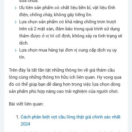
sửa chữa.
Ưu tiên sản phẩm có chất liệu bền bỉ, vật liệu tĩnh
điện, chống cháy, không gây tiếng ồn.
Lựa chọn sản phẩm có khả năng chống trơn trượt
trên cả 2 mặt sàn, đảm bảo trong quá trình sử dụng
thảm được ở vị trí cố định, không xảy ra tình trạng xê
dịch.
Lựa chọn mua hàng tại đơn vị cung cấp dịch vụ uy
tín.
Trên đây là tất tần tật những thông tin về giá thảm cầu
lông cùng những thông tin hữu ích liên quan. Hy vọng qua
đó có thể giúp bạn dễ dàng hơn trong việc lựa chọn dòng
sản phẩm phù hợp nâng cao trải nghiệm của người chơi.
Bài viết liên quan:
Cách phân biệt vợt cầu lông thật giả chính xác nhất
2024