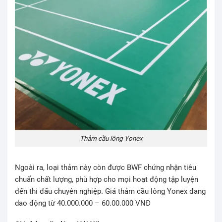
Thảm cầu lông Yonex
Ngoài ra, loại thảm này còn được BWF chứng nhận tiêu
chuẩn chất lượng, phù hợp cho mọi hoạt động tập luyện
đến thi đấu chuyên nghiệp. Giá thảm cầu lông Yonex đang
dao động từ 40.000.000 – 60.00.000 VNĐ