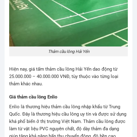
Thảm cầu lông Hải Yến
Hiện nay, giá tấm thảm cầu lông Hải Yến dao động từ
25.000.000 – 40.000.000 VNĐ, tùy thuộc vào từng loại
thảm khác nhau.
Giá thảm cầu lông Enlio
Enlio là thương hiệu thảm cầu lông nhập khẩu từ Trung
Quốc. Đây là thương hiệu cầu lông uy tín và được sử dụng
khá phổ biến ở thị trường Việt Nam. Thảm cầu lông được
làm từ vật liệu PVC nguyên chất, độ dày thảm đa dạng
giúp tăng khả năng hấp thụ chuyển động, độ bền cao.