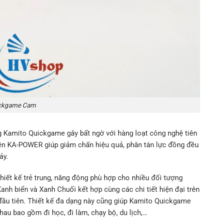
ckgame Cam
g Kamito Quickgame gây bất ngờ với hàng loạt công nghệ tiên
yền KA-POWER giúp giảm chấn hiệu quả, phân tán lực đồng đều
ảy.
hiết kế trẻ trung, năng động phù hợp cho nhiều đối tượng
nh biển và Xanh Chuối kết hợp cùng các chi tiết hiện đại trên
n đầu tiên. Thiết kế đa dạng này cũng giúp Kamito Quickgame
au bao gồm đi học, đi làm, chạy bộ, du lịch,…