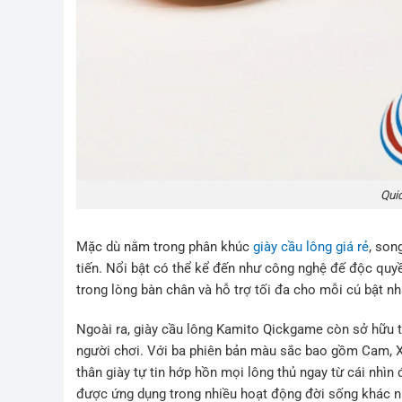
Qui
Mặc dù nằm trong phân khúc
giày cầu lông giá rẻ
, son
tiến. Nổi bật có thể kể đến như công nghệ đế độc qu
trong lòng bàn chân và hỗ trợ tối đa cho mỗi cú bật nh
Ngoài ra, giày cầu lông Kamito Qickgame còn sở hữu t
người chơi. Với ba phiên bản màu sắc bao gồm Cam, Xa
thân giày tự tin hớp hồn mọi lông thủ ngay từ cái nhì
được ứng dụng trong nhiều hoạt động đời sống khác nh