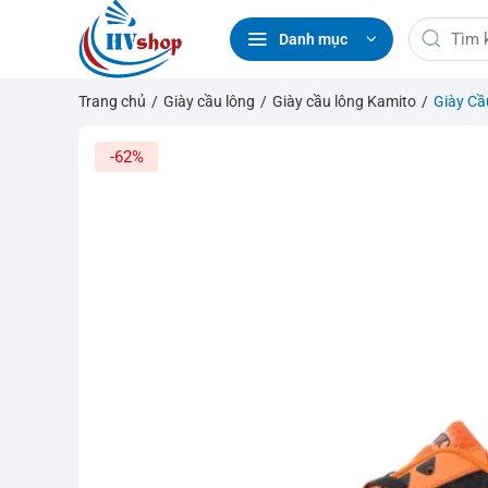
Bỏ
Tìm
qua
Danh mục
kiếm:
nội
dung
Trang chủ
/
Giày cầu lông
/
Giày cầu lông Kamito
/
Giày Cầ
-62%