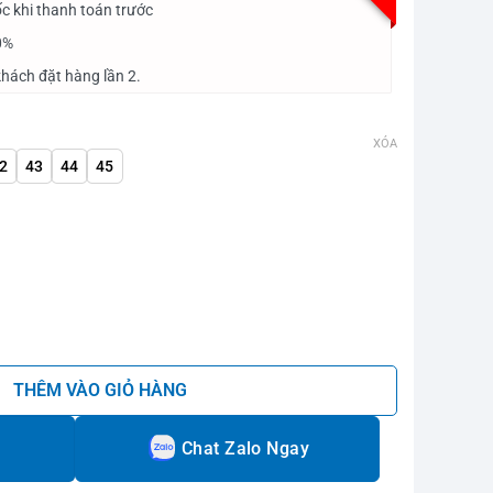
c khi thanh toán trước
0%
hách đặt hàng lần 2.
XÓA
2
43
44
45
e số lượng
THÊM VÀO GIỎ HÀNG
Chat Zalo Ngay