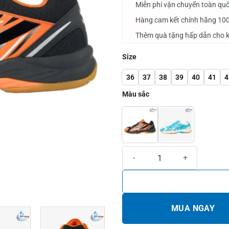
Miễn phí vận chuyển toàn quố
Hàng cam kết chính hãng 10
Thêm quà tặng hấp dẫn cho k
Size
36
37
38
39
40
41
4
Màu sắc
Giày Cầu Lông Kamito Quickgam
MUA NGAY