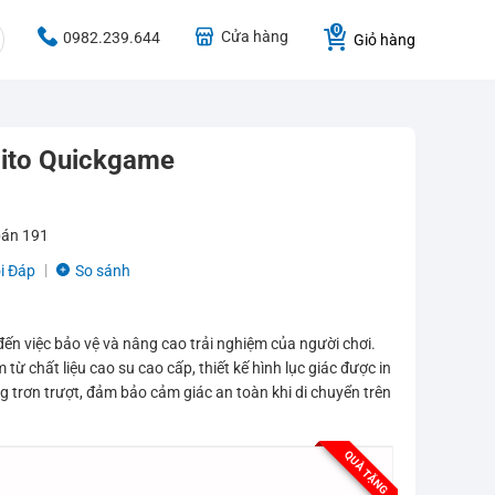
Cửa hàng
0982.239.644
Giỏ hàng
ito Quickgame
bán
191
i Đáp
So sánh
ến việc bảo vệ và nâng cao trải nghiệm của người chơi.
 từ chất liệu cao su cao cấp, thiết kế hình lục giác được in
g trơn trượt, đảm bảo cảm giác an toàn khi di chuyển trên
QUÀ TẶNG