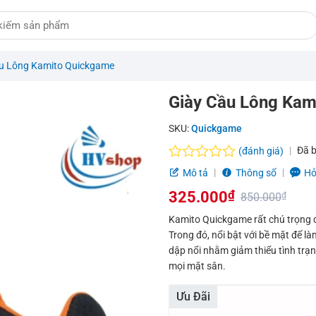
u Lông Kamito Quickgame
Giày Cầu Lông Kam
SKU:
Quickgame
Đã 
(đánh giá)
Được
Mô tả
Thông số
Hỏ
xếp
325.000
₫
hạng
850.000
₫
0.0
Giá
Giá
Kamito Quickgame rất chú trọng đ
5
Trong đó, nổi bật với bề mặt đế làm
sao
gốc
hiện
dập nổi nhằm giảm thiểu tình trạn
là:
tại
mọi mặt sân.
850.000₫.
là:
Ưu Đãi
325.000₫.