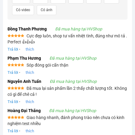
Có video
Có ảnh
Đồng Thanh Phương
Đã mua hàng tại HVShop
Cực đẹp luôn, shop tư vấn nhiệt tình, đúng như mô tả .
Được xếp
Perfect 👍👍👍
hạng
5
5
sao
Trả lời
•
thích
Phạm Thu Hương
Đã mua hàng tại HVShop
Sóp đóng gói cẩn thận
Được xếp
Trả lời
•
thích
hạng
5
5
sao
Nguyễn Anh Tuấn
Đã mua hàng tại HVShop
Đã mua lại sản phẩm lần 2 thấy chất lượng tốt. Không
Được xếp
có gì để chê cả !
hạng
5
5
sao
Trả lời
•
thích
Hoàng Đại Thắng
Đã mua hàng tại HVShop
Giao hàng nhanh, đánh phong trào nên chưa có kinh
Được xếp
nghiệm test nhiều
hạng
5
5
sao
Trả lời
•
thích