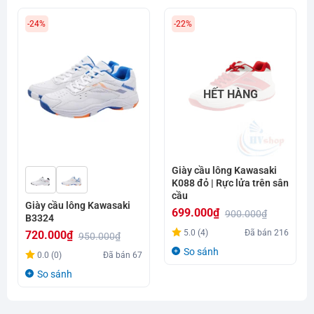
-24%
-22%
HẾT HÀNG
Giày cầu lông Kawasaki
K088 đỏ | Rực lửa trên sân
cầu
Giày cầu lông Kawasaki
699.000
₫
900.000
₫
B3324
Giá
Giá
5.0 (4)
Đã bán
216
720.000
₫
950.000
₫
gốc
hiện
Giá
Giá
So sánh
0.0 (0)
Đã bán
67
là:
tại
gốc
hiện
So sánh
900.000₫.
là:
là:
tại
699.000₫.
950.000₫.
là: