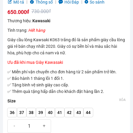
5.0
5
trên 5
Mô tả
Thông số
Hỏi Đáp
So sánh
dựa trên
730.000
₫
650.000
₫
đánh giá
Giá
Giá
Thương hiệu:
Kawasaki
gốc
hiện
Tình trạng:
Hết hàng
là:
tại
Giày cầu lông Kawsaki K063 trắng đỏ là sản phẩm giày cầu lông
730.000₫.
là:
giá rẻ bán chạy nhất 2020. Giày có sự bền bỉ và màu sắc hài
650.000₫.
hòa, phù hợp cho cả nam và nữ.
Ưu đãi khi mua Giày Kawasaki
✅ Miễn phí vận chuyển cho đơn hàng từ 2 sản phẩm trở lên.
✅ Bảo hành 1 tháng lỗi 1 đổi 1.
✅ Tặng bình vệ sinh giày cao cấp.
✅ Thêm quà tặng hấp dẫn cho khách đặt hàng lần 2.
XÓA
Size
36
37
38
39
40
41
42
43
44
Giày cầu lông Kawasaki K063 trắng đỏ | Giày bán chạy nhất 2020 s