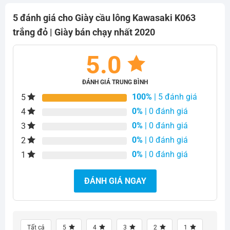
720.000₫.
5 đánh giá cho
Giày cầu lông Kawasaki K063
trắng đỏ | Giày bán chạy nhất 2020
5.0
ĐÁNH GIÁ TRUNG BÌNH
100%
| 5 đánh giá
5
0%
| 0 đánh giá
4
0%
| 0 đánh giá
3
0%
| 0 đánh giá
2
0%
| 0 đánh giá
1
ĐÁNH GIÁ NGAY
Tất cả
5
4
3
2
1