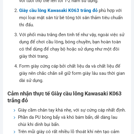
với tuổi thọ thể lên tới 1-2 năm sử dụng.
Giày cầu lông Kawasaki K063 trắng đỏ
phù hợp với
mọi loại mặt sân từ bê tông tới sân thảm tiêu chuẩn
thi đấu.
Với phối màu trắng đen tinh tế như vậy, ngoài việc sử
dụng để chơi cầu lông, bóng chuyền, bạn hoàn toàn
có thể dùng để chạy bộ hoặc sử dụng như một đôi
giày thời trang.
Form giày cứng cáp bởi chất liệu da và chất liệu đế
giày nên chắc chắn sẽ giữ form giày lâu sau thời gian
dài sử dụng.
Cảm nhận thực tế Giày cầu lông Kawasaki K063
trắng đỏ
Giày cầm chân tay khá nhẹ, với sự cứng cáp nhất định.
Phần da PU bóng bẩy và khó bám bẩn, dễ dàng lau
chùi khi dính bụi bẩn.
Trên mũi giày có rất nhiều lỗ thoát khí nên tạo cảm