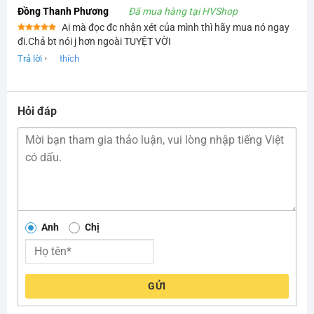
Đồng Thanh Phương
Đã mua hàng tại HVShop
Ai mà đọc đc nhận xét của mình thì hãy mua nó ngay
Được xếp
đi.Chả bt nói j hơn ngoài TUYỆT VỜI
hạng
5
5
sao
Trả lời
•
thích
Hỏi đáp
Anh
Chị
GỬI