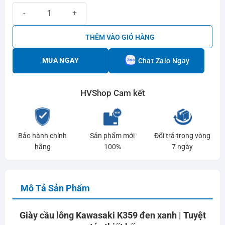
Giày cầu lông Kawasaki K359 Đen xanh | Tuyệt tác thiết kế số lượn
THÊM VÀO GIỎ HÀNG
MUA NGAY
Chat Zalo Ngay
HVShop Cam kết
Bảo hành chính
Sản phẩm mới
Đổi trả trong vòng
hãng
100%
7 ngày
Mô Tả Sản Phẩm
Giày cầu lông Kawasaki K359 đen xanh | Tuyệt