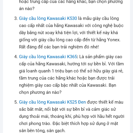
hoặc trung cấp của các hãng khác, bạn chọn phương
án nào?
Giày cầu lông Kawasaki K530
là mẫu giày cầu lông
cao cấp nhất của hãng Kawasaki với công nghệ buộc
dây bằng nút xoay khá tiện lợi, với thiết kế này khá
giống với giày cầu lông cao cấp đến từ hãng Yonex.
Rất đáng để các bạn trải nghiệm đó nhé!
Giày cầu lông Kawasaki K365
:
Là sản phẩm giày cao
cấp của hãng Kawasaki, hướng tới sự bền bỉ. Với tầm
giá loanh quanh 1 triệu bạn có thể sở hữu giày giá rẻ,
tầm trung của các hãng khác hoặc bạn được trải
nghiệm giày cao cấp bậc nhất của Kawasaki. Bạn
chọn phương án nào?
Giày cầu lông Kawasaki K525 Đen
được thiết kế màu
sắc bắt mắt, nổi bật với sự bền bỉ và cảm giác sử
dụng thoải mái, thoáng khí, phù hợp với hầu hết người
chơi phong trào. Đặc biệt thích hợp sử dụng ở mặt
sân bên tông, sân gạch.