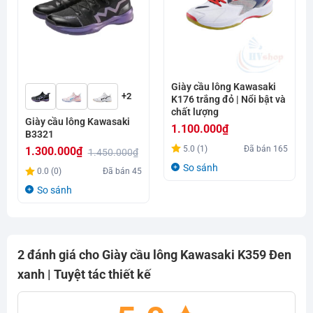
Giày cầu lông Kawasaki
+2
K176 trắng đỏ | Nổi bật và
chất lượng
Giày cầu lông Kawasaki
1.100.000
₫
B3321
5.0 (1)
Đã bán
165
1.300.000
₫
1.450.000
₫
Giá
Giá
So sánh
0.0 (0)
Đã bán
45
gốc
hiện
So sánh
là:
tại
1.450.000₫.
là:
1.300.000₫.
2 đánh giá cho
Giày cầu lông Kawasaki K359 Đen
xanh | Tuyệt tác thiết kế