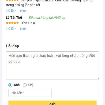
Sản phẩm giống mô tả. Chắc chắn sẽ ủng hộ shop
Được xếp
trong những lần sắp tới
hạng
5
5
sao
Trả lời
•
thích
Lê Tất Thế
Đã mua hàng tại HVShop
Đỉnh lun ạ
Được xếp
Trả lời
•
thích
hạng
5
5
sao
Hỏi đáp
Anh
Chị
GỬI