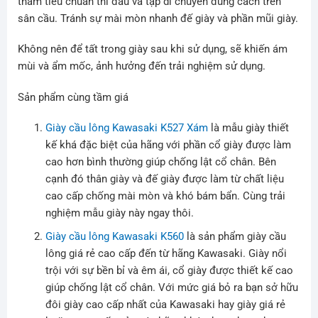
thảm tiêu chuẩn thi đấu và tập di chuyển đúng cách trên
sân cầu. Tránh sự mài mòn nhanh đế giày và phần mũi giày.
Không nên để tất trong giày sau khi sử dụng, sẽ khiến ám
mùi và ẩm mốc, ảnh hưởng đến trải nghiệm sử dụng.
Sản phẩm cùng tầm giá
Giày cầu lông Kawasaki K527 Xám
là mẫu giày thiết
kế khá đặc biệt của hãng với phần cổ giày được làm
cao hơn bình thường giúp chống lật cổ chân. Bên
cạnh đó thân giày và đế giày được làm từ chất liệu
cao cấp chống mài mòn và khó bám bẩn. Cùng trải
nghiệm mẫu giày này ngay thôi.
Giày cầu lông Kawasaki K560
là sản phẩm giày cầu
lông giá rẻ cao cấp đến từ hãng Kawasaki. Giày nổi
trội với sự bền bỉ và êm ái, cổ giày được thiết kế cao
giúp chống lật cổ chân. Với mức giá bỏ ra bạn sở hữu
đôi giày cao cấp nhất của Kawasaki hay giày giá rẻ