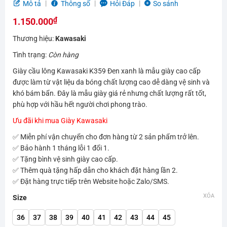
5.0
2
trên 5
Mô tả
Thông số
Hỏi Đáp
So sánh
dựa trên
₫
đánh giá
1.150.000
Thương hiệu:
Kawasaki
Tình trạng:
Còn hàng
Giày cầu lông Kawasaki K359 Đen xanh là mẫu giày cao cấp
được làm từ vật liệu da bóng chất lượng cao dễ dàng vệ sinh và
khó bám bẩn. Đây là mẫu giày giá rẻ nhưng chất lượng rất tốt,
phù hợp với hầu hết người chơi phong trào.
Ưu đãi khi mua Giày Kawasaki
✅ Miễn phí vận chuyển cho đơn hàng từ 2 sản phẩm trở lên.
✅ Bảo hành 1 tháng lỗi 1 đổi 1.
✅ Tặng bình vệ sinh giày cao cấp.
✅ Thêm quà tặng hấp dẫn cho khách đặt hàng lần 2.
✅ Đặt hàng trực tiếp trên Website hoặc Zalo/SMS.
XÓA
Size
36
37
38
39
40
41
42
43
44
45