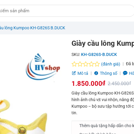
cầu lông Kumpoo KH-G826S B.DUCK
Giày cầu lông Ku
SKU:
KH-G826S-B.DUCK
Đã 
(đánh giá)
Được
Mô tả
Thông số
Hỏ
xếp
1.850.000
₫
hạng
2.450.000
₫
0.0
Giá
Giá
Giày cầu lông Kumpoo KH-G826S B
5
hình ảnh chú vịt vui nhộn, năng 
sao
gốc
hiện
Kumpoo – bộ sưu tập hướng tới cá
là:
tại
tin.
2.450.000₫.
là:
Thêm quà tặng hấp dẫn cho k
1.850.000₫.