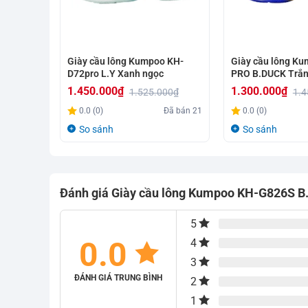
Giày cầu lông Kumpoo KH-
Giày cầu lông K
D72pro L.Y Xanh ngọc
PRO B.DUCK Trắn
1.450.000
₫
1.300.000
₫
1.525.000
₫
1.4
Giá
Giá
Giá
Giá
0.0 (0)
Đã bán
21
0.0 (0)
gốc
hiện
gốc
hiện
So sánh
So sánh
là:
tại
là:
tại
1.525.000₫.
là:
1.450.000₫.
là:
1.450.000₫.
1.300.000₫.
Đánh giá Giày cầu lông Kumpoo KH-G826S 
5
0.0
4
3
ĐÁNH GIÁ TRUNG BÌNH
2
1