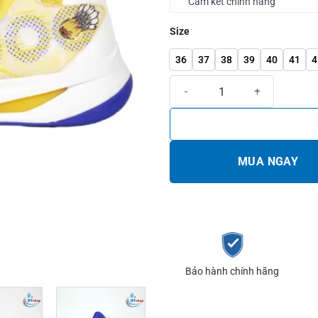
Cam kết chính hãng
Size
36
37
38
39
40
41
4
Giày cầu lông Kumpoo KH-G826S
MUA NGAY
Bảo hành chính hãng