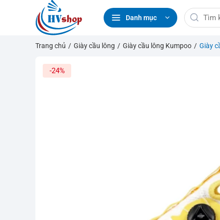
Bỏ
Tìm
qua
Danh mục
kiếm:
nội
dung
Trang chủ
/
Giày cầu lông
/
Giày cầu lông Kumpoo
/
Giày 
-24%