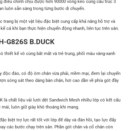
ng điều chỉnh chịu được hơn 90000 vòng kéo cùng cấu trúc 3
bạn luôn sẵn sàng trong từng bước di chuyển.
 trang bị một vật liệu đặc biệt cung cấp khả năng hỗ trợ và
kể cả khi bạn thực hiện chuyển động nhanh, liên tục trên sân.
KH-G826S B.DUCK
ó thiết kế vô cùng bắt mắt và trẻ trung, phối màu vàng-xanh
dây độc đáo, có độ ôm chân vừa phải, mềm mại, đem lại chuyển
ượn sóng sát theo dáng bàn chân, hơi cao dần về phía gót đầy
à chất liệu vải lưới dệt Sandwich Mesh nhiều lớp có kết cấu
 mái, luôn giữ giày khô thoáng khi mang.
ặc biệt trợ lực rất tốt với lớp đế dày và đàn hồi, tạo lực đẩy
hay các bước chạy trên sân. Phần gót chân và cổ chân còn