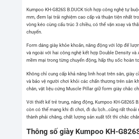
Kumpoo KH-G826S B.DUCK tích hợp công nghệ tự buộc d
mm, đem lại trải nghiệm cao cấp và thuận tiện nhất tr
vòng kéo cùng cấu trúc 3 chiều, có thể vặn xoay và th
chuyển.
Form dáng giày khỏe khoắn, năng động với lớp đế lượn
và ngoài với hai công nghệ kết hợp Double Density và
mềm mại trong từng chuyển động,
hấp thụ sốc hoàn to
Không chỉ cung cấp khả năng linh hoạt trên sân, giày 
và bảo vệ người chơi khỏi các chấn thương trên sân k
chân, vật liệu cứng Muscle Pillar giữ form giày chắc ch
Với thiết kế trẻ trung, năng động,
Kumpoo KH-G826S B.D
còn có thể mang khi đi chơi, đi du lịch…cũng rất tho
thành phải chăng, chất lượng sản xuất tốt thì chắc ch
Thông số giày Kumpoo KH-G826