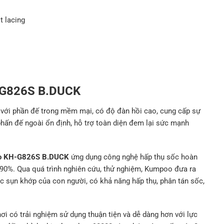
t lacing
-G826S B.DUCK
p với phần đế trong mềm mại, có độ đàn hồi cao, cung cấp sự
phấn đế ngoài ổn định, hỗ trợ toàn diện đem lại sức mạnh
 KH-G826S B.DUCK
ứng dụng công nghệ hấp thụ sốc hoàn
i 90%. Qua quá trình nghiên cứu, thử nghiệm, Kumpoo đưa ra
úc sụn khớp của con người, có khả năng hấp thụ, phân tán sốc,
i có trải nghiệm sử dụng thuận tiện và dễ dàng hơn với lực