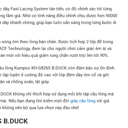
ây Fast Lacing System tân tiến, có độ chính xác tới từng
ong tầm giá. N
hờ có tính năng điều chỉnh chịu được hơn 90000
ắt dây nhanh chóng, giúp bạn luôn sẵn sàng trong từng bước di
 sóng ôm theo lòng bàn chân. Được tích hợp 2 lớp đế trong
 ACF Technology, đem lại cho người chơi cảm giác êm ái và
àn mới với hiệu quả giảm rung chấn vượt trội lên tới 90%.
cầu lông
Kumpoo KH-G826S B.DUCK còn đảm bảo sự ổn định
hi tập luyện ở cường độ cao với lớp đệm dày ôm cổ và gót
ắn và chống xoắn, lật giày.
UCK không chỉ thích hợp sử dụng mỗi khi tập cầu lông mà
ải mái. Nếu bạn đang tìm kiếm một đôi
giày cầu lông
với giá
ắn không nên bỏ qua lựa chọn này đâu nhé!
S B.DUCK