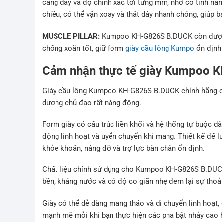
căng dây và độ chính xác tới từng mm, nhờ có tính nă
chiều, có thể vặn xoay và thắt dây nhanh chóng, giúp 
MUSCLE PILLAR:
Kumpoo KH-G826S B.DUCK
còn được
chống xoắn tốt, giữ form
giày cầu lông Kumpo
ổn định 
Cảm nhận thực tế giày Kumpoo 
Giày cầu lông Kumpoo KH-G826S B.DUCK
chính hãng c
dương chủ đạo rất năng động.
Form giày có cấu trúc liền khối và hệ thống tự buộc 
động linh hoạt và uyển chuyển khi mang. Thiết kế đế l
khỏe khoắn, nâng đỡ và trợ lực bàn chân ổn định.
Chất liệu chính sử dụng cho
Kumpoo KH-G826S B.DUCK l
bền, kháng nước và có độ co giãn nhẹ đem lại sự thoải
Giày có thể dễ dàng mang tháo và di chuyển linh hoạt, đ
mạnh mẽ mỗi khi bạn thực hiện các pha bật nhảy cao 