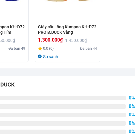
umpoo KH-D72
Giày cầu lông Kumpoo KH-D72
g Tím
PRO B.DUCK Vàng
1.300.000
₫
50.000
₫
1.450.000
₫
Giá
Giá
Đã bán
49
0.0 (0)
Đã bán
44
gốc
hiện
So sánh
là:
tại
1.450.000₫.
là:
1.300.000₫.
B.DUCK
0%
0%
0%
0%
0%