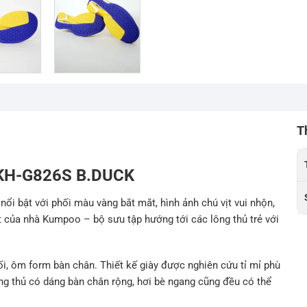
T
o KH-G826S B.DUCK
nổi bật với phối màu vàng bắt mắt, hình ảnh chú vịt vui nhộn,
 của nhà Kumpoo – bộ sưu tập hướng tới các lông thủ trẻ với
hối, ôm form bàn chân. Thiết kế giày được nghiên cứu tỉ mỉ phù
ng thủ có dáng bàn chân rộng, hơi bè ngang cũng đều có thể