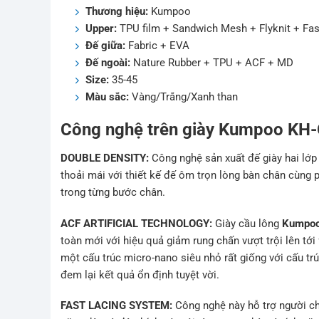
Thương hiệu:
Kumpoo
Upper:
TPU film + Sandwich Mesh + Flyknit + Fas
Đế giữa:
Fabric + EVA
Đế ngoài:
Nature Rubber + TPU + ACF + MD
Size:
35-45
Màu sắc:
Vàng/Trắng/Xanh than
Công nghệ trên giày Kumpoo KH
DOUBLE DENSITY:
Công nghệ sản xuất đế giày hai lớ
thoải mái với thiết kế đế ôm trọn lòng bàn chân cùng 
trong từng bước chân.
ACF ARTIFICIAL TECHNOLOGY:
Giày cầu lông
Kumpoo
toàn mới với hiệu quả giảm rung chấn vượt trội lên tớ
một cấu trúc micro-nano siêu nhỏ rất giống với cấu tr
đem lại kết quả ổn định tuyệt vời.
FAST LACING SYSTEM:
Công nghệ này hỗ trợ người chơ