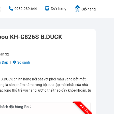
Cửa hàng
0982.239.644
Giỏ hàng
mpoo KH-G826S B.DUCK
bán
32
i Đáp
So sánh
.DUCK chính hãng nổi bật với phối màu vàng bắt mắt,
động là sản phẩm nằm trong bộ sưu tập mới nhất của nhà
c lông thủ trẻ với năng lượng thể thao đầy khỏe khoắn, tự
QUÀ TẶNG
hách đặt hàng lần 2.