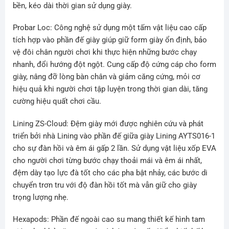
bền, kéo dài thời gian sử dụng giày.
Probar Loc: Công nghệ sử dụng một tấm vật liệu cao cấp
tích hợp vào phần đế giày giúp giữ form giày ổn định, bảo
vệ đôi chân người chơi khi thực hiện những bước chạy
nhanh, đổi hướng đột ngột. Cung cấp độ cứng cáp cho form
giày, nâng đỡ lòng bàn chân và giảm căng cứng, mỏi cơ
hiệu quả khi người chơi tập luyện trong thời gian dài, tăng
cường hiệu quất chơi cầu.
Lining ZS-Cloud: Đệm giày mới được nghiên cứu và phát
triển bởi nhà Lining vào phần đế giữa giày Lining AYTS016-1
cho sự đàn hồi và êm ái gấp 2 lần. Sử dụng vật liệu xốp EVA
cho người chơi từng bước chạy thoải mái và êm ái nhất,
đệm dày tạo lực đà tốt cho các pha bật nhảy, các bước di
chuyển trơn tru với độ đàn hồi tốt mà vẫn giữ cho giày
trọng lượng nhẹ.
Hexapods: Phần đế ngoài cao su mang thiết kế hình tam