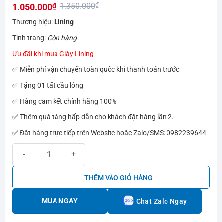
1.350.000
₫
1.050.000
₫
hạng
0.0
Giá
Giá
Thương hiệu:
Lining
5
gốc
hiện
sao
Tình trạng:
Còn hàng
là:
tại
Ưu đãi khi mua Giày Lining
1.350.000₫.
là:
✅ Miễn phí vận chuyển toàn quốc khi thanh toán trước
1.050.000₫.
✅ Tặng 01 tất cầu lông
✅ Hàng cam kết chính hãng 100%
✅ Thêm quà tặng hấp dẫn cho khách đặt hàng lần 2.
✅ Đặt hàng trực tiếp trên Website hoặc Zalo/SMS: 0982239644
Giày cầu lông Lining AYTS016-1 số lượng
THÊM VÀO GIỎ HÀNG
MUA NGAY
Chat Zalo Ngay