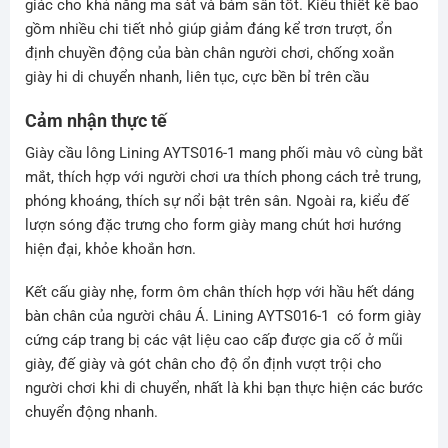
giác cho khả năng ma sát và bám sân tốt. Kiểu thiết kế bao
gồm nhiều chi tiết nhỏ giúp giảm đáng kể trơn trượt, ổn
định chuyền động của bàn chân người chơi, chống xoắn
giày hi di chuyển nhanh, liên tục, cực bền bỉ trên cầu
Cảm nhận thực tế
Giày cầu lông Lining AYTS016-1 mang phối màu vô cùng bắt
mắt, thích hợp với người chơi ưa thích phong cách trẻ trung,
phóng khoáng, thích sự nổi bật trên sân. Ngoài ra, kiểu đế
lượn sóng đặc trưng cho form giày mang chút hơi hướng
hiện đại, khỏe khoắn hơn.
Kết cấu giày nhẹ, form ôm chân thích hợp với hầu hết dáng
bàn chân của người châu Á. Lining AYTS016-1 có form giày
cứng cáp trang bị các vật liệu cao cấp được gia cố ở mũi
giày, đế giày và gót chân cho độ ổn định vượt trội cho
người chơi khi di chuyển, nhất là khi bạn thực hiện các bước
chuyển động nhanh.