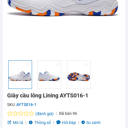
Giày cầu lông Lining AYTS016-1
SKU:
AYTS016-1
Đã bán
96
(đánh giá)
Được
Mô tả
Thông số
Hỏi Đáp
So sánh
xếp