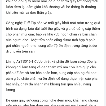
khí cho đôi giày mềm mại, cố định form giày tốt đồng thời
luôn đem lại cảm giác khô thoáng với hệ thống lỗ thoáng
khí trên mũi và dọc thân giày.
Công nghệ Tuff Tip bảo vệ mũi giày khỏi mài mòn trong quá
trình sử dụng, kéo dài tuổi thọ giày và gia cố cứng cáp thêm
cho phần mũi giày, bảo vệ khu vực ngón chân và bàn chân
của người chơi. Một tấm chắn cũng được tích hợp ở phía
gót chân người chơi cung cấp độ ổn định trong từng bước
di chuyển trên sân.
Lining AYTS016-1 được thiết kế phần đế lượn sóng độc lạ,
không chỉ làm tăng vẻ đẹp thẩm mỹ mà còn làm giúp cho
phần đế êm và ôm bàn chân hơn, cung cấp cho người chơi
cảm giác chắc chắn và ổn định, dễ dàng thực hiện các pha
bật nhảy, chạy đà nhanh mà không tốn quá nhiều năng
lượng.
Đế giữa giày sử dụng công nghệ đệm mới, khả năng chống
sốc tốt ưu cho lớp đệm êm, đúng với cái tên Sound Wave