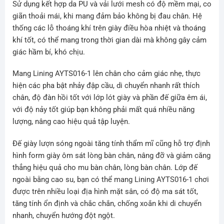
Sử dụng kết hợp da PU và vải lưới mesh có độ mềm mại, co
giãn thoải mái, khi mang đảm bảo không bị đau chân. Hệ
thống các lỗ thoáng khí trên giày điều hòa nhiệt và thoáng
khí tốt, có thể mang trong thời gian dài mà không gây cảm
giác hầm bí, khó chịu.
Mang Lining AYTS016-1 lên chân cho cảm giác nhẹ, thực
hiện các pha bật nhảy đập cầu, di chuyển nhanh rất thích
chân, độ đàn hồi tốt với lớp lót giày và phần đế giữa êm ái,
với độ nảy tốt giúp bạn không phải mất quá nhiều năng
lượng, nâng cao hiệu quả tập luyện.
Đế giày lượn sóng ngoài tăng tính thẩm mĩ cũng hỗ trợ định
hình form giày ôm sát lòng bàn chân, nâng đỡ và giảm căng
thẳng hiệu quả cho mu bàn chân, lòng bàn chân. Lớp đế
ngoài bằng cao su, bạn có thể mang Lining AYTS016-1 chơi
được trên nhiều loại địa hình mặt sân, có độ ma sát tốt,
tăng tính ổn định và chắc chắn, chống xoắn khi di chuyển
nhanh, chuyển hướng đột ngột.