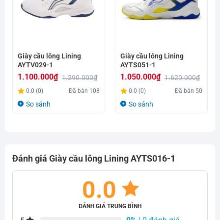
Giày cầu lông Lining
Giày cầu lông Lining
AYTV029-1
AYTS051-1
1.100.000
₫
1.050.000
₫
1.290.000
₫
1.620.000
₫
Giá
Giá
Giá
Giá
0.0 (0)
Đã bán
108
0.0 (0)
Đã bán
50
gốc
hiện
gốc
hiện
So sánh
So sánh
là:
tại
là:
tại
1.290.000₫.
là:
1.620.000₫.
là:
1.100.000₫.
1.050.000₫.
Đánh giá Giày cầu lông Lining AYTS016-1
0.0
ĐÁNH GIÁ TRUNG BÌNH