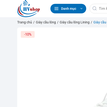
Bỏ
Tìm
qua
Danh mục
kiếm:
nội
dung
Trang chủ
/
Giày cầu lông
/
Giày cầu lông Lining
/
Giày cầu
-10%