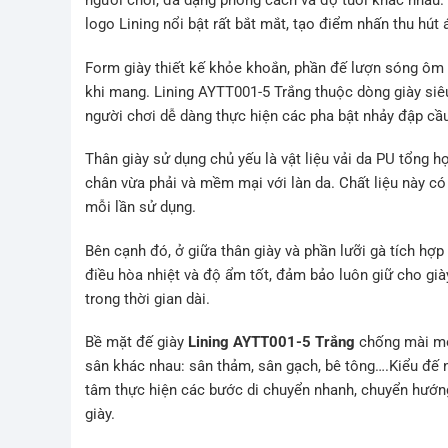
người chơi, đa dạng phong cách và độ tuổi khác nhau. S
logo Lining nổi bật rất bắt mắt, tạo điểm nhấn thu hút 
Form giày thiết kế khỏe khoắn, phần đế lượn sóng ôm 
khi mang. Lining AYTT001-5 Trắng thuộc dòng giày siêu
người chơi dễ dàng thực hiện các pha bật nhảy đập cầ
Thân giày sử dụng chủ yếu là vật liệu vải da PU tổng 
chân vừa phải và mềm mại với làn da. Chất liệu này có
mỗi lần sử dụng.
Bên cạnh đó, ở giữa thân giày và phần lưỡi gà tích hợp
điều hòa nhiệt và độ ẩm tốt, đảm bảo luôn giữ cho già
trong thời gian dài.
Bề mặt đế giày
Lining AYTT001-5 Trắng
chống mài mòn
sân khác nhau: sân thảm, sân gạch, bê tông….Kiểu đế n
tâm thực hiện các bước di chuyển nhanh, chuyển hướng
giày.