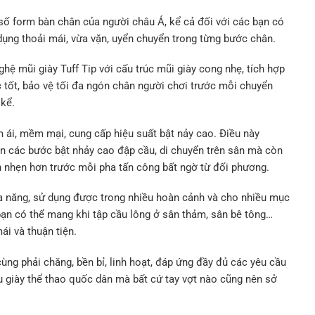
 số form bàn chân của người châu Á, kể cả đối với các bạn có
dụng thoải mái, vừa vặn, uyển chuyển trong từng bước chân.
hệ mũi giày Tuff Tip với cấu trúc mũi giày cong nhẹ, tích hợp
ực tốt, bảo vệ tối đa ngón chân người chơi trước mỗi chuyển
 kể.
 ái, mềm mại, cung cấp hiệu suất bật nảy cao. Điều này
ện các bước bật nhảy cao đập cầu, di chuyển trên sân mà còn
h nhẹn hơn trước mỗi pha tấn công bất ngờ từ đối phương.
đa năng, sử dụng được trong nhiều hoàn cảnh và cho nhiều mục
bạn có thể mang khi tập cầu lông ở sân thảm, sân bê tông…
ái và thuận tiện.
ùng phải chăng, bền bỉ, linh hoạt, đáp ứng đầy đủ các yêu cầu
 giày thể thao quốc dân mà bất cứ tay vợt nào cũng nên sở