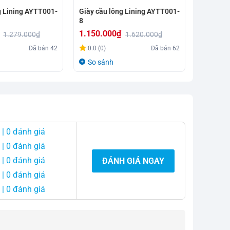
g Lining AYTT001-
Giày cầu lông Lining AYTT001-
Giày cầu
8
2 trắng 
1.150.000
₫
1.180.
1.279.000
₫
1.620.000
₫
Giá
Giá
Giá
Giá
Đã bán
42
0.0 (0)
Đã bán
62
0.0 (0)
gốc
hiện
gốc
hiện
So sánh
So sá
là:
tại
là:
tại
1.620.000₫.
là:
1.700.0
là:
1.150.000₫.
1.180.0
| 0 đánh giá
| 0 đánh giá
| 0 đánh giá
ĐÁNH GIÁ NGAY
| 0 đánh giá
| 0 đánh giá