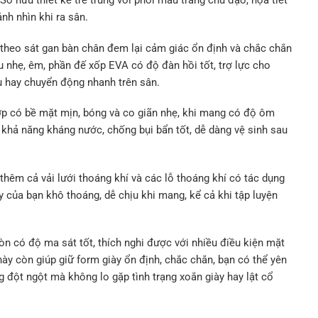
ở hữu thiết kế trẻ trung với phối màu trắng chủ đạo, họa tiết
ánh nhìn khi ra sân.
theo sát gan bàn chân đem lại cảm giác ổn định và chắc chắn
 nhẹ, êm, phần đế xốp EVA có độ đàn hồi tốt, trợ lực cho
u hay chuyển động nhanh trên sân.
hợp có bề mặt mịn, bóng và co giãn nhẹ, khi mang có độ ôm
 khả năng kháng nước, chống bụi bẩn tốt, dễ dàng vệ sinh sau
 thêm cả vải lưới thoáng khí và các lỗ thoáng khí có tác dụng
y của bạn khô thoáng, dễ chịu khi mang, kể cả khi tập luyện
 có độ ma sát tốt, thích nghi được với nhiều điều kiện mặt
ày còn giúp giữ form giày ổn định, chắc chắn, bạn có thể yên
 đột ngột mà không lo gặp tình trạng xoắn giày hay lật cổ