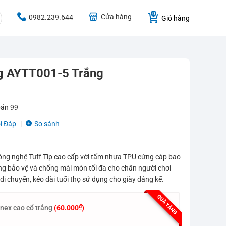
Cửa hàng
0982.239.644
Giỏ hàng
ng AYTT001-5 Trắng
bán
99
i Đáp
So sánh
ông nghệ Tuff Tip cao cấp với tấm nhựa TPU cứng cáp bao
ng bảo vệ và chống mài mòn tối đa cho chân người chơi
di chuyển, kéo dài tuổi thọ sử dụng cho giày đáng kể.
QUÀ TẶNG
₫
onex cao cổ trắng
(
60.000
)