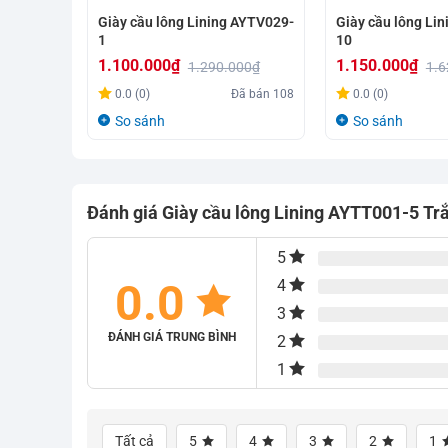
Giày cầu lông Lining AYTV029-
Giày cầu lông Li
1
10
1.100.000
₫
1.150.000
₫
1.290.000
₫
1.6
Giá
Giá
Giá
Giá
0.0 (0)
Đã bán
108
0.0 (0)
gốc
hiện
gốc
hiện
So sánh
So sánh
là:
tại
là:
tại
1.290.000₫.
là:
1.620.000₫.
là:
1.100.000₫.
1.150.000₫.
Đánh giá Giày cầu lông Lining AYTT001-5 Tr
5
0.0
4
3
ĐÁNH GIÁ TRUNG BÌNH
2
1
Tất cả
5
4
3
2
1