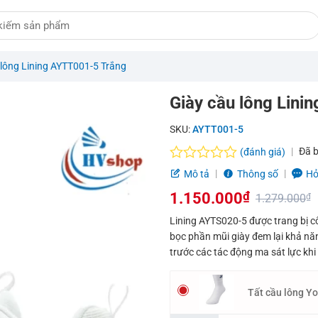
 lông Lining AYTT001-5 Trắng
Giày cầu lông Lini
SKU:
AYTT001-5
Đã 
(đánh giá)
Được
Mô tả
Thông số
Hỏ
xếp
1.150.000
₫
hạng
1.279.000
₫
0.0
Giá
Giá
Lining AYTS020-5 được trang bị c
5
bọc phần mũi giày đem lại khả nă
sao
gốc
hiện
trước các tác động ma sát lực khi 
là:
tại
1.279.000₫.
là:
Tất cầu lông Y
1.150.000₫.