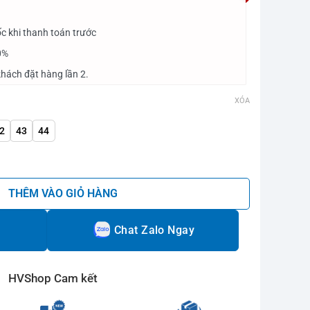
c khi thanh toán trước
0%
hách đặt hàng lần 2.
XÓA
2
43
44
Trắng số lượng
THÊM VÀO GIỎ HÀNG
Chat Zalo Ngay
HVShop Cam kết