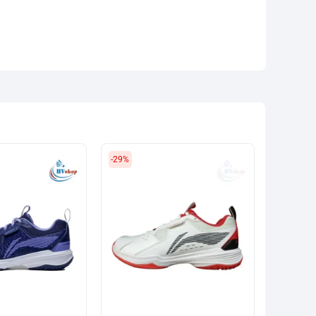
-29%
-31%