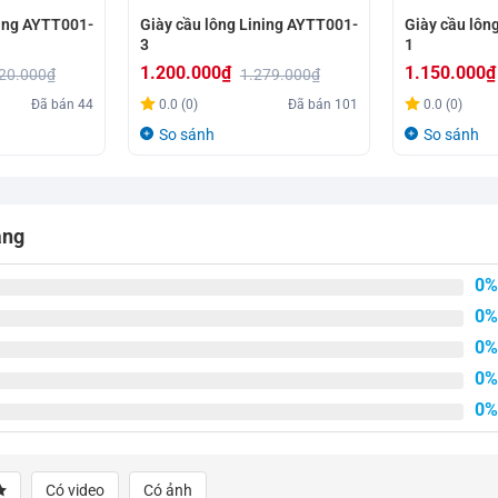
ning AYTT001-
Giày cầu lông Lining AYTT001-
Giày cầu lôn
3
1
1.200.000
₫
1.150.000
₫
20.000
₫
1.279.000
₫
Giá
Giá
Giá
Giá
Đã bán
44
0.0 (0)
Đã bán
101
0.0 (0)
gốc
hiện
gốc
hiện
So sánh
So sánh
là:
tại
là:
tại
1.279.000₫.
là:
1.279.000₫.
là:
1.200.000₫.
1.150.000₫.
ắng
0%
0%
0%
0%
0%
Có video
Có ảnh