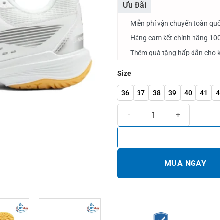
Ưu Đãi
Miễn phí vận chuyển toàn quố
Hàng cam kết chính hãng 10
Thêm quà tặng hấp dẫn cho k
Size
36
37
38
39
40
41
4
Giày cầu lông Lining AYTT001-5 
MUA NGAY