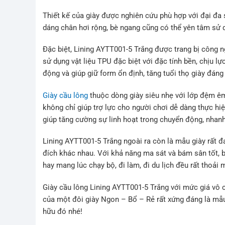
Thiết kế của giày được nghiên cứu phù hợp với đại đa
dáng chân hơi rộng, bè ngang cũng có thể yên tâm sử 
Đặc biệt, Lining AYTT001-5 Trắng được trang bị công ng
sử dụng vật liệu TPU đặc biệt với đặc tính bền, chịu l
động và giúp giữ form ổn định, tăng tuổi thọ giày đáng
Giày cầu lông
thuộc dòng giày siêu nhẹ với lớp đệm êm
không chỉ giúp trợ lực cho người chơi dễ dàng thực hi
giúp tăng cường sự linh hoạt trong chuyển động, nhan
Lining AYTT001-5 Trắng ngoài ra còn là mẫu giày rất 
đích khác nhau. Với khả năng ma sát và bám sân tốt, 
hay mang lúc chạy bộ, đi làm, đi du lịch đều rất thoải m
Giày cầu lông Lining AYTT001-5 Trắng với mức giá vô c
của một đôi giày Ngon – Bổ – Rẻ rất xứng đáng là mẫu
hữu đó nhé!