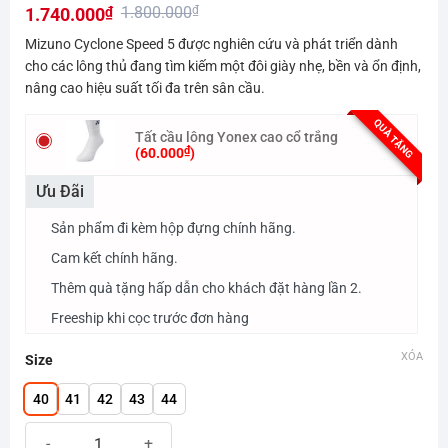
1.800.000
₫
1.740.000
₫
hạng
0.0
Giá
Giá
Mizuno Cyclone Speed 5 được nghiên cứu và phát triển dành
5
gốc
hiện
cho các lông thủ đang tìm kiếm một đôi giày nhẹ, bền và ổn định,
sao
nâng cao hiệu suất tối đa trên sân cầu.
là:
tại
1.800.000₫.
là:
QUÀ TẶNG
Tất cầu lông Yonex cao cổ trắng
1.740.000₫.
₫
(
60.000
)
Ưu Đãi
Sản phẩm đi kèm hộp đựng chính hãng.
Cam kết chính hãng.
Thêm quà tặng hấp dẫn cho khách đặt hàng lần 2.
Freeship khi cọc trước đơn hàng
XÓA
Size
40
41
42
43
44
Giày cầu lông Mizuno Cyclone Speed 5 số lượng