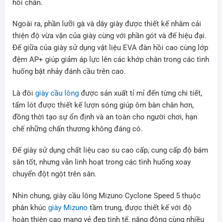
hôi chân.
Ngoài ra, phần lưỡi gà và dây giày được thiết kế nhằm cải
thiện độ vừa vặn của giày cùng với phần gót và đế hiệu đại.
Đế giữa của giày sử dụng vật liệu EVA đàn hồi cao cùng lớp
đệm AP+ giúp giảm áp lực lên các khớp chân trong các tình
huống bật nhảy đánh cầu trên cao.
Là đôi
giày cầu lông
được sản xuất tỉ mỉ đến từng chi tiết,
tấm lót được thiết kế lượn sóng giúp ôm bàn chân hơn,
đồng thời tạo sự ổn định và an toàn cho người chơi, hạn
chế những chấn thương không đáng có.
Đế giày sử dụng chất liệu cao su cao cấp, cung cấp độ bám
sân tốt, nhưng vẫn linh hoạt trong các tình huống xoay
chuyển đột ngột trên sân.
Nhìn chung, giày cầu lông Mizuno Cyclone Speed 5 thuộc
phân khúc
giày Mizuno
tầm trung, được thiết kế với độ
hoàn thiện cao mang vẻ đẹp tinh tế, năng động cùng nhiều