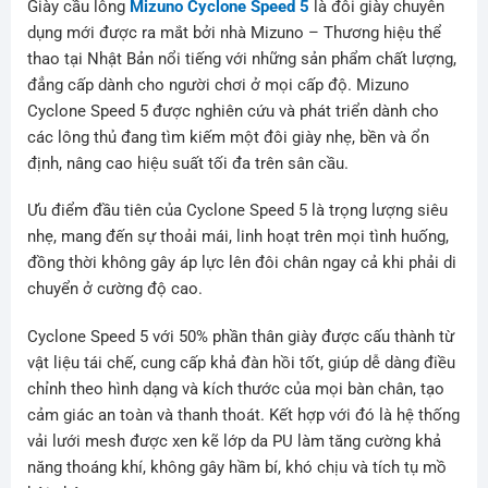
Giày cầu lông
Mizuno Cyclone Speed 5
là đôi giày chuyên
dụng mới được ra mắt bởi nhà Mizuno – Thương hiệu thể
thao tại Nhật Bản nổi tiếng với những sản phẩm chất lượng,
đẳng cấp dành cho người chơi ở mọi cấp độ. Mizuno
Cyclone Speed 5 được nghiên cứu và phát triển dành cho
các lông thủ đang tìm kiếm một đôi giày nhẹ, bền và ổn
định, nâng cao hiệu suất tối đa trên sân cầu.
Ưu điểm đầu tiên của Cyclone Speed 5 là trọng lượng siêu
nhẹ, mang đến sự thoải mái, linh hoạt trên mọi tình huống,
đồng thời không gây áp lực lên đôi chân ngay cả khi phải di
chuyển ở cường độ cao.
Cyclone Speed 5 với 50% phần thân giày được cấu thành từ
vật liệu tái chế, cung cấp khả đàn hồi tốt, giúp dễ dàng điều
chỉnh theo hình dạng và kích thước của mọi bàn chân, tạo
cảm giác an toàn và thanh thoát. Kết hợp với đó là hệ thống
vải lưới mesh được xen kẽ lớp da PU làm tăng cường khả
năng thoáng khí, không gây hầm bí, khó chịu và tích tụ mồ