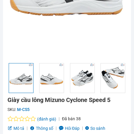
Giày cầu lông Mizuno Cyclone Speed 5
SKU:
M-CS5
Đã bán
38
(đánh giá)
Được
Mô tả
Thông số
Hỏi Đáp
So sánh
xếp