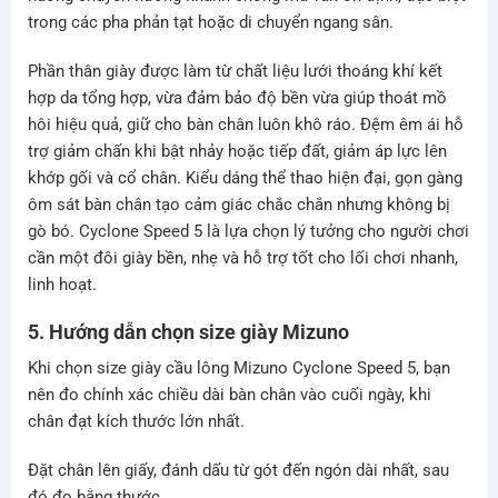
trong các pha phản tạt hoặc di chuyển ngang sân.
Phần thân giày được làm từ chất liệu lưới thoáng khí kết
hợp da tổng hợp, vừa đảm bảo độ bền vừa giúp thoát mồ
hôi hiệu quả, giữ cho bàn chân luôn khô ráo. Đệm êm ái hỗ
trợ giảm chấn khi bật nhảy hoặc tiếp đất, giảm áp lực lên
khớp gối và cổ chân. Kiểu dáng thể thao hiện đại, gọn gàng
ôm sát bàn chân tạo cảm giác chắc chắn nhưng không bị
gò bó. Cyclone Speed 5 là lựa chọn lý tưởng cho người chơi
cần một đôi giày bền, nhẹ và hỗ trợ tốt cho lối chơi nhanh,
linh hoạt.
5. Hướng dẫn chọn size giày Mizuno
Khi chọn size giày cầu lông Mizuno Cyclone Speed 5, bạn
nên đo chính xác chiều dài bàn chân vào cuối ngày, khi
chân đạt kích thước lớn nhất.
Đặt chân lên giấy, đánh dấu từ gót đến ngón dài nhất, sau
đó đo bằng thước.