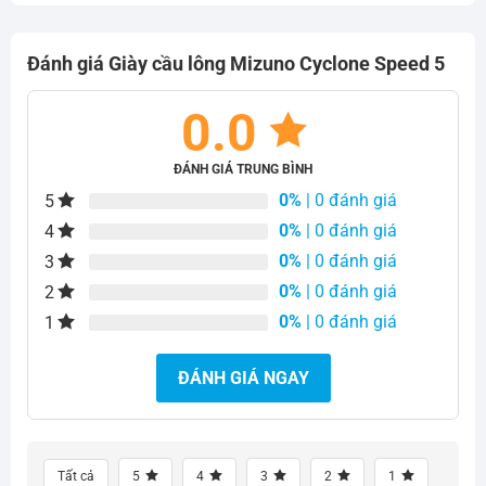
2.800.000₫.
2.150.000₫
đến
Đánh giá Giày cầu lông Mizuno Cyclone Speed 5
2.350.000₫
0.0
ĐÁNH GIÁ TRUNG BÌNH
0%
| 0 đánh giá
5
0%
| 0 đánh giá
4
0%
| 0 đánh giá
3
0%
| 0 đánh giá
2
0%
| 0 đánh giá
1
ĐÁNH GIÁ NGAY
Tất cả
5
4
3
2
1