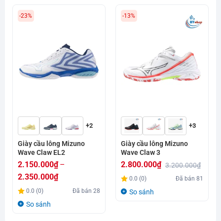
-23%
-13%
+2
+3
Giày cầu lông Mizuno
Giày cầu lông Mizuno
Wave Claw EL2
Wave Claw 3
2.150.000
₫
–
2.800.000
₫
3.200.000
₫
Giá
Giá
2.350.000
₫
0.0 (0)
Đã bán
81
gốc
hiện
Khoảng
0.0 (0)
Đã bán
28
So sánh
là:
tại
giá:
So sánh
3.200.000₫.
là:
từ