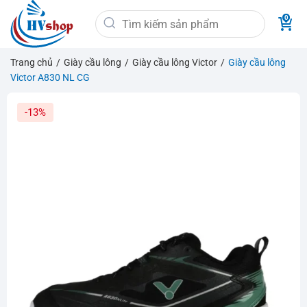
Bỏ
Tìm
qua
kiếm:
nội
dung
Trang chủ
/
Giày cầu lông
/
Giày cầu lông Victor
/
Giày cầu lông
Victor A830 NL CG
-13%