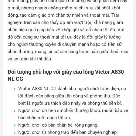
mới mang, giày cho cảm giác hơi cứng và có phần đệm dày
ở mũi, nhưng nhanh chóng mềm ra chỉ sau vài phút khởi
động, tạo cảm giác ôm chân tự nhiên và thoải mái. Trải
nghiệm trên sân cho thấy độ êm vượt trội, khả năng giảm
chấn hiệu quả giúp bảo vệ khớp gối và cổ chân tối đa. Với
độ bền cùng sự thoải mái tối ưu đây là đôi giày lý tưởng
cho người thường xuyên di chuyển mạnh hoặc có tiền sử
chấn thương, mang lại sự cân bằng hoàn hảo giữa thoải mái
và an toàn khi thi đấu.
Đối tượng phù hợp với giày cầu lông Victor A830
NL CG
Victor A830 NL CG dành cho người chơi toàn diện, có
lối đánh cân bằng giữa tấn công và phòng thủ. Đặc
biệt là người ưa thích đập nhảy và phòng thủ bền bỉ.
Người chơi có tiền sử chấn thương khớp, muốn bảo vệ
bàn chân một cách tối ưu.
Người chơi có bàn chân bè, rộng ngang.
Người chơi từ phong trào đến bán chuyên nghiệp.