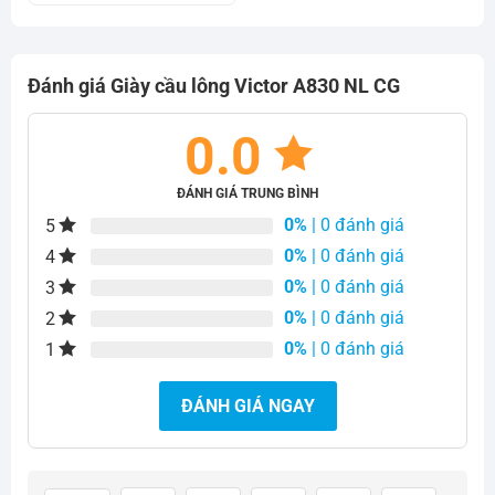
2.300.000₫.
là:
tại
2.350.000₫.
là:
2.220.000₫.
Đánh giá Giày cầu lông Victor A830 NL CG
0.0
ĐÁNH GIÁ TRUNG BÌNH
0%
| 0 đánh giá
5
0%
| 0 đánh giá
4
0%
| 0 đánh giá
3
0%
| 0 đánh giá
2
0%
| 0 đánh giá
1
ĐÁNH GIÁ NGAY