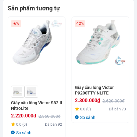
Sản phẩm tương tự
-6%
-12%
Giày cầu lông Victor
P9200TTY NLITE
2.300.000
₫
2.620.000
₫
Giày cầu lông Victor S82III
Giá
Giá
NitroLite
0.0 (0)
Đã bán
73
gốc
hiện
2.220.000
₫
2.350.000
₫
So sánh
là:
tại
Giá
Giá
0.0 (0)
Đã bán
92
2.620.000₫.
là:
gốc
hiện
So sánh