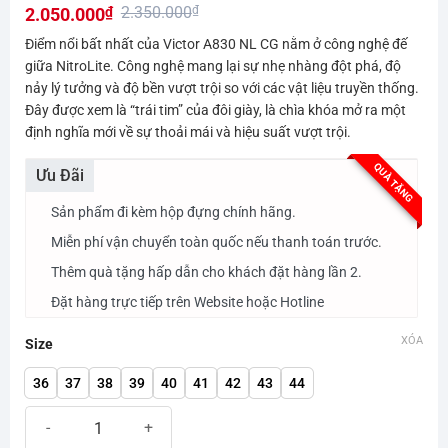
2.350.000
₫
2.050.000
₫
hạng
0.0
Giá
Giá
Điểm nổi bất nhất của Victor A830 NL CG nằm ở công nghệ đế
5
gốc
hiện
giữa NitroLite. Công nghệ mang lại sự nhẹ nhàng đột phá, độ
sao
nảy lý tưởng và độ bền vượt trội so với các vật liệu truyền thống.
là:
tại
Đây được xem là “trái tim” của đôi giày, là chìa khóa mở ra một
2.350.000₫.
là:
định nghĩa mới về sự thoải mái và hiệu suất vượt trội.
2.050.000₫.
QUÀ TẶNG
Ưu Đãi
Sản phẩm đi kèm hộp đựng chính hãng.
Miễn phí vận chuyển toàn quốc nếu thanh toán trước.
Thêm quà tặng hấp dẫn cho khách đặt hàng lần 2.
Đặt hàng trực tiếp trên Website hoặc Hotline
XÓA
Size
36
37
38
39
40
41
42
43
44
Giày cầu lông Victor A830 NL CG số lượng