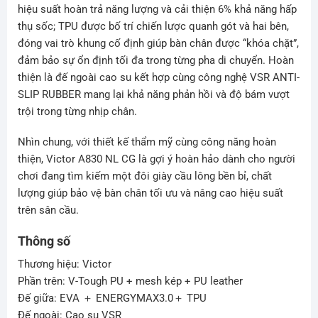
hiệu suất hoàn trả năng lượng và cải thiện 6% khả năng hấp
thụ sốc; TPU được bố trí chiến lược quanh gót và hai bên,
đóng vai trò khung cố định giúp bàn chân được “khóa chặt”,
đảm bảo sự ổn định tối đa trong từng pha di chuyển. Hoàn
thiện là đế ngoài cao su kết hợp cùng công nghệ VSR ANTI-
SLIP RUBBER mang lại khả năng phản hồi và độ bám vượt
trội trong từng nhịp chân.
Nhìn chung, với thiết kế thẩm mỹ cùng công năng hoàn
thiện, Victor A830 NL CG là gợi ý hoàn hảo dành cho người
chơi đang tìm kiếm một đôi giày cầu lông bền bỉ, chất
lượng giúp bảo vệ bàn chân tối ưu và nâng cao hiệu suất
trên sân cầu.
Thông số
Thương hiệu: Victor
Phần trên: V-Tough PU + mesh kép + PU leather
Đế giữa: EVA ＋ ENERGYMAX3.0＋ TPU
Đế ngoài: Cao su VSR