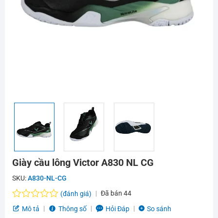
Giày cầu lông Victor A830 NL CG
SKU:
A830-NL-CG
Đã bán
44
(đánh giá)
Được
Mô tả
Thông số
Hỏi Đáp
So sánh
xếp