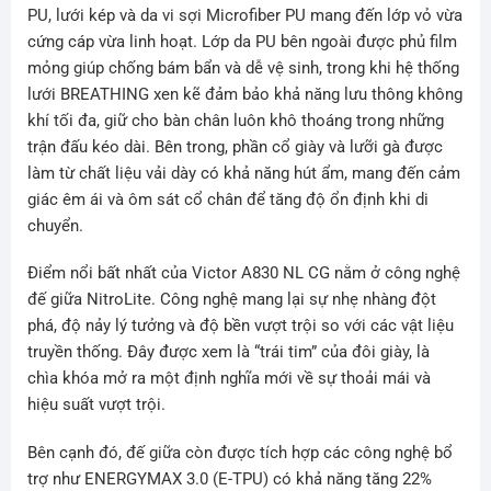
PU, lưới kép và da vi sợi Microfiber PU mang đến lớp vỏ vừa
cứng cáp vừa linh hoạt. Lớp da PU bên ngoài được phủ film
mỏng giúp chống bám bẩn và dễ vệ sinh, trong khi hệ thống
lưới BREATHING xen kẽ đảm bảo khả năng lưu thông không
khí tối đa, giữ cho bàn chân luôn khô thoáng trong những
trận đấu kéo dài. Bên trong, phần cổ giày và lưỡi gà được
làm từ chất liệu vải dày có khả năng hút ẩm, mang đến cảm
giác êm ái và ôm sát cổ chân để tăng độ ổn định khi di
chuyển.
Điểm nổi bất nhất của Victor A830 NL CG nằm ở công nghệ
đế giữa NitroLite. Công nghệ mang lại sự nhẹ nhàng đột
phá, độ nảy lý tưởng và độ bền vượt trội so với các vật liệu
truyền thống. Đây được xem là “trái tim” của đôi giày, là
chìa khóa mở ra một định nghĩa mới về sự thoải mái và
hiệu suất vượt trội.
Bên cạnh đó, đế giữa còn được tích hợp các công nghệ bổ
trợ như ENERGYMAX 3.0 (E-TPU) có khả năng tăng 22%