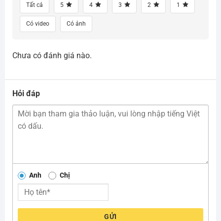
Tất cả
5
4
3
2
1
Có video
Có ảnh
Chưa có đánh giá nào.
Hỏi đáp
Anh
Chị
GỬI