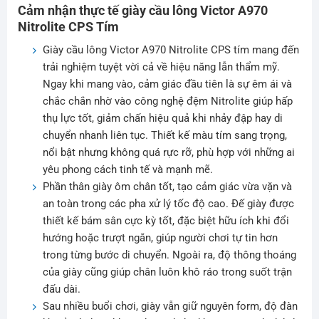
Cảm nhận thực tế giày cầu lông Victor A970
Nitrolite CPS Tím
Giày cầu lông Victor A970 Nitrolite CPS tím mang đến
trải nghiệm tuyệt vời cả về hiệu năng lẫn thẩm mỹ.
Ngay khi mang vào, cảm giác đầu tiên là sự êm ái và
chắc chắn nhờ vào công nghệ đệm Nitrolite giúp hấp
thụ lực tốt, giảm chấn hiệu quả khi nhảy đập hay di
chuyển nhanh liên tục. Thiết kế màu tím sang trọng,
nổi bật nhưng không quá rực rỡ, phù hợp với những ai
yêu phong cách tinh tế và mạnh mẽ.
Phần thân giày ôm chân tốt, tạo cảm giác vừa vặn và
an toàn trong các pha xử lý tốc độ cao. Đế giày được
thiết kế bám sân cực kỳ tốt, đặc biệt hữu ích khi đổi
hướng hoặc trượt ngắn, giúp người chơi tự tin hơn
trong từng bước di chuyển. Ngoài ra, độ thông thoáng
của giày cũng giúp chân luôn khô ráo trong suốt trận
đấu dài.
Sau nhiều buổi chơi, giày vẫn giữ nguyên form, độ đàn