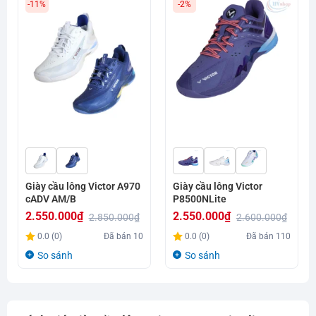
-11%
-2%
Giày cầu lông Victor A970
Giày cầu lông Victor
cADV AM/B
P8500NLite
2.550.000
₫
2.550.000
₫
2.850.000
₫
2.600.000
₫
Giá
Giá
Giá
Giá
0.0 (0)
Đã bán
10
0.0 (0)
Đã bán
110
gốc
hiện
gốc
hiện
So sánh
So sánh
là:
tại
là:
tại
2.850.000₫.
là:
2.600.000₫.
là:
2.550.000₫.
2.550.000₫.