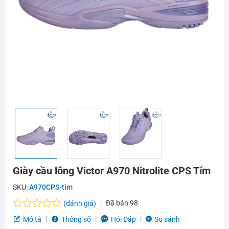
Giày cầu lông Victor A970 Nitrolite CPS Tím
SKU:
A970CPS-tim
Đã bán
98
(đánh giá)
Được
Mô tả
Thông số
Hỏi Đáp
So sánh
xếp