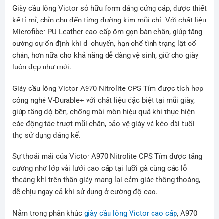
Giày cầu lông Victor sở hữu form dáng cứng cáp, được thiết
kế tỉ mỉ, chỉn chu đến từng đường kim mũi chỉ. Với chất liệu
Microfiber PU Leather cao cấp ôm gọn bàn chân, giúp tăng
cường sự ổn định khi di chuyển, hạn chế tình trạng lật cổ
chân, hơn nữa cho khả năng dễ dàng vệ sinh, giữ cho giày
luôn đẹp như mới.
Giày cầu lông Victor A970 Nitrolite CPS Tím được tích hợp
công nghệ V-Durable+ với chất liệu đặc biệt tại mũi giày,
giúp tăng độ bền, chống mài mòn hiệu quả khi thực hiện
các động tác trượt mũi chân, bảo vệ giày và kéo dài tuổi
thọ sử dụng đáng kể.
Sự thoải mái của Victor A970 Nitrolite CPS Tím được tăng
cường nhờ lớp vải lưới cao cấp tại lưỡi gà cùng các lỗ
thoáng khí trên thân giày mang lại cảm giác thông thoáng,
dễ chịu ngay cả khi sử dụng ở cường độ cao.
Nằm trong phân khúc
giày cầu lông Victor cao cấp
, A970