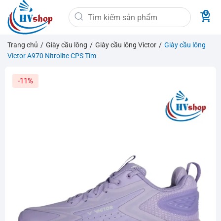
Bỏ
Tìm
qua
kiếm:
nội
dung
Trang chủ
/
Giày cầu lông
/
Giày cầu lông Victor
/
Giày cầu lông
Victor A970 Nitrolite CPS Tím
-11%