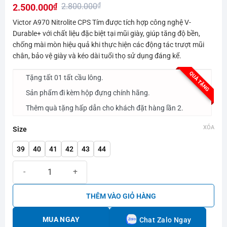
2.800.000
₫
2.500.000
₫
hạng
0.0
Giá
Giá
Victor A970 Nitrolite CPS Tím được tích hợp công nghệ V-
5
gốc
hiện
Durable+ với chất liệu đặc biệt tại mũi giày, giúp tăng độ bền,
sao
chống mài mòn hiệu quả khi thực hiện các động tác trượt mũi
là:
tại
chân, bảo vệ giày và kéo dài tuổi thọ sử dụng đáng kể.
2.800.000₫.
là:
2.500.000₫.
QUÀ TẶNG
Tặng tất 01 tất cầu lông.
Sản phẩm đi kèm hộp đựng chính hãng.
Thêm quà tặng hấp dẫn cho khách đặt hàng lần 2.
XÓA
Size
39
40
41
42
43
44
Giày cầu lông Victor A970 Nitrolite CPS Tím số lượng
THÊM VÀO GIỎ HÀNG
MUA NGAY
Chat Zalo Ngay