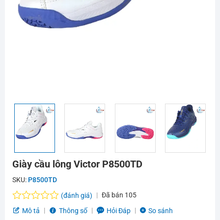
Giày cầu lông Victor P8500TD
SKU:
P8500TD
Đã bán
105
(đánh giá)
Được
Mô tả
Thông số
Hỏi Đáp
So sánh
xếp