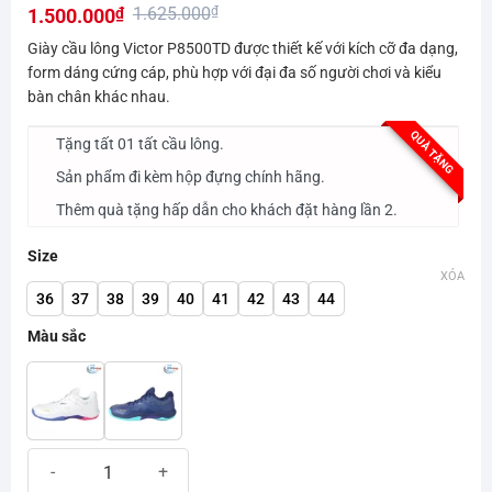
1.625.000
₫
1.500.000
₫
hạng
0.0
Giá
Giá
Giày cầu lông Victor P8500TD được thiết kế với kích cỡ đa dạng,
5
gốc
hiện
form dáng cứng cáp, phù hợp với đại đa số người chơi và kiểu
sao
bàn chân khác nhau.
là:
tại
1.625.000₫.
là:
QUÀ TẶNG
Tặng tất 01 tất cầu lông.
1.500.000₫.
Sản phẩm đi kèm hộp đựng chính hãng.
Thêm quà tặng hấp dẫn cho khách đặt hàng lần 2.
Size
XÓA
36
37
38
39
40
41
42
43
44
Màu sắc
Giày cầu lông Victor P8500TD số lượng