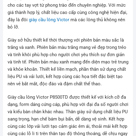
cho các tay vợt từ phong trào đến chuyên nghiệp. Với mức
giá thành hợp lý, chất liệu cao cấp cùng công nghệ hiện đại,
đây là đôi
giày cầu lông Victor
mà các lông thủ không nên
bỏ lỡ.
Giày sở hữu thiết kế thời thượng với phiên bản màu sắc là
trắng và xanh. Phiên bản màu trắng mang vẻ đẹp trong trẻo
và tinh khôi phù hợp cho người chơi yêu thích sự đơn giản
và tinh tế. Phiên bản màu xanh mang đến diện mạo trẻ trung
và khỏe khoắn. Thiết kế liền mạch, phần thân sử dụng chất
liệu PU và vải lưới, kết hợp cùng các họa tiết đặc biệt tạo
nên vẻ bắt mắt, độc đáo và đậm chất thể thao.
Giày cầu lông Victor P8500TD được thiết kế với kích cỡ đa
dạng, form dáng cứng cáp, phù hợp với đại đa số người chơi
và kiểu bàn chân khác nhau. Thân giày sử dụng chất liệu PU
sang trọng, hạn chế bám bụi bẩn, dễ dàng vệ sinh. Kết hợp
cùng các lớp vải lưới tạo cảm giác êm ái, thoải mái kết hợp
cùng các lỗ li ti trên thân tạo độ thông thoáng, dễ chịu ngay