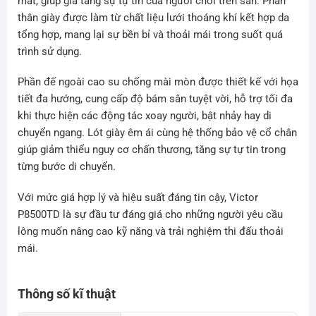
mắt, giúp gia tăng sự tự tin của người chơi trên sân. Phần
thân giày được làm từ chất liệu lưới thoáng khí kết hợp da
tổng hợp, mang lại sự bền bỉ và thoải mái trong suốt quá
trình sử dụng.
Phần đế ngoài cao su chống mài mòn được thiết kế với họa
tiết đa hướng, cung cấp độ bám sân tuyệt vời, hỗ trợ tối đa
khi thực hiện các động tác xoay người, bật nhảy hay di
chuyển ngang. Lót giày êm ái cùng hệ thống bảo vệ cổ chân
giúp giảm thiểu nguy cơ chấn thương, tăng sự tự tin trong
từng bước di chuyển.
Với mức giá hợp lý và hiệu suất đáng tin cậy, Victor
P8500TD là sự đầu tư đáng giá cho những người yêu cầu
lông muốn nâng cao kỹ năng và trải nghiệm thi đấu thoải
mái.
Thông số kĩ thuật