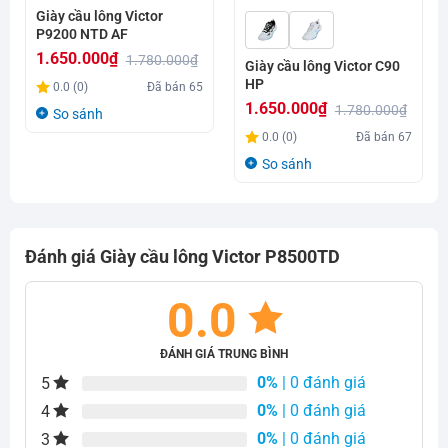
Giày cầu lông Victor
P9200 NTD AF
1.650.000
₫
1.780.000
₫
Giày cầu lông Victor C90
Giá
Giá
HP
0.0 (0)
Đã bán
65
gốc
hiện
1.650.000
₫
1.780.000
₫
So sánh
là:
tại
Giá
Giá
0.0 (0)
Đã bán
67
1.780.000₫.
là:
gốc
hiện
So sánh
1.650.000₫.
là:
tại
1.780.000₫.
là:
1.650.000₫.
Đánh giá Giày cầu lông Victor P8500TD
0.0
ĐÁNH GIÁ TRUNG BÌNH
0%
| 0 đánh giá
5
0%
| 0 đánh giá
4
0%
| 0 đánh giá
3