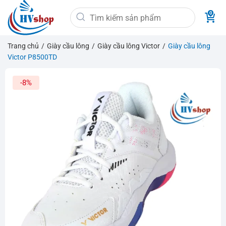
Bỏ
Tìm
qua
kiếm:
nội
dung
Trang chủ
/
Giày cầu lông
/
Giày cầu lông Victor
/
Giày cầu lông
Victor P8500TD
-8%