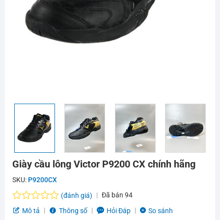
Giày cầu lông Victor P9200 CX chính hãng
SKU:
P9200CX
Đã bán
94
(đánh giá)
Được
Mô tả
Thông số
Hỏi Đáp
So sánh
xếp