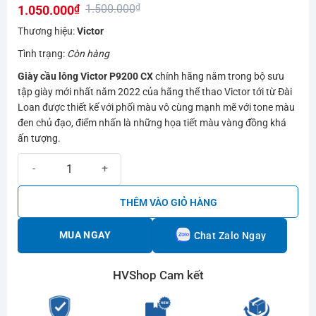
1.500.000
₫
1.050.000
₫
hạng
0.0
Giá
Giá
Thương hiệu:
Victor
5
gốc
hiện
sao
Tình trạng:
Còn hàng
là:
tại
Giày cầu lông Victor P9200 CX
chính hãng nằm trong bộ sưu
1.500.000₫.
là:
tập giày mới nhất năm 2022 của hãng thể thao Victor tới từ Đài
1.050.000₫.
Loan được thiết kế với phối màu vô cùng mạnh mẽ với tone màu
đen chủ đạo, điểm nhấn là những họa tiết màu vàng đồng khá
ấn tượng.
Giày cầu lông Victor P9200 CX chính hãng số lượng
THÊM VÀO GIỎ HÀNG
MUA NGAY
Chat Zalo Ngay
HVShop Cam kết