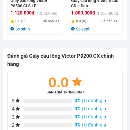
Giày cầu lông Victor
Giày cầu lông Victor A230
P8500 CLS LF
CD – Đen
1.120.000
₫
1.000.000
₫
1.380.000
₫
1.256.800
₫
Giá
Giá
Giá
Giá
0.0 (0)
Đã bán
93
0.0 (0)
Đã bán
118
gốc
hiện
gốc
hiện
So sánh
So sánh
là:
tại
là:
tại
1.380.000₫.
là:
1.256.800₫.
là:
1.120.000₫.
1.000.000₫.
Đánh giá Giày cầu lông Victor P9200 CX chính
hãng
0.0
ĐÁNH GIÁ TRUNG BÌNH
0%
| 0 đánh giá
5
0%
| 0 đánh giá
4
0%
| 0 đánh giá
3
0%
| 0 đánh giá
2