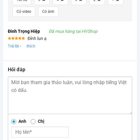
Có video
Có ảnh
Đinh Trọng Hiệp
Đã mua hàng tại HVShop
Đỉnh lun ạ
Được xếp
Trả lời
•
thích
hạng
5
5
sao
Hỏi đáp
Anh
Chị