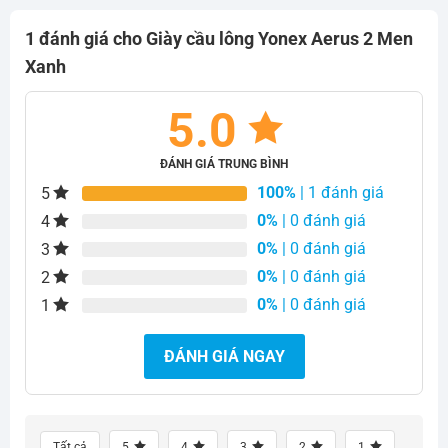
2.950.000₫.
1 đánh giá cho
Giày cầu lông Yonex Aerus 2 Men
Xanh
5.0
ĐÁNH GIÁ TRUNG BÌNH
100%
| 1 đánh giá
5
0%
| 0 đánh giá
4
0%
| 0 đánh giá
3
0%
| 0 đánh giá
2
0%
| 0 đánh giá
1
ĐÁNH GIÁ NGAY
Tất cả
5
4
3
2
1