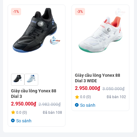
-1%
-3%
Giày cầu lông Yonex 88
Dial 3 WIDE
2.950.000
₫
3.050.000
₫
Giày cầu lông Yonex 88
Giá
Giá
Dial 3
0.0 (0)
Đã bán
102
gốc
hiện
2.950.000
₫
2.982.000
₫
So sánh
là:
tại
Giá
Giá
0.0 (0)
Đã bán
108
3.050.000₫.
là:
gốc
hiện
So sánh
2.950.000₫.
là:
tại
2.982.000₫.
là: