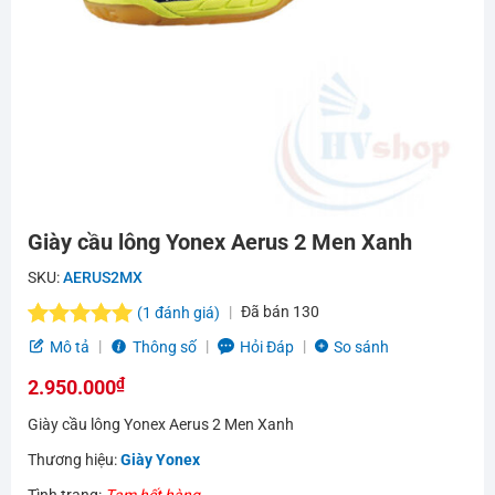
Giày cầu lông Yonex Aerus 2 Men Xanh
SKU:
AERUS2MX
Đã bán
130
(
1
đánh giá)
5.0
1
trên 5
Mô tả
Thông số
Hỏi Đáp
So sánh
dựa trên
₫
đánh giá
2.950.000
Giày cầu lông Yonex Aerus 2 Men Xanh
Thương hiệu:
Giày Yonex
Tình trạng:
Tạm hết hàng