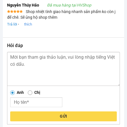
Nguyễn Thúy Hảo
Đã mua hàng tại HVShop
Shop nhiệt tình giao hàng nhanh sản phẩm ko còn j
Được xếp
để chê. Sẽ ủng hộ shop thêm
hạng
5
5
sao
Trả lời
•
thích
Hỏi đáp
Anh
Chị
GỬI