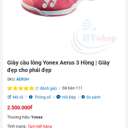
Giày cầu lông Yonex Aerus 3 Hồng | Giày
đẹp cho phái đẹp
SKU:
AER3H
Đã bán
111
(
1
đánh giá)
5.0
1
trên 5
Mô tả
Thông số
Hỏi Đáp
So sánh
dựa trên
₫
đánh giá
2.500.000
Thương hiệu:
Yonex
Tình trạng:
Tạm hết hàng