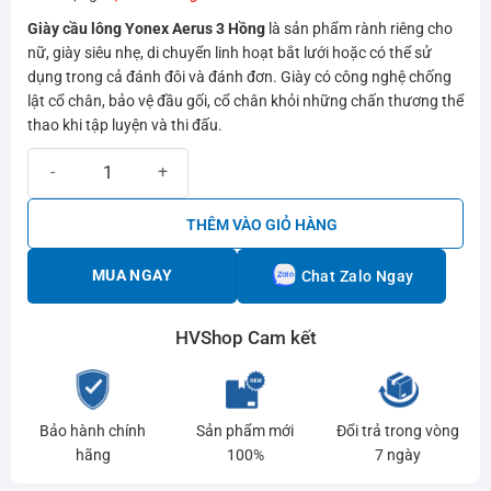
Giày cầu lông Yonex Aerus 3 Hồng
là sản phẩm rành riêng cho
nữ, giày siêu nhẹ, di chuyển linh hoạt bắt lưới hoặc có thể sử
dụng trong cả đánh đôi và đánh đơn. Giày có công nghệ chống
lật cổ chân, bảo vệ đầu gối, cổ chân khỏi những chấn thương thể
thao khi tập luyện và thi đấu.
Giày cầu lông Yonex Aerus 3 Hồng | Giày đẹp cho phái đẹp số lượn
THÊM VÀO GIỎ HÀNG
MUA NGAY
Chat Zalo Ngay
HVShop Cam kết
Bảo hành chính
Sản phẩm mới
Đổi trả trong vòng
hãng
100%
7 ngày