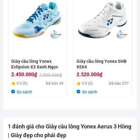
Giày cầu lông Yonex
Giày cầu lông Yonex SHB
Eclipsion X3 Xanh Ngọc
65X4
2.450.000
₫
2.520.000
₫
2.850.000
₫
Giá
Giá
0.0 (0)
Đã bán
39
0.0 (0)
Đã bán
257
gốc
hiện
So sánh
So sánh
là:
tại
2.850.000₫.
là:
2.450.000₫.
1 đánh giá cho
Giày cầu lông Yonex Aerus 3 Hồng
| Giày đẹp cho phái đẹp