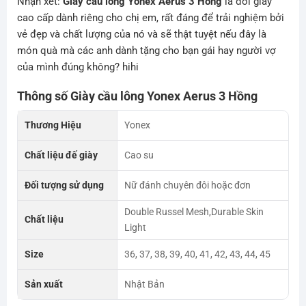
Nhận xét:
Giày cầu lông Yonex Aerus 3 Hồng
là đôi giày
cao cấp dành riêng cho chị em, rất đáng để trải nghiệm bởi
vẻ đẹp và chất lượng của nó và sẽ thật tuyệt nếu đây là
món quà mà các anh dành tặng cho bạn gái hay người vợ
của mình đúng không? hihi
Thông số Giày cầu lông Yonex Aerus 3 Hồng
Thương Hiệu
Yonex
Chất liệu đế giày
Cao su
Đối tượng sử dụng
Nữ đánh chuyên đôi hoặc đơn
Double Russel Mesh,Durable Skin
Chất liệu
Light
Size
36, 37, 38, 39, 40, 41, 42, 43, 44, 45
Sản xuất
Nhật Bản