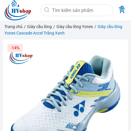
Bỏ
Tìm
qua
kiếm:
nội
dung
Trang chủ
/
Giày cầu lông
/
Giày cầu lông Yonex
/
Giày cầu lông
Yonex Cascade Accel Trắng Xanh
-14%