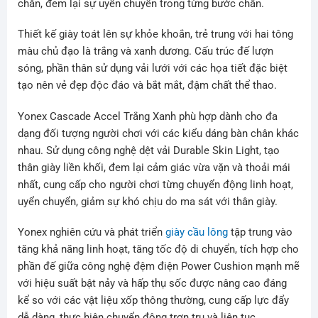
chắn, đem lại sự uyển chuyển trong từng bước chân.
Thiết kế giày toát lên sự khỏe khoắn, trẻ trung với hai tông
màu chủ đạo là trắng và xanh dương. Cấu trúc đế lượn
sóng, phần thân sử dụng vải lưới với các họa tiết đặc biệt
tạo nên vẻ đẹp độc đáo và bắt mắt, đậm chất thể thao.
Yonex Cascade Accel Trắng Xanh phù hợp dành cho đa
dạng đối tượng người chơi với các kiểu dáng bàn chân khác
nhau. Sử dụng công nghệ dệt vải Durable Skin Light, tạo
thân giày liền khối,
đem lại cảm giác vừa vặn và thoải mái
nhất, cung cấp cho người chơi từng chuyển động linh hoạt,
uyển chuyển, giảm sự khó chịu do ma sát với thân giày.
Yonex nghiên cứu và phát triển
giày cầu lông
tập trung vào
tăng khả năng linh hoạt, tăng tốc độ di chuyển, tích hợp cho
phần đế giữa công nghệ đệm điện Power Cushion mạnh mẽ
với hiệu suất bật nảy và hấp thụ sốc được nâng cao đáng
kể so với các vật liệu xốp thông thường, cung cấp lực đẩy
dễ dàng, thực hiện chuyển động trơn tru và liên tục.