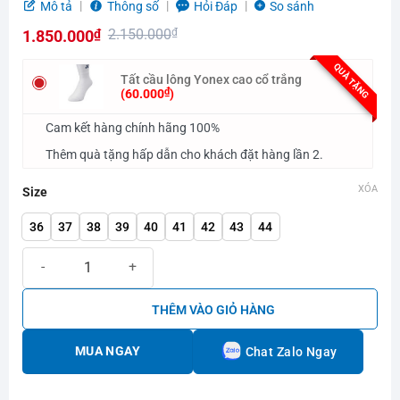
Được
Mô tả
Thông số
Hỏi Đáp
So sánh
xếp
2.150.000
₫
1.850.000
₫
hạng
0.0
Giá
Giá
QUÀ TẶNG
5
gốc
hiện
Tất cầu lông Yonex cao cổ trắng
sao
₫
(
60.000
)
là:
tại
Cam kết hàng chính hãng 100%
2.150.000₫.
là:
1.850.000₫.
Thêm quà tặng hấp dẫn cho khách đặt hàng lần 2.
XÓA
Size
36
37
38
39
40
41
42
43
44
Giày cầu lông Yonex Cascade Accel Trắng Xanh số lượng
THÊM VÀO GIỎ HÀNG
MUA NGAY
Chat Zalo Ngay