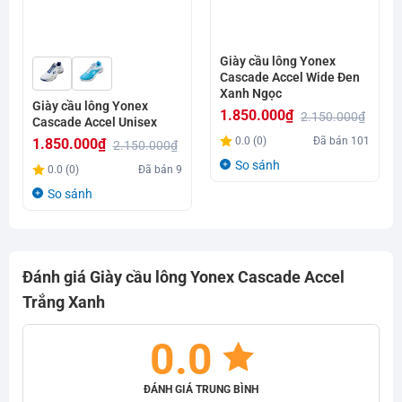
Giày cầu lông Yonex
Cascade Accel Wide Đen
Xanh Ngọc
Giày cầu lông Yonex
1.850.000
₫
2.150.000
₫
Cascade Accel Unisex
Giá
Giá
0.0 (0)
Đã bán
101
1.850.000
₫
2.150.000
₫
gốc
hiện
Giá
Giá
So sánh
0.0 (0)
Đã bán
9
là:
tại
gốc
hiện
So sánh
2.150.000₫.
là:
là:
tại
1.850.000₫.
2.150.000₫.
là:
1.850.000₫.
Đánh giá Giày cầu lông Yonex Cascade Accel
Trắng Xanh
0.0
ĐÁNH GIÁ TRUNG BÌNH