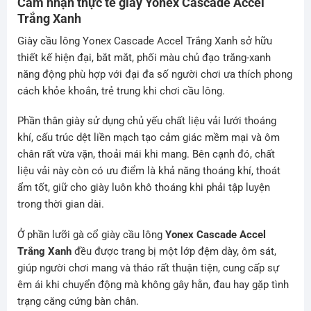
Cảm nhận thực tế giày Yonex Cascade Accel
Trắng Xanh
Giày cầu lông
Yonex Cascade Accel Trắng Xanh sở hữu
thiết kế hiện đại, bắt mắt, phối màu chủ đạo trắng-xanh
năng động phù hợp với đại đa số người chơi ưa thích phong
cách khỏe khoắn, trẻ trung khi chơi cầu lông.
Phần thân giày sử dụng chủ yếu chất liệu vải lưới thoáng
khí, cấu trúc dệt liền mạch tạo cảm giác mềm mại và ôm
chân rất vừa vặn, thoải mái khi mang. Bên cạnh đó, chất
liệu vải này còn có ưu điểm là khả năng thoáng khí, thoát
ẩm tốt, giữ cho giày luôn khô thoáng khi phải tập luyện
trong thời gian dài.
Ở phần lưỡi gà cổ giày cầu lông
Yonex Cascade Accel
Trắng Xanh
đều được trang bị một lớp đệm dày, ôm sát,
giúp người chơi mang và tháo rất thuận tiện, cung cấp sự
êm ái khi chuyển động mà không gây hằn, đau hay gặp tình
trạng căng cứng bàn chân.