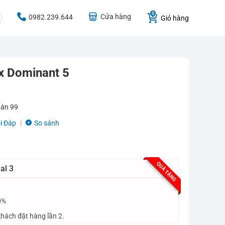
Cửa hàng
0982.239.644
Giỏ hàng
x Dominant 5
bán
99
i Đáp
So sánh
QUÀ TẶNG
al 3
0%
hách đặt hàng lần 2.