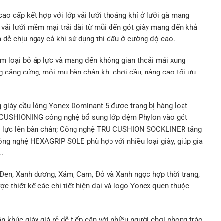
cao cấp kết hợp với lớp vải lưới thoáng khí ở lưỡi gà mang
ải lưới mềm mại trải dài từ mũi đến gót giày mang đến khả
à dễ chịu ngay cả khi sử dụng thi đấu ở cường độ cao.
 loại bỏ áp lực và mang đến không gian thoải mái xung
g căng cứng, mỏi mu bàn chân khi chơi cầu, nâng cao tối ưu
g giày cầu lông Yonex Dominant 5 được trang bị hàng loạt
A CUSHIONING công nghệ bổ sung lớp đệm Phylon vào gót
 áp lực lên bàn chân; Công nghệ TRU CUSHION SOCKLINER tăng
Công nghệ HEXAGRIP SOLE phù hợp với nhiều loại giày, giúp gia
,…
à Đen, Xanh dương, Xám, Cam, Đỏ và Xanh ngọc hợp thời trang,
c thiết kế các chi tiết hiện đại và logo Yonex quen thuộc
 khúc giày giá rẻ dễ tiếp cận với nhiều người chơi phong trào