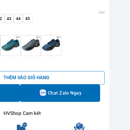
XÓA
2
43
44
45
số lượng
THÊM VÀO GIỎ HÀNG
Chat Zalo Ngay
HVShop Cam kết