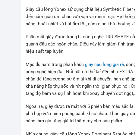
Giày cầu lông Yonex sử dụng chất liệu Synthetic Fiber 
đến cảm giác ôm chân vừa vặn và mềm mại. Hệ thống v
năng thoát nhiệt và hút ẩm tốt, cảm giác khô thoáng v
Phần mũi giày được trang bị công nghệ TRU SHAPE nằm
quanh đầu các ngón chân. Điều này làm giảm tình trạn
hiệu suất tập luyện.
Mặc dù nằm trong phân khúc
giày cầu lông giá rẻ
, son
công nghệ hiện đại. Nổi bật có thể kể đến như EXTR
chân để tăng cường sự êm ái khi di chuyển, hạn chế
khả năng hấp thụ sốc và rút ngắn thời gian phục hồi; 
tăng độ bám và sự linh hoạt khi xoay chuyển đột ngột
Ngoài ra, giày được ra mắt với 5 phiên bản màu sắc l
phù hợp với nhiều phong cách khác nhau. Thân giày đượ
càng làm gia tăng giá trị thẩm mỹ cho sản phẩm.
Nhìn chung, giày cầu lông Yonex Dominant 5 thuộc phân