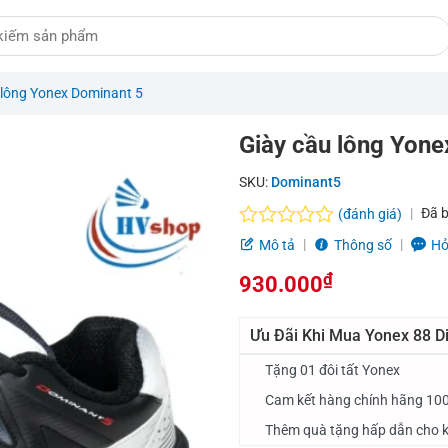
 lông Yonex Dominant 5
Giày cầu lông Yone
SKU:
Dominant5
Đã 
(đánh giá)
Được
Mô tả
Thông số
Hỏ
xếp
hạng
₫
930.000
0.0
5
Ưu Đãi Khi Mua Yonex 88 Di
sao
Tặng 01 đôi tất Yonex
Cam kết hàng chính hãng 10
Thêm quà tặng hấp dẫn cho k