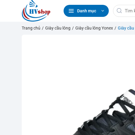
Bỏ
Tìm
qua
Danh mục
kiếm:
nội
dung
Trang chủ
/
Giày cầu lông
/
Giày cầu lông Yonex
/
Giày cầu