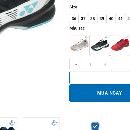
Size
36
37
38
39
40
41
4
Màu sắc
Giày cầu lông Yonex Dominant 5 
MUA NGAY