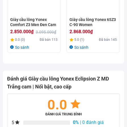
Giày cầu lông Yonex
Giày cầu lông Yonex 65Z3
Comfort Z3 Men Đen Cam
C-90 Women
2.850.000
₫
2.868.000
₫
3.095.000
₫
Giá
Giá
0.0 (0)
Đã bán
113
5.0 (1)
Đã bán
145
gốc
hiện
So sánh
So sánh
là:
tại
3.095.000₫.
là:
2.850.000₫.
Đánh giá Giày cầu lông Yonex Eclipsion Z MD
Trắng cam | Nổi bật, cao cấp
0.0
ĐÁNH GIÁ TRUNG BÌNH
0%
| 0 đánh giá
5