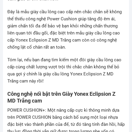
Đây là mẫu giày cầu lông cao cấp nên chắc chắn sẽ không
thể thiếu công nghệ Power Cushion giúp tăng độ êm ái,
giảm chấn tối đa để bảo vệ bạn khỏi những chấn thương
liên quan tới đầu gối, đặc biệt trên mẫu giày cầu lông cao
cấp Yonex Eclipsion Z MD Trắng cam còn có công nghệ
chống lật cổ chân rất an toàn.
Tóm lại, nếu bạn đang tìm kiếm một đôi giày cầu lông cao
cấp cùng chất lượng vượt trội thì chắc chắn không thể bỏ
qua gợi ý chính là giày cầu lông Yonex Eclipsion Z MD
Trắng cam này rồi!
Công nghệ nổi bật trên Giày Yonex Eclipsion Z
MD Trắng cam
POWER CUSHION+: Một nâng cấp cực kì thông minh dựa
trên POWER CUSHION bằng cách bổ sung một loại nhựa
đặc biệt vào thành phần của đế, từ đó tăng tính đàn hồi, hấp
thụ lực đồng thời vẫn giữ được trọng lượng nhẹ vốn có,