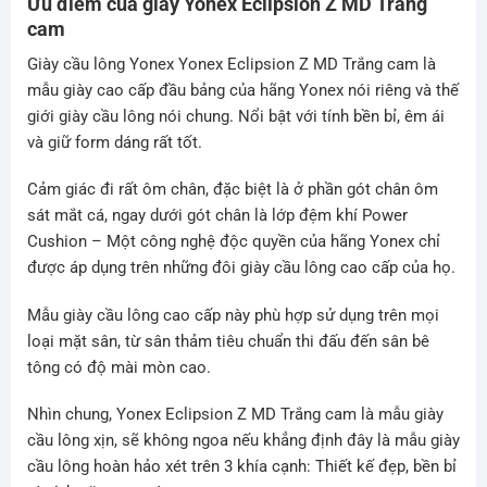
Ưu điểm của giày Yonex Eclipsion Z MD Trắng
cam
Giày cầu lông Yonex Yonex Eclipsion Z MD Trắng cam là
mẫu giày cao cấp đầu bảng của hãng Yonex nói riêng và thế
giới giày cầu lông nói chung. Nổi bật với tính bền bỉ, êm ái
và giữ form dáng rất tốt.
Cảm giác đi rất ôm chân, đặc biệt là ở phần gót chân ôm
sát mắt cá, ngay dưới gót chân là lớp đệm khí Power
Cushion – Một công nghệ độc quyền của hãng Yonex chỉ
được áp dụng trên những đôi giày cầu lông cao cấp của họ.
Mẫu giày cầu lông cao cấp này phù hợp sử dụng trên mọi
loại mặt sân, từ sân thảm tiêu chuẩn thi đấu đến sân bê
tông có độ mài mòn cao.
Nhìn chung, Yonex Eclipsion Z MD Trắng cam là mẫu giày
cầu lông xịn, sẽ không ngoa nếu khẳng định đây là mẫu giày
cầu lông hoàn hảo xét trên 3 khía cạnh: Thiết kế đẹp, bền bỉ