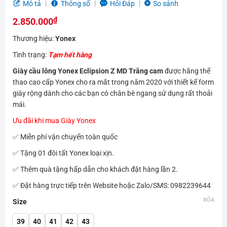
Được
Mô tả
Thông số
Hỏi Đáp
So sánh
xếp
₫
hạng
2.850.000
0.0
Thương hiệu:
Yonex
5
sao
Tình trạng:
Tạm hết hàng
Giày cầu lông Yonex Eclipsion Z MD Trắng cam
được hãng thể
thao cao cấp Yonex cho ra mắt trong năm 2020 với thiết kế form
giày rộng dành cho các bạn có chân bè ngang sử dụng rất thoải
mái.
Ưu đãi khi mua Giày Yonex
✅ Miễn phí vận chuyển toàn quốc
✅ Tặng 01 đôi tất Yonex loại xịn.
✅ Thêm quà tặng hấp dẫn cho khách đặt hàng lần 2.
✅ Đặt hàng trực tiếp trên Website hoặc Zalo/SMS: 0982239644
XÓA
Size
39
40
41
42
43