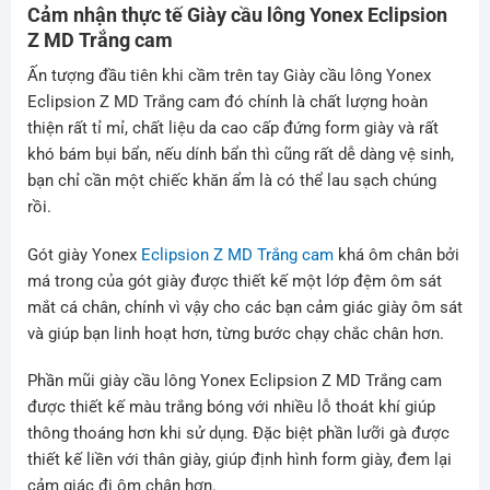
Cảm nhận thực tế Giày cầu lông Yonex Eclipsion
Z MD Trắng cam
Ấn tượng đầu tiên khi cầm trên tay Giày cầu lông Yonex
Eclipsion Z MD Trắng cam đó chính là chất lượng hoàn
thiện rất tỉ mỉ, chất liệu da cao cấp đứng form giày và rất
khó bám bụi bẩn, nếu dính bẩn thì cũng rất dễ dàng vệ sinh,
bạn chỉ cần một chiếc khăn ẩm là có thể lau sạch chúng
rồi.
Gót giày Yonex
Eclipsion Z MD Trắng cam
khá ôm chân bởi
má trong của gót giày được thiết kế một lớp đệm ôm sát
mắt cá chân, chính vì vậy cho các bạn cảm giác giày ôm sát
và giúp bạn linh hoạt hơn, từng bước chạy chắc chân hơn.
Phần mũi giày cầu lông Yonex Eclipsion Z MD Trắng cam
được thiết kế màu trắng bóng với nhiều lỗ thoát khí giúp
thông thoáng hơn khi sử dụng. Đặc biệt phần lưỡi gà được
thiết kế liền với thân giày, giúp định hình form giày, đem lại
cảm giác đi ôm chân hơn.