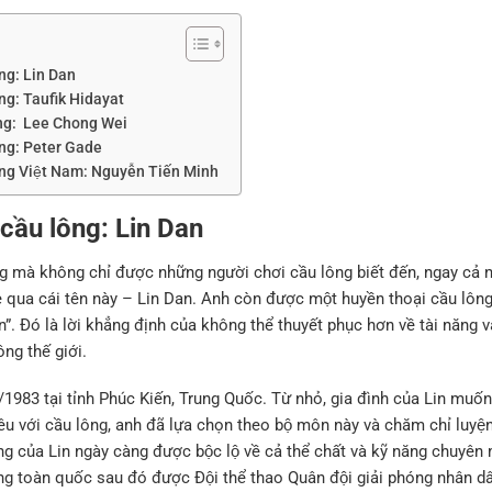
ông: Lin Dan
lông: Taufik Hidayat
lông: Lee Chong Wei
lông: Peter Gade
lông Việt Nam: Nguyễn Tiến Minh
 cầu lông: Lin Dan
ng mà không chỉ được những người chơi cầu lông biết đến, ngay ca
 qua cái tên này – Lin Dan. Anh còn được một huyền thoại cầu lông
 Đó là lời khẳng định của không thể thuyết phục hơn về tài năng v
ng thế giới.
83 tại tỉnh Phúc Kiến, Trung Quốc. Từ nhỏ, gia đình của Lin muốn 
u với cầu lông, anh đã lựa chọn theo bộ môn này và chăm chỉ luyện
ăng của Lin ngày càng được bộc lộ về cả thể chất và kỹ năng chuy
ng toàn quốc sau đó được Đội thể thao Quân đội giải phóng nhân dâ