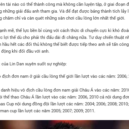
 tài nào có thể thành công mà không cần luyện tập, ở giai đoạn đ
ong những giải đấu anh tham gia. Và để đạt được bảng thành tích lẫy l
g chăm chỉ và càn quét những sân chơi cầu lông lớn nhất thế giới.
̣nh mẽ, thể lực bền bỉ cùng với cách thức di chuyển cực kì khó đo
̣c lợi thế dù cho phải thi đấu dài đi chăng nữa. Tư duy chiến thuật n
 hầu hết các đối thủ không thể biết được tiếp theo anh sẽ tấn công 
̣ động khi đối đầu với anh.
 của Lin Dan xuyên suốt sự nghiệp:
ô địch đơn nam ở giải cầu lông thế giới lần lượt vào các năm: 2006
̀nh danh hiệu vô địch cầu lông đơn nam giải Châu Á vào các năm: 201
 hội thể thao Châu Á lần lượt vào các năm: 2006, 2010 cả nội dung
as Cup nội dung đồng đội lần lượt các năm: 2004; 2006; 2008; 2010
man cup lần lượt các năm 2005; 2007; 2009; 2011.