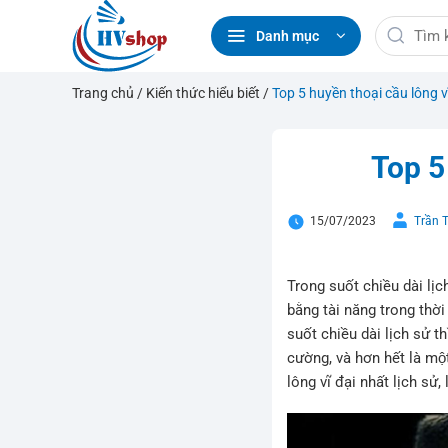
Bỏ
Tìm
qua
Danh mục
kiếm:
nội
dung
Trang chủ
/
Kiến thức hiểu biết
/
Top 5 huyền thoại cầu lông vĩ 
Top 5 
15/07/2023
Trần 
Trong suốt chiều dài lị
bằng tài năng trong thời
suốt chiều dài lịch sử 
cường, và hơn hết là mô
lông vĩ đại nhất lịch sư