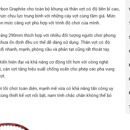
bon Graphite cho toàn bộ khung và thân vợt có độ bền bỉ cao,
 mức chịu lực trung bình với những cây vợt cùng tầm giá. Mức
ọn mức căng vợt phù hợp với trình độ chơi của mình.
hoảng 290mm thích hợp với nhiều đối tượng người chơi phong
, chưa ổn định đều có thể dễ dàng sử dụng. Thân vợt có độ
đi nhanh, mạnh, phông cầu và phản tạt cũng rất thoát tay.
iến hiện đại và khả năng cơ động tốt hơn với công nghệ
t, cán vợt tăng hiệu suất chống xoắn cho phép các pha vung
ợt.
 lối chơi toàn diện, mạnh mẽ vừa có khả năng tấn công uy
cùng thiết kế vợt nổi bật, nam tính chắc chắn không thể bỏ