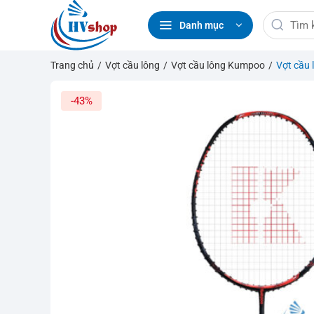
Bỏ
Tìm
qua
Danh mục
kiếm:
nội
dung
Trang chủ
/
Vợt cầu lông
/
Vợt cầu lông Kumpoo
/
Vợt cầu
-43%