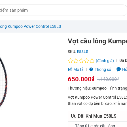
 lông Kumpoo Power Control E58LS
Vợt cầu lông Kump
SKU:
E58LS
Đã 
(đánh giá)
Được
Mô tả
Thông số
Hỏ
xếp
650.000
₫
hạng
1.140.000
₫
0.0
Giá
Giá
Thương hiệu:
Kumpoo
| Tình trạn
5
sao
gốc
hiện
Vợt Kumpoo Power Control E58LS 
thân vợt có độ bền bỉ cao, khả năn
là:
tại
1.140.000₫.
là:
Ưu Đãi Khi Mua E58LS
650.000₫.
Tặng 01 cước cầu lông