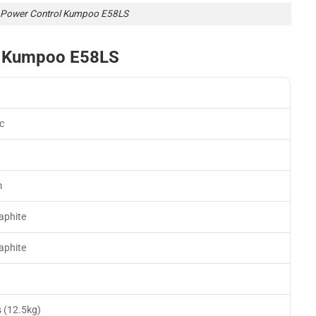
 Power Control Kumpoo E58LS
l Kumpoo E58LS
c
h
m
aphite
aphite
s (12.5kg)