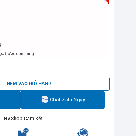
g
cọc trước đơn hàng
rol E58LS số lượng
THÊM VÀO GIỎ HÀNG
Chat Zalo Ngay
HVShop Cam kết