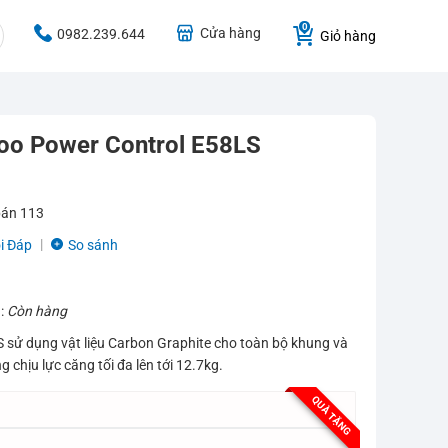
Cửa hàng
0982.239.644
Giỏ hàng
oo Power Control E58LS
bán
113
i Đáp
So sánh
g:
Còn hàng
sử dụng vật liệu Carbon Graphite cho toàn bộ khung và
g chịu lực căng tối đa lên tới 12.7kg.
QUÀ TẶNG