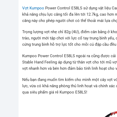
Vợt Kumpoo
Power Control E58LS sử dụng vật liệu Car
khả năng chịu lực căng tối đa lên tới 12.7kg, cao hơn
căng này cho phép người chơi có thể thoải mái lựa ch
Trọng lượng vợt nhẹ chỉ 82g (4U), điểm cân bằng ở k
trào, người mới tập chơi với lực cổ tay trung bình yếu
cứng trung bình hỗ trợ lực tốt cho mỗi cú đập cầu đều 
Kumpoo Power Control E58LS ngoài ra cũng được cải t
Stable Hand Feeling áp dụng từ thân vợt cho tới mũ vợ
vợt nhanh hơn và bén hơn đảm bảo tính linh hoạt cho v
Nếu bạn đang muốn tìm kiếm cho mình một cây vợt với
lực, vừa có khả năng phòng thủ linh hoạt và chính xác 
qua siêu phẩm giá rẻ Kumpoo E58LS!