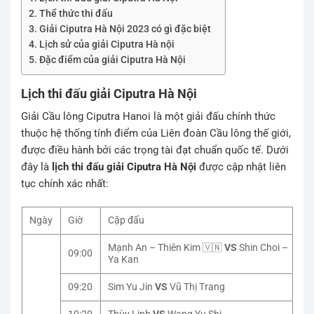
Thể thức thi đấu
Giải Ciputra Hà Nội 2023 có gì đặc biệt
Lịch sử của giải Ciputra Hà nội
Đặc điểm của giải Ciputra Hà Nội
Lịch thi đấu giải Ciputra Hà Nội
Giải Cầu lông Ciputra Hanoi là một giải đấu chính thức
thuộc hệ thống tính điểm của Liên đoàn Cầu lông thế giới,
được điều hành bởi các trọng tài đạt chuẩn quốc tế. Dưới
đây là
lịch thi đấu giải Ciputra Hà Nội
được cập nhật liên
tục chính xác nhất:
Ngày
Giờ
Cặp đấu
Mạnh An – Thiên Kim 🇻🇳
VS
Shin Choi –
09:00
Ya Kan
09:20
Sim Yu Jin
VS
Vũ Thị Trang
10:20
Thùy Linh
VS
Wang Yu Shi