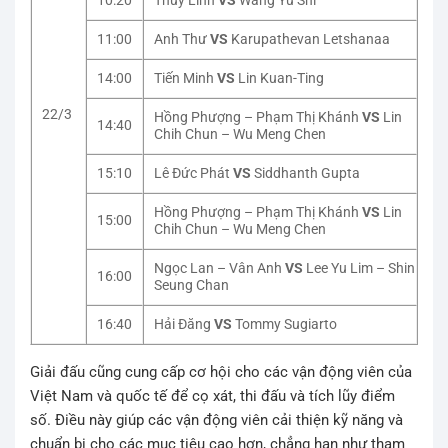
11:00
Anh Thư
VS
Karupathevan Letshanaa
14:00
Tiến Minh
VS
Lin Kuan-Ting
22/3
Hồng Phượng – Phạm Thị Khánh
VS
Lin
14:40
Chih Chun – Wu Meng Chen
15:10
Lê Đức Phát
VS
Siddhanth Gupta
Hồng Phượng – Phạm Thị Khánh
VS
Lin
15:00
Chih Chun – Wu Meng Chen
Ngọc Lan – Vân Anh
VS
Lee Yu Lim – Shin
16:00
Seung Chan
16:40
Hải Đăng
VS
Tommy Sugiarto
Giải đấu cũng cung cấp cơ hội cho các vận động viên của
Việt Nam và quốc tế để cọ xát, thi đấu và tích lũy điểm
số. Điều này giúp các vận động viên cải thiện kỹ năng và
chuẩn bị cho các mục tiêu cao hơn, chẳng hạn như tham