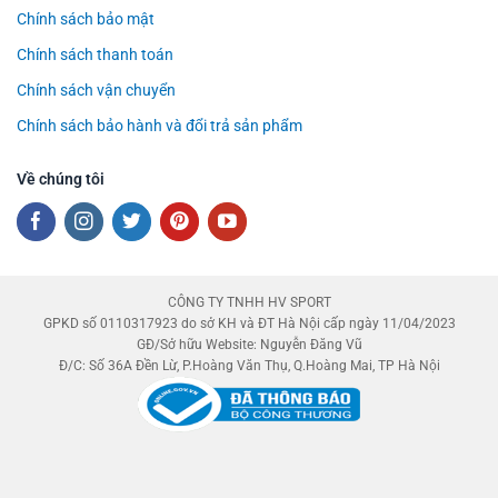
Chính sách bảo mật
Chính sách thanh toán
Chính sách vận chuyển
Chính sách bảo hành và đổi trả sản phẩm
Về chúng tôi
CÔNG TY TNHH HV SPORT
GPKD số 0110317923 do sở KH và ĐT Hà Nội cấp ngày 11/04/2023
GĐ/Sở hữu Website: Nguyễn Đăng Vũ
Đ/C: Số 36A Đền Lừ, P.Hoàng Văn Thụ, Q.Hoàng Mai, TP Hà Nội