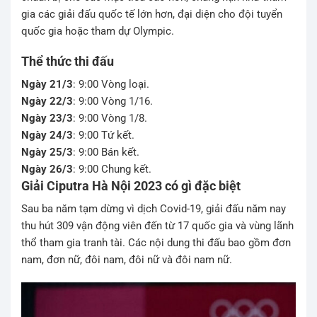
gia các giải đấu quốc tế lớn hơn, đại diện cho đội tuyển
quốc gia hoặc tham dự Olympic.
Thể thức thi đấu
Ngày 21/3
: 9:00 Vòng loại.
Ngày 22/3
: 9:00 Vòng 1/16.
Ngày 23/3
: 9:00 Vòng 1/8.
Ngày 24/3
: 9:00 Tứ kết.
Ngày 25/3
: 9:00 Bán kết.
Ngày 26/3
: 9:00 Chung kết.
Giải Ciputra Hà Nội 2023 có gì đặc biệt
Sau ba năm tạm dừng vì dịch Covid-19, giải đấu năm nay
thu hút 309 vận động viên đến từ 17 quốc gia và vùng lãnh
thổ tham gia tranh tài. Các nội dung thi đấu bao gồm đơn
nam, đơn nữ, đôi nam, đôi nữ và đôi nam nữ.