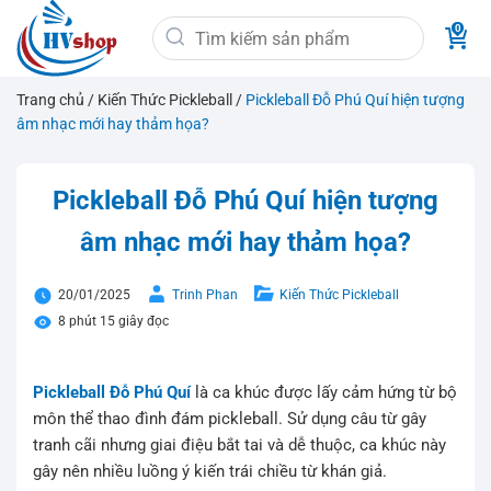
Bỏ
Tìm
qua
kiếm:
nội
dung
Trang chủ
/
Kiến Thức Pickleball
/
Pickleball Đỗ Phú Quí hiện tượng
âm nhạc mới hay thảm họa?
Pickleball Đỗ Phú Quí hiện tượng
âm nhạc mới hay thảm họa?
20/01/2025
Trinh Phan
Kiến Thức Pickleball
8 phút 15 giây đọc
Pickleball Đỗ Phú Quí
là ca khúc được lấy cảm hứng từ bộ
môn thể thao đình đám pickleball. Sử dụng câu từ gây
tranh cãi nhưng giai điệu bắt tai và dễ thuộc, ca khúc này
gây nên nhiều luồng ý kiến trái chiều từ khán giả.