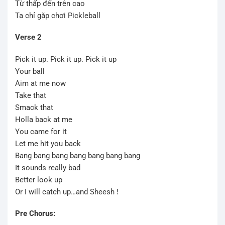
Từ thấp đến trên cao
Ta chỉ gặp chơi Pickleball
Verse 2
Pick it up. Pick it up. Pick it up
Your ball
Aim at me now
Take that
Smack that
Holla back at me
You came for it
Let me hit you back
Bang bang bang bang bang bang bang
It sounds really bad
Better look up
Or I will catch up…and Sheesh !
Pre Chorus: